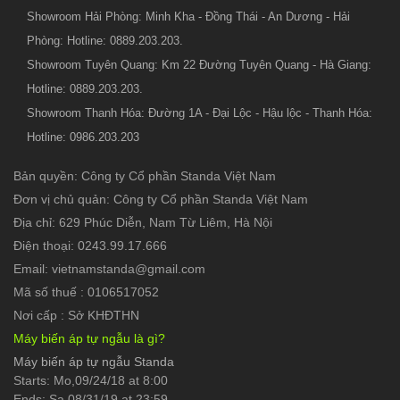
Showroom Hải Phòng: Minh Kha - Đồng Thái - An Dương - Hải
Phòng: Hotline: 0889.203.203.
Showroom Tuyên Quang: Km 22 Đường Tuyên Quang - Hà Giang:
Hotline: 0889.203.203.
Showroom Thanh Hóa: Đường 1A - Đại Lộc - Hậu lộc - Thanh Hóa:
Hotline: 0986.203.203
Bản quyền: Công ty Cổ phần Standa Việt Nam
Đơn vị chủ quản: Công ty Cổ phần Standa Việt Nam
Địa chỉ: 629 Phúc Diễn, Nam Từ Liêm, Hà Nội
Điện thoại: 0243.99.17.666
Email: vietnamstanda@gmail.com
Mã số thuế : 0106517052
Nơi cấp : Sở KHĐTHN
Máy biến áp tự ngẫu là gì?
Máy biến áp tự ngẫu Standa
Starts: Mo,09/24/18 at 8:00
Ends: Sa,08/31/19 at 23:59