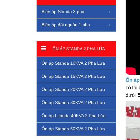
Biến áp Standa 3 pha
Biến áp đổi nguồn 1 pha
ỔN ÁP STANDA 2 PHA LỬA
Ổn áp Standa 10KVA 2 Pha Lửa
Ổn áp Standa 15KVA 2 Pha Lửa
Ổn áp
có lỗi
Ổn áp Standa 20KVA 2 Pha Lửa
dưới
Ổn áp Standa 30KVA 2 Pha Lửa
Ổn áp Litanda 40KVA 2 Pha Lửa
Ổn áp Standa 50KVA 2 Pha Lửa