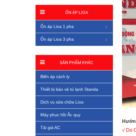
ỔN ÁP LIOA
Ổn áp Lioa 1 pha
Ổn áp Lioa 3 pha
SẢN PHẨM KHÁC
Biến áp cách ly
Thiết bị bảo vệ tủ lạnh Standa
Dịch vụ sửa chữa Lioa
Máy phục hồi Ắc quy
Hướng
Tải giả AC
√ Do 