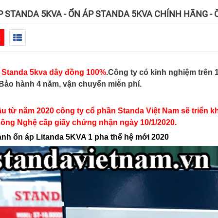
P STANDA 5KVA - ỔN ÁP STANDA 5KVA CHÍNH HÃNG - 
 Standa 5kva dây đồng 100%
.Công ty có kinh nghiệm trên
Bảo hành 4 năm, vận chuyển miễn phí.
ầu từ năm 2020 công ty cổ phần Standa Việt Nam sẽ triển 
ông Nghệ cấp giấy chứng nhận ngày 10/1/2020.
ảnh ổn áp Litanda 5KVA 1 pha thế hệ mới 2020