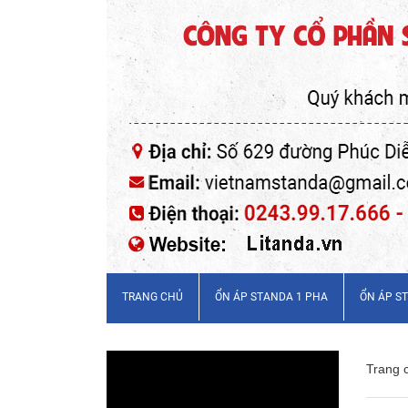
TRANG CHỦ
ỔN ÁP STANDA 1 PHA
ỔN ÁP S
Trang 