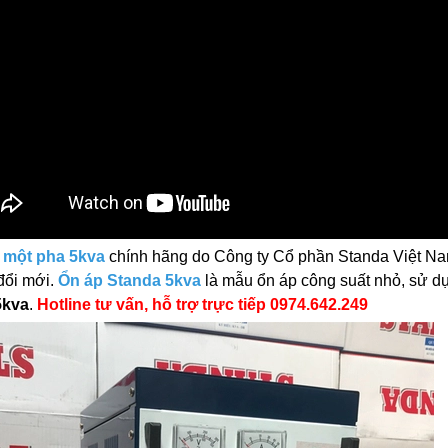
 một pha 5kva
chính hãng do Công ty Cổ phần Standa Việt N
 đổi mới.
Ổn áp Standa 5kva
là mẫu ổn áp công suất nhỏ, sử dụn
5kva
.
Hotline tư vấn, hỗ trợ trực tiếp 0974.642.249