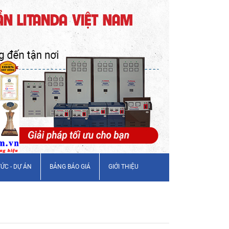
TỨC - DỰ ÁN
BẢNG BÁO GIÁ
GIỚI THIỆU