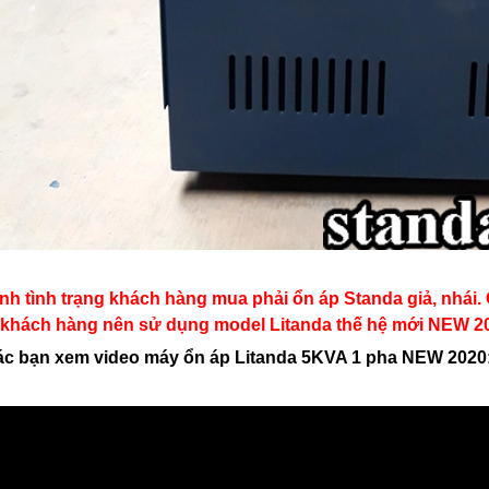
ánh tình trạng khách hàng mua phải ổn áp Standa giả, nhái
 khách hàng nên sử dụng model Litanda thế hệ mới NEW 2
ác bạn xem video máy ổn áp Litanda 5KVA 1 pha NEW 2020