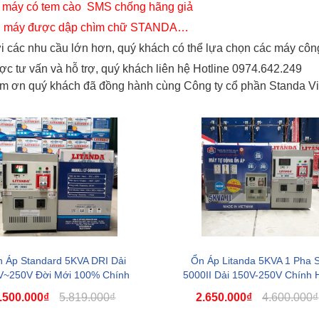
n máy có tem cào SMS chống hãng giả
h máy được dập chìm chữ STANDA…
ới các nhu cầu lớn hơn, quý khách có thể lựa chọn các máy c
c tư vấn và hỗ trợ, quý khách liên hệ Hotline 0974.642.249
m ơn quý khách đã đồng hành cùng Công ty cổ phần Standa V
Ổn áp Litanda 10kva dải
Ổn Áp Litanda 15KVA
90v Model 10K...
Dải 90V Thế Hệ Mớ...
5.500.000₫
8.800.000₫
 Áp Standard 5KVA DRI Dải
Ổn Áp Litanda 5KVA 1 Pha 
6.690.000₫
12.000.000₫
V~250V Đời Mới 100% Chính
5000II Dải 150V-250V Chính 
Hãng
NEW 2022
.500.000₫
5.819.000₫
2.650.000₫
4.600.000₫