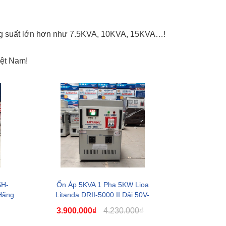
ông suất lớn hơn như 7.5KVA, 10KVA, 15KVA…!
iệt Nam!
Ổn Áp Litanda 7,5KVA
Ổn Áp Litanda 7,
Dải 50V - 250V D...
Dải 90V DR 1 Pha
4.900.000₫
4.500.000₫
SH-
Ổn Áp 5KVA 1 Pha 5KW Lioa
6.320.000₫
5.700.000₫
Hãng
Litanda DRII-5000 II Dải 50V-
250V NEW 2022
3.900.000₫
4.230.000₫