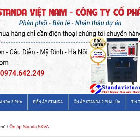
TANDA 3 PHA
BIẾN ÁP STANDA
ỔN ÁP STANDA 2 PHA LỬA
TIN 
chủ
/
Ổn áp Standa 5KVA