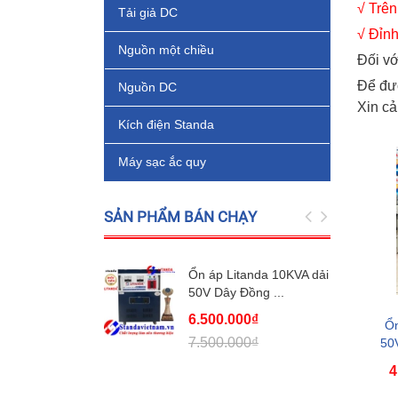
√ Trê
Tải giả DC
√ Đỉn
Nguồn một chiều
Đối v
Để đượ
Nguồn DC
Xin cả
Kích điện Standa
Máy sạc ắc quy
SẢN PHẨM BÁN CHẠY
Ổn áp Litanda 10KVA dải
50V Dây Đồng ...
6.500.000₫
Ổn
7.500.000₫
50
4