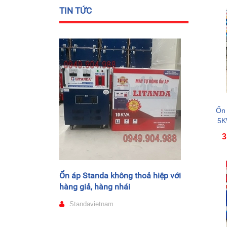
TIN TỨC
Ổn 
5K
3
Ổn áp Standa không thoả hiệp với
hàng giả, hàng nhái
Standavietnam