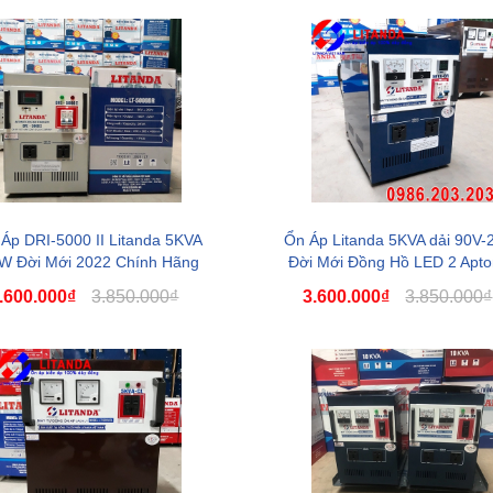
Áp DRI-5000 II Litanda 5KVA
Ổn Áp Litanda 5KVA dải 90V-
W Đời Mới 2022 Chính Hãng
Đời Mới Đồng Hồ LED 2 Apt
Đồng Hồ Led
Giá Rẻ
.600.000₫
3.850.000₫
3.600.000₫
3.850.000₫