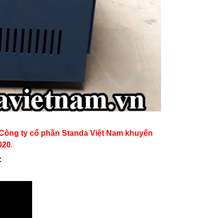
. Công ty cổ phần Standa Việt Nam khuyến
020
.
: