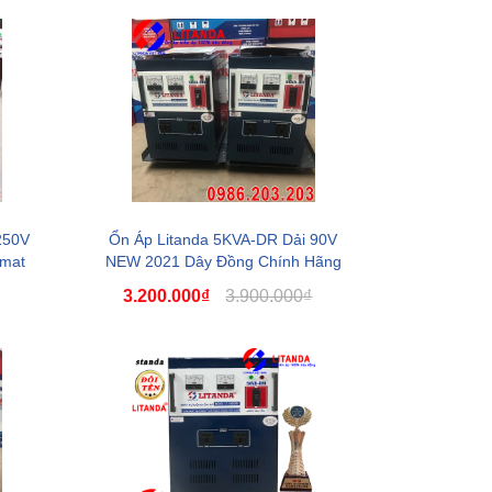
250V
Ổn Áp Litanda 5KVA-DR Dải 90V
omat
NEW 2021 Dây Đồng Chính Hãng
Giá Tại Kho
3.200.000₫
3.900.000₫