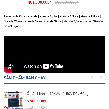
481.000.000₫
500.000.000₫
Tìm nhanh:
On ap standa | standa 1 pha | standa 10kva | standa 15kva |
Standa 20kva |
standa 5kva | standa 3kva | standa 7,5kva | on ap Standa |
bộ đổi nguồn
SẢN PHẨM BÁN CHẠY
Ổn áp Litanda 10KVA dải 50V Dây Đồng ...
6.500.000₫
7.500.000₫