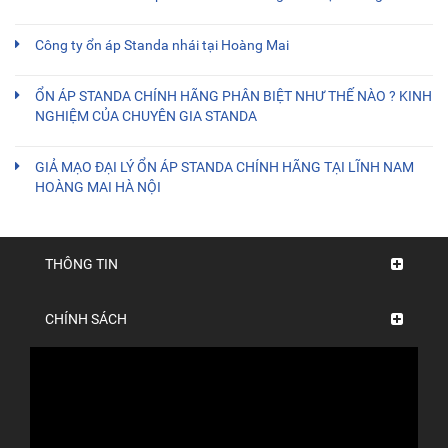
Công ty ổn áp Standa nhái tại Hoàng Mai
ỔN ÁP STANDA CHÍNH HÃNG PHÂN BIỆT NHƯ THẾ NÀO ? KINH
NGHIỆM CỦA CHUYÊN GIA STANDA
GIẢ MẠO ĐẠI LÝ ỔN ÁP STANDA CHÍNH HÃNG TẠI LĨNH NAM
HOÀNG MAI HÀ NỘI
THÔNG TIN
CHÍNH SÁCH