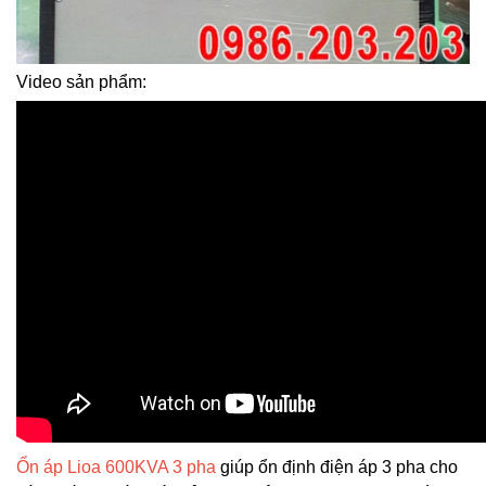
Video sản phẩm:
Ổn áp Lioa 600KVA 3 pha
giúp ổn định điện áp 3 pha cho