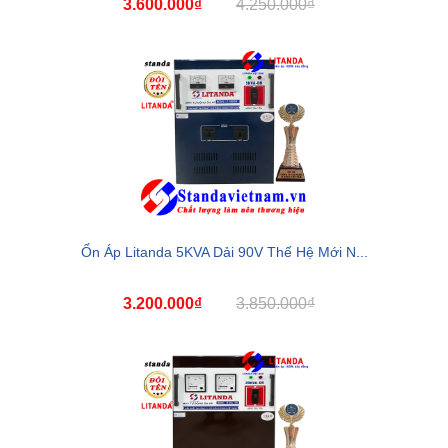
3.600.000₫
4.250.000₫
Ổn Áp Litanda 5KVA Dải 90V Thế Hệ Mới N...
3.200.000₫
3.850.000₫