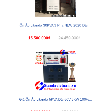
Ổn Áp Litanda 30KVA 3 Pha NEW 2020 Dải ...
15.500.000₫
24.450.000₫
Giá Ổn Áp Litanda 5KVA Dải 50V 5KW 100%...