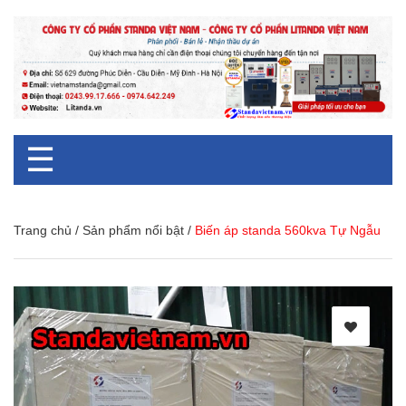
☰
Trang chủ
/
Sản phẩm nổi bật
/
Biến áp standa 560kva Tự Ngẫu