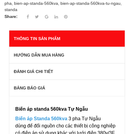
pha
,
bien-ap-standa-560kva
,
bien-ap-standa-560kva-tu-ngau
,
standa
Share:
THÔNG TIN SẢN PHẨM
HƯỚNG DẪN MUA HÀNG
ĐÁNH GIÁ CHI TIẾT
BẢNG BÁO GIÁ
Biến áp standa 560kva Tự Ngẫu
Biến áp Standa 560kva
3 pha Tự Ngẫu
dùng để đổi nguồn cho các thiết bị công nghiệp
có điện áp sử dụng khác với lưới điện 380v/3F