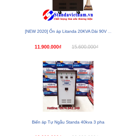
[NEW 2020] Ổn áp Litanda 20KVA Dải 90V ...
11.900.000₫
15.600.000₫
Biến áp Tự Ngẫu Standa 40kva 3 pha