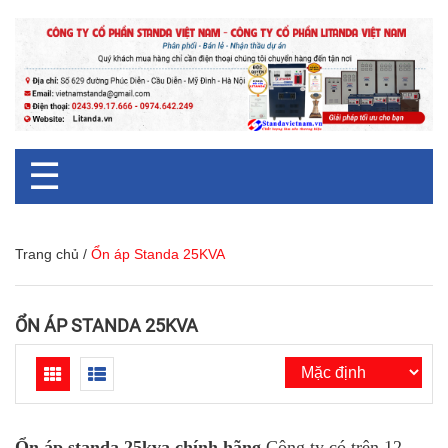
☰
Trang chủ
/
Ổn áp Standa 25KVA
ỔN ÁP STANDA 25KVA
Ổn áp standa 25kva chính hãng
.Công ty có trên 12