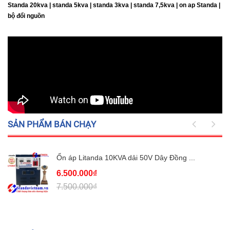
Standa 20kva |
standa 5kva | standa 3kva | standa 7,5kva | on ap Standa |
bộ đổi nguồn
SẢN PHẨM BÁN CHẠY
Ổn áp Litanda 10KVA dải 50V Dây Đồng ...
6.500.000₫
7.500.000₫