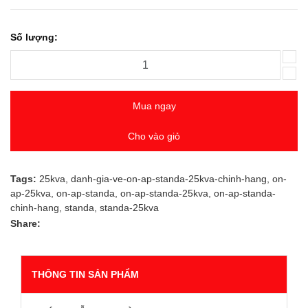
Số lượng:
Mua ngay
Cho vào giỏ
Tags:
25kva
,
danh-gia-ve-on-ap-standa-25kva-chinh-hang
,
on-
ap-25kva
,
on-ap-standa
,
on-ap-standa-25kva
,
on-ap-standa-
chinh-hang
,
standa
,
standa-25kva
Share:
THÔNG TIN SẢN PHẨM