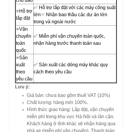
chu đáo
✅ Hỗ trợ lắp đặt với các máy công suất
⭐️Hỗ trợ
lớn☞ Nhận bao thầu các dự án lớn
lắp đặt
trong và ngoài nước
⭐️Vận
chuyển
✅ Miễn phí vận chuyển toàn quốc,
toàn
nhận hàng trước thanh toán sau
quốc
⭐️Sản
xuất
✅ Sản xuất các dòng máy khác quy
theo
cách theo yêu cầu
yêu cầu
Lưu ý:
Giá bán: chưa bao gồm thuế VAT (10%)
Chất lượng: hàng mới 100%.
Hình thức giao hàng: Lắp đặt, vận chuyển
miễn phí trong khu vực Hà Nội và lân cận.
Khách hàng ở tỉnh khác sẽ nhận hàng qua
nhà xe (miễn phí vận chuyển). Thanh toán