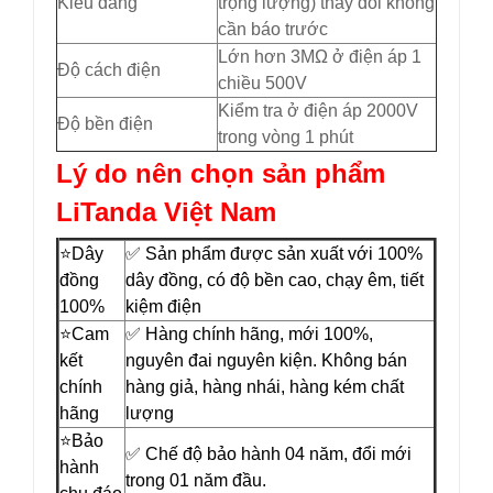
Kiểu dáng
trọng lượng) thay đổi không
cần báo trước
Lớn hơn 3MΩ ở điện áp 1
Độ cách điện
chiều 500V
Kiểm tra ở điện áp 2000V
Độ bền điện
trong vòng 1 phút
Lý do nên chọn sản phẩm
LiTanda Việt Nam
⭐️Dây
✅ Sản phẩm được sản xuất với 100%
đồng
dây đồng, có độ bền cao, chạy êm, tiết
100%
kiệm điện
⭐️Cam
✅ Hàng chính hãng, mới 100%,
kết
nguyên đai nguyên kiện. Không bán
chính
hàng giả, hàng nhái, hàng kém chất
hãng
lượng
⭐️Bảo
✅ Chế độ bảo hành 04 năm, đổi mới
hành
trong 01 năm đầu.