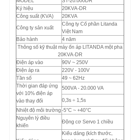
MODEL
ST-20.000DR
Ký hiệu
20KVA-DR
Công suất (KVA)
20KVA
Công ty Cổ phần Litanda
Công ty sản xuất
Việt Nam
Bảo hành
4 năm
Thông số kỹ thuật máy ổn áp LITANDA một pha
20KVA-DR
Điện áp vào
90V ~ 250V
Điện áp ra
220V - 100V
Tần số
49 ~ 62Hz
Thời gian đáp ứng
500VA - 20.000 VA
với 10% điện áp
0,3s ÷ 1,5s
vào thay đổi
Nhiệt độ môi trường
-5°C ~ +40°C
Nguyên lý điều
Động cơ Servo 1 chiều
khiển
Kiểu dáng (kích thước,