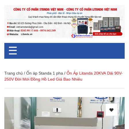
☰
Trang chủ
/
Ổn áp Standa 1 pha
/
Ổn Áp Litanda 20KVA Dải 90V-
250V Đời Mới Đồng Hồ Led Giá Bao Nhiêu