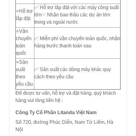
✅ Hỗ trợ lắp đặt với các máy công suất
⭐️Hỗ trợ
lớn☞ Nhận bao thầu các dự án lớn
lắp đặt
trong và ngoài nước
⭐️Vận
chuyển
✅ Miễn phí vận chuyển toàn quốc, nhận
toàn
hàng trước thanh toán sau
quốc
⭐️Sản
xuất
✅ Sản xuất các dòng máy khác quy
theo
cách theo yêu cầu
yêu cầu
Để được tư vấn, hỗ trợ và đặt hàng, quý khách
hàng vui lòng liên hệ :
Công Ty Cổ Phần Litanda Việt Nam
Số 720, đường Phúc Diễn, Nam Từ Liêm, Hà
Nội