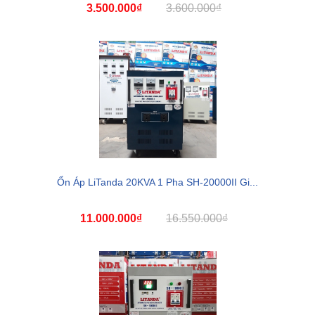
3.500.000₫
3.600.000₫
Ổn Áp LiTanda 20KVA 1 Pha SH-20000II Gi...
11.000.000₫
16.550.000₫