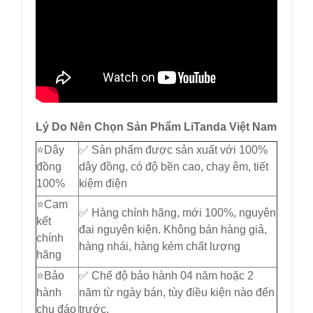
Lý Do Nên Chọn Sản Phẩm LiTanda Việt Nam
⭐️Dây
✅ Sản phẩm được sản xuất với 100%
đồng
dây đồng, có độ bền cao, chạy êm, tiết
100%
kiệm điện
⭐️Cam
✅ Hàng chính hãng, mới 100%, nguyên
kết
đai nguyên kiện. Không bán hàng giả,
chính
hàng nhái, hàng kém chất lượng
hãng
⭐️Bảo
✅ Chế độ bảo hành 04 năm hoặc 2
hành
năm từ ngày bán, tùy điều kiện nào đến
chu đáo
trước.