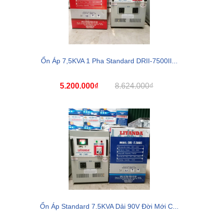
Ổn Áp 7,5KVA 1 Pha Standard DRII-7500II...
5.200.000₫
8.624.000₫
Ổn Áp Standard 7.5KVA Dải 90V Đời Mới C...