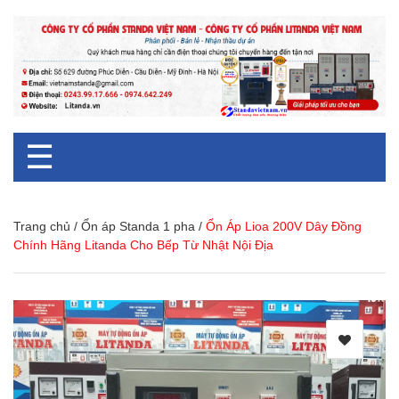
☰
Trang chủ
/
Ổn áp Standa 1 pha
/
Ổn Áp Lioa 200V Dây Đồng
Chính Hãng Litanda Cho Bếp Từ Nhật Nội Địa