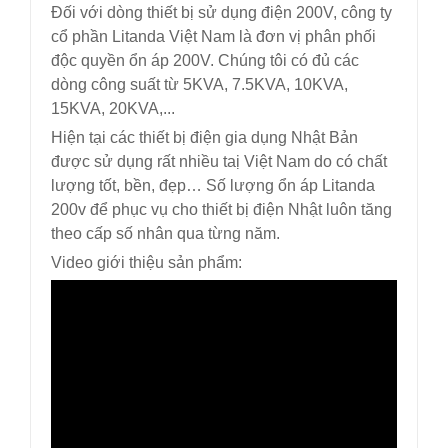
Đối với dòng thiết bị sử dụng điện 200V, công ty
cổ phần Litanda Việt Nam là đơn vị phân phối
độc quyền ổn áp 200V. Chúng tôi có đủ các
dòng công suất từ 5KVA, 7.5KVA, 10KVA,
15KVA, 20KVA,...
Hiện tại các thiết bị điện gia dụng Nhật Bản
được sử dụng rất nhiều taị Việt Nam do có chất
lượng tốt, bền, đẹp… Số lượng ổn áp Litanda
200v để phục vụ cho thiết bị điện Nhật luôn tăng
theo cấp số nhân qua từng năm.
Video giới thiệu sản phẩm: