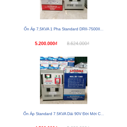
Ổn Áp 7,5KVA 1 Pha Standard DRII-7500II...
5.200.000₫
8.624.000₫
Ổn Áp Standard 7.5KVA Dải 90V Đời Mới C...