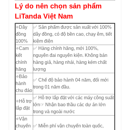
Lý do nên chọn sản phẩm
LiTanda Việt Nam
⭐️Dây
✅ Sản phẩm được sản xuất với 100%
đồng
dây đồng, có độ bền cao, chạy êm, tiết
100%
kiệm điện
⭐️Cam
✅ Hàng chính hãng, mới 100%,
kết
nguyên đai nguyên kiện. Không bán
chính
hàng giả, hàng nhái, hàng kém chất
hãng
lượng
⭐️Bảo
✅ Chế độ bảo hành 04 năm, đổi mới
hành
trong 01 năm đầu.
chu đáo
✅ Hỗ trợ lắp đặt với các máy công suất
⭐️Hỗ trợ
lớn☞ Nhận bao thầu các dự án lớn
lắp đặt
trong và ngoài nước
⭐️Vận
chuyển
✅ Miễn phí vận chuyển toàn quốc,