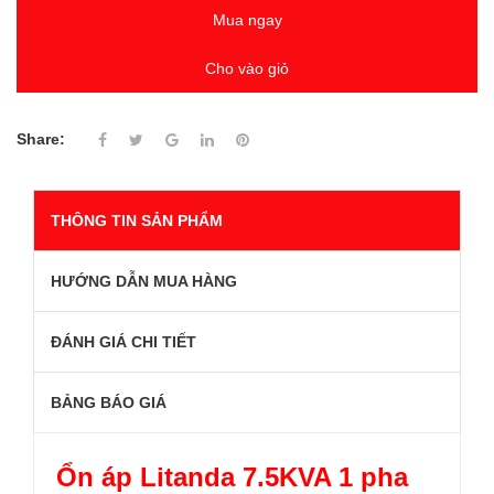
Mua ngay
Cho vào giỏ
Share:
THÔNG TIN SẢN PHẨM
HƯỚNG DẪN MUA HÀNG
ĐÁNH GIÁ CHI TIẾT
BẢNG BÁO GIÁ
Ổn áp Litanda 7.5KVA 1 pha