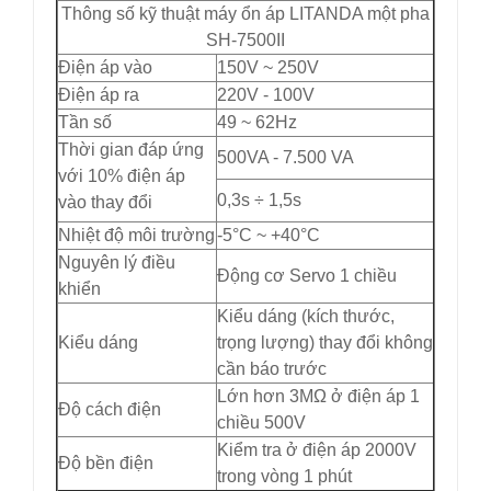
Thông số kỹ thuật máy ổn áp LITANDA một pha
SH-7500II
Điện áp vào
150V ~ 250V
Điện áp ra
220V - 100V
Tần số
49 ~ 62Hz
Thời gian đáp ứng
500VA - 7.500 VA
với 10% điện áp
0,3s ÷ 1,5s
vào thay đổi
Nhiệt độ môi trường
-5°C ~ +40°C
Nguyên lý điều
Động cơ Servo 1 chiều
khiển
Kiểu dáng (kích thước,
Kiểu dáng
trọng lượng) thay đổi không
cần báo trước
Lớn hơn 3MΩ ở điện áp 1
Độ cách điện
chiều 500V
Kiểm tra ở điện áp 2000V
Độ bền điện
trong vòng 1 phút