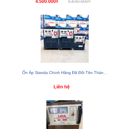
4.500.000₫
5.630.000₫
Ổn Áp Standa Chính Hãng Đã Đổi Tên Thàn...
Liên hệ