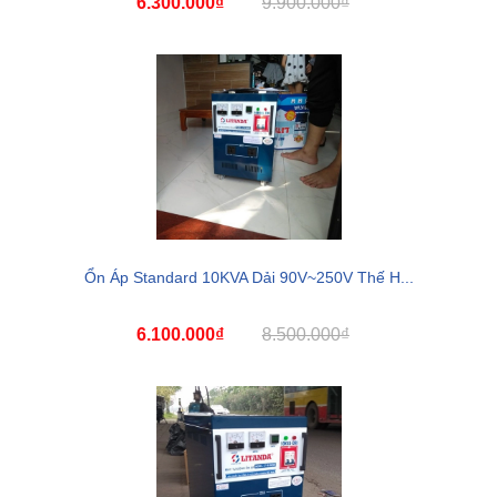
6.300.000₫
9.900.000₫
Ổn Áp Standard 10KVA Dải 90V~250V Thế H...
6.100.000₫
8.500.000₫