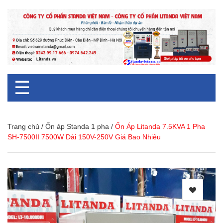
☰
Trang chủ
/
Ổn áp Standa 1 pha
/
Ổn Áp Litanda 7.5KVA 1 Pha
SH-7500II 7500W Dải 150V-250V Giá Bao Nhiêu