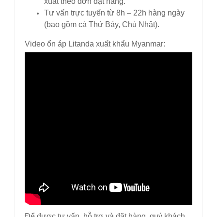
xuất theo đơn đặt hàng.
Tư vấn trực tuyến từ 8h – 22h hàng ngày
(bao gồm cả Thứ Bảy, Chủ Nhật).
Video ổn áp Litanda xuất khẩu Myanmar:
Để được tư vấn, hỗ trợ và đặt hàng, quý khách