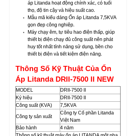
áp Litanda hoạt động chính xác, có tuổi
thọ, độ tin cậy và hiệu suất cao.
Mẫu mã kiểu dáng Ổn áp Litanda 7,5KVA
gọn đẹp công nghiệp.
Máy chạy êm, tự tiêu hao điện thấp, giúp
thiết bị điện chạy đủ công suất nên phát
huy tốt nhất tính năng sử dụng, bền cho
thiết bị điện và tiết kiệm điện năng.
Thông Số Kỹ Thuật Của Ổn
Áp Litanda DRII-7500 II NEW
MODEL
DRII-7500 II
Ký hiệu
DRII-7500 II
Công suất (KVA)
7,5KVA
Công ty Cổ phần Litanda
Công ty sản xuất
Việt Nam
Bảo hành
4 năm
Thông số kỹ thuật máy ổn áp LITANDA một pha