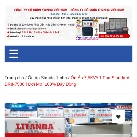
☰
Trang chủ
/
Ổn áp Standa 1 pha
/
Ổn Áp 7,5KVA 1 Pha Standard
DRII-7500II Đời Mới 100% Dây Đồng