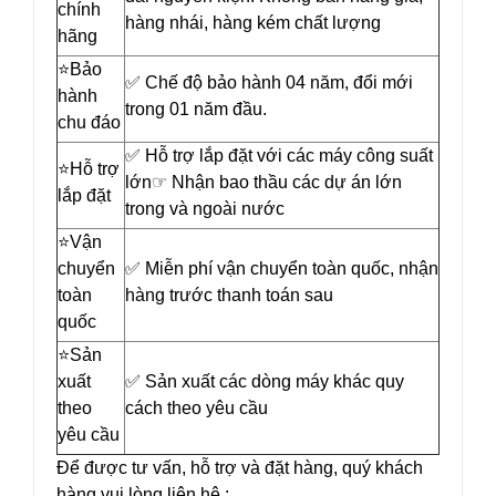
chính
hàng nhái, hàng kém chất lượng
hãng
⭐️Bảo
✅ Chế độ bảo hành 04 năm, đổi mới
hành
trong 01 năm đầu.
chu đáo
✅ Hỗ trợ lắp đặt với các máy công suất
⭐️Hỗ trợ
lớn☞ Nhận bao thầu các dự án lớn
lắp đặt
trong và ngoài nước
⭐️Vận
chuyển
✅ Miễn phí vận chuyển toàn quốc, nhận
toàn
hàng trước thanh toán sau
quốc
⭐️Sản
xuất
✅ Sản xuất các dòng máy khác quy
theo
cách theo yêu cầu
yêu cầu
Để được tư vấn, hỗ trợ và đặt hàng, quý khách
hàng vui lòng liên hệ :