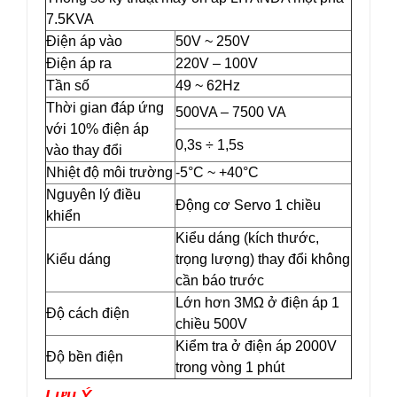
7.5KVA
Điện áp vào
50V ~ 250V
Điện áp ra
220V – 100V
Tần số
49 ~ 62Hz
Thời gian đáp ứng
500VA – 7500 VA
với 10% điện áp
0,3s ÷ 1,5s
vào thay đổi
Nhiệt độ môi trường
-5°C ~ +40°C
Nguyên lý điều
Động cơ Servo 1 chiều
khiển
Kiểu dáng (kích thước,
Kiểu dáng
trọng lượng) thay đổi không
cần báo trước
Lớn hơn 3MΩ ở điện áp 1
Độ cách điện
chiều 500V
Kiểm tra ở điện áp 2000V
Độ bền điện
trong vòng 1 phút
Lưu Ý