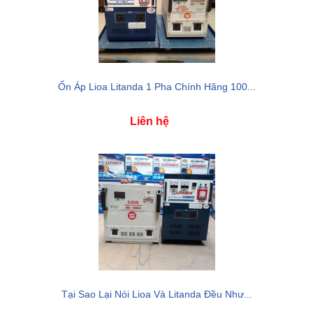
Ổn Áp Lioa Litanda 1 Pha Chính Hãng 100...
Liên hệ
Tại Sao Lại Nói Lioa Và Litanda Đều Như...