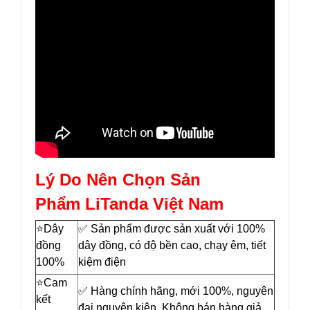
Lý Do Nên Chọn Sản
Phẩm LiTanda Việt Nam
⭐️Dây
✅ Sản phẩm được sản xuất với 100%
đồng
dây đồng, có độ bền cao, chạy êm, tiết
100%
kiệm điện
⭐️Cam
✅ Hàng chính hãng, mới 100%, nguyên
kết
đai nguyên kiện. Không bán hàng giả,