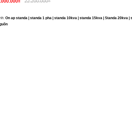
.000.000₫
22.200.000₫
nh:
On ap standa | standa 1 pha | standa 10kva | standa 15kva | Standa 20kva |
nguồn