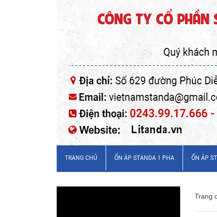
TRANG CHỦ
ỔN ÁP STANDA 1 PHA
ỔN ÁP S
Trang 