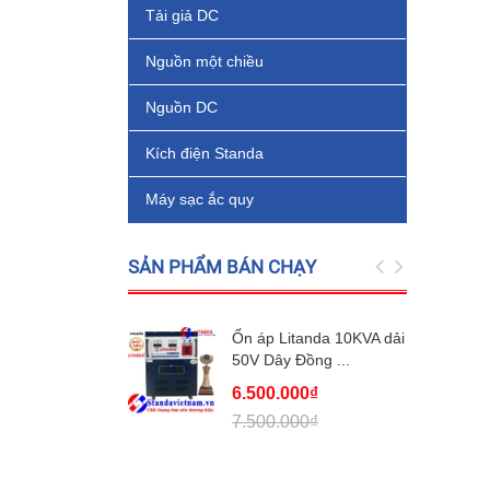
Tải giả DC
Nguồn một chiều
Nguồn DC
Kích điện Standa
Máy sạc ắc quy
SẢN PHẨM BÁN CHẠY
Ổn áp Litanda 10KVA dải
50V Dây Đồng ...
6.500.000₫
7.500.000₫