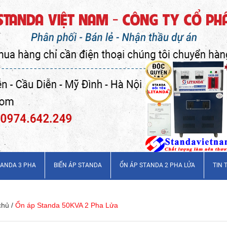
TANDA 3 PHA
BIẾN ÁP STANDA
ỔN ÁP STANDA 2 PHA LỬA
TIN 
chủ
/
Ổn áp Standa 50KVA 2 Pha Lửa