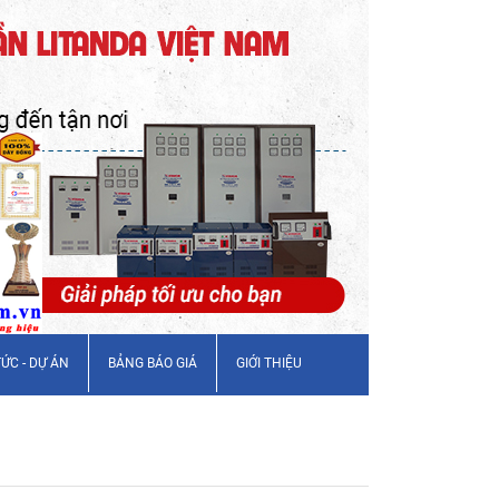
TỨC - DỰ ÁN
BẢNG BÁO GIÁ
GIỚI THIỆU