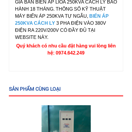
GIÁ BÁN BIẾN ÁP LIOA 250KVA CÁCH LY BẢO
HÀNH 18 THÁNG. THÔNG SỐ KỸ THUẬT
MÁY BIẾN ÁP 250KVA TỰ NGẪU,
BIẾN ÁP
250KVA CÁCH LY
3 PHA ĐIỆN VÀO 380V
ĐIỆN RA 220V/200V CÓ ĐẦY ĐỦ TẠI
WEBSITE NÀY.
Quý khách có nhu cầu đặt hàng vui lòng liên
hệ: 0974.642.249
SẢN PHẨM CÙNG LOẠI