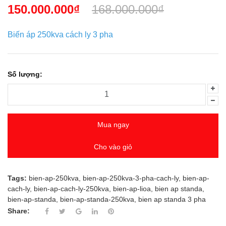
150.000.000₫
168.000.000₫
Biến áp 250kva cách ly 3 pha
Số lượng:
Mua ngay
Cho vào giỏ
Tags:
bien-ap-250kva
,
bien-ap-250kva-3-pha-cach-ly
,
bien-ap-
cach-ly
,
bien-ap-cach-ly-250kva
,
bien-ap-lioa
,
bien ap standa
,
bien-ap-standa
,
bien-ap-standa-250kva
,
bien ap standa 3 pha
Share: