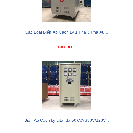
Các Loại Biến Áp Cách Ly 1 Pha 3 Pha Xu...
Liên hệ
Biến Áp Cách Ly Litanda 50KVA 380V/220V...