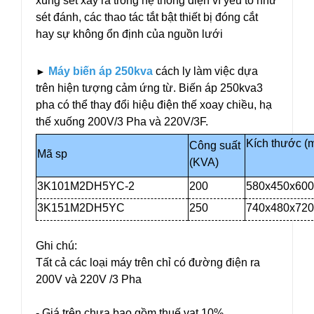
xung sét xẩy ra trong hệ thống điện vì yếu tố như
sét đánh, các thao tác tắt bật thiết bị đóng cắt
hay sự không ổn định của nguồn lưới
Máy biến áp 250kva
cách ly làm việc dựa
►
trên hiện tượng cảm ứng từ. Biến áp 250kva3
pha có thể thay đổi hiệu điện thế xoay chiều, hạ
thế xuống 200V/3 Pha và 220V/3F.
Kích thước (
Công suất
Mã sp
(KVA)
3K101M2DH5YC-2
200
580x450x600
3K151M2DH5YC
250
740x480x720
Ghi chú:
Tất cả các loại máy trên chỉ có đường điện ra
200V và 220V /3 Pha
- Giá trên chưa bao gồm thuế vat 10%