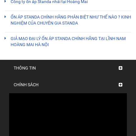
Công ty ổn áp Standa nhái tại Hoàng Mai
ỔN ÁP STANDA CHÍNH HÃNG PHÂN BIỆT NHƯ THẾ NÀO ? KINH
NGHIỆM CỦA CHUYÊN GIA STANDA
GIẢ MẠO ĐẠI LÝ ỔN ÁP STANDA CHÍNH HÃNG TẠI LĨNH NAM
HOÀNG MAI HÀ NỘI
THÔNG TIN
CHÍNH SÁCH