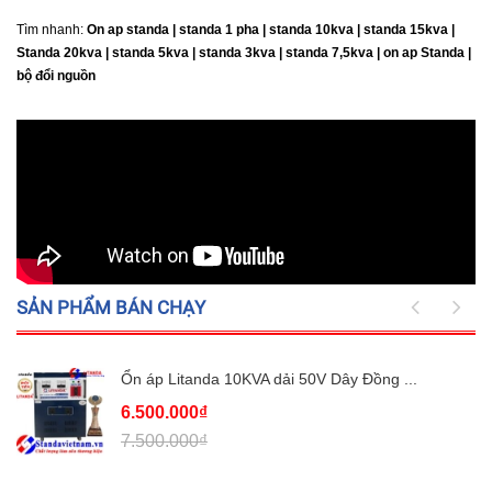
Tìm nhanh:
On ap standa | standa 1 pha | standa 10kva | standa 15kva |
Standa 20kva |
standa 5kva | standa 3kva | standa 7,5kva | on ap Standa |
bộ đổi nguồn
SẢN PHẨM BÁN CHẠY
Ổn áp Litanda 10KVA dải 50V Dây Đồng ...
6.500.000₫
7.500.000₫