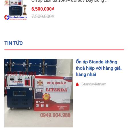
Ổn áp Litanda 10KVA dải 50V Dây Đồng ...
6.500.000₫
7.500.000₫
TIN TỨC
Ổn áp Standa không
thoả hiệp với hàng giả,
hàng nhái
Standavietnam