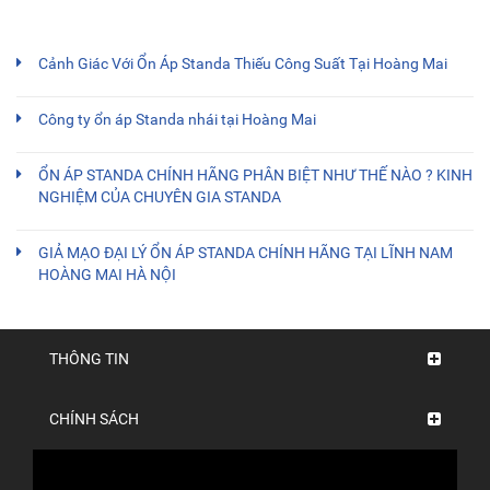
Cảnh Giác Với Ổn Áp Standa Thiếu Công Suất Tại Hoàng Mai
Công ty ổn áp Standa nhái tại Hoàng Mai
ỔN ÁP STANDA CHÍNH HÃNG PHÂN BIỆT NHƯ THẾ NÀO ? KINH
NGHIỆM CỦA CHUYÊN GIA STANDA
GIẢ MẠO ĐẠI LÝ ỔN ÁP STANDA CHÍNH HÃNG TẠI LĨNH NAM
HOÀNG MAI HÀ NỘI
THÔNG TIN
CHÍNH SÁCH