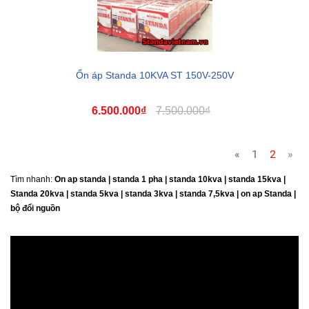
Ổn áp Standa 10KVA ST 150V-250V
6.500.000₫
7.500.000₫
«
1
2
»
Tìm nhanh:
On ap standa | standa 1 pha | standa 10kva | standa 15kva |
Standa 20kva |
standa 5kva | standa 3kva | standa 7,5kva | on ap Standa |
bộ đổi nguồn