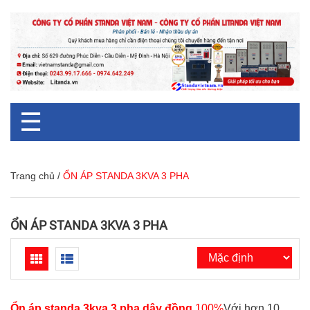
☰
Trang chủ
/
ỔN ÁP STANDA 3KVA 3 PHA
ỔN ÁP STANDA 3KVA 3 PHA
Ổn áp standa 3kva 3 pha dây đồng
100%
Với hơn 10