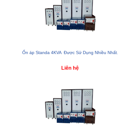
Ổn áp Standa 4KVA Được Sử Dụng Nhiều Nhất.
Liên hệ