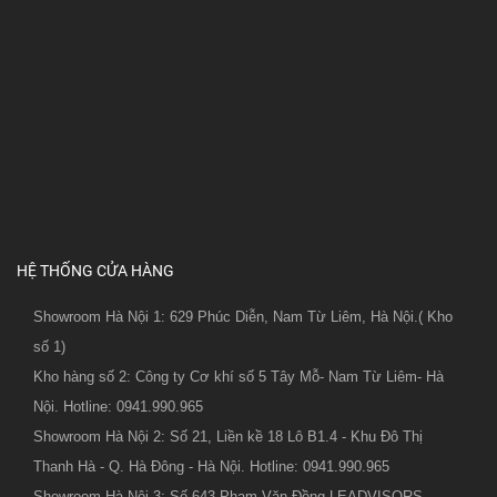
HỆ THỐNG CỬA HÀNG
Showroom Hà Nội 1: 629 Phúc Diễn, Nam Từ Liêm, Hà Nội.( Kho
số 1)
Kho hàng số 2: Công ty Cơ khí số 5 Tây Mỗ- Nam Từ Liêm- Hà
Nội. Hotline: 0941.990.965
Showroom Hà Nội 2: Số 21, Liền kề 18 Lô B1.4 - Khu Đô Thị
Thanh Hà - Q. Hà Đông - Hà Nội. Hotline: 0941.990.965
Showroom Hà Nội 3: Số 643 Phạm Văn Đồng LEADVISORS