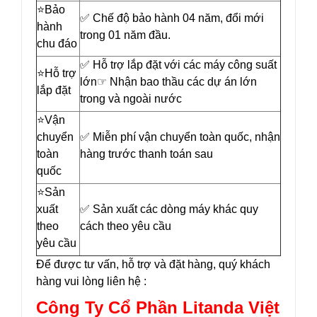
⭐️Bảo
✅ Chế độ bảo hành 04 năm, đổi mới
hành
trong 01 năm đầu.
chu đáo
✅ Hỗ trợ lắp đặt với các máy công suất
⭐️Hỗ trợ
lớn☞ Nhận bao thầu các dự án lớn
lắp đặt
trong và ngoài nước
⭐️Vận
chuyển
✅ Miễn phí vận chuyển toàn quốc, nhận
toàn
hàng trước thanh toán sau
quốc
⭐️Sản
xuất
✅ Sản xuất các dòng máy khác quy
theo
cách theo yêu cầu
yêu cầu
Để được tư vấn, hỗ trợ và đặt hàng, quý khách
hàng vui lòng liên hệ :
Công Ty Cổ Phần Litanda Việt