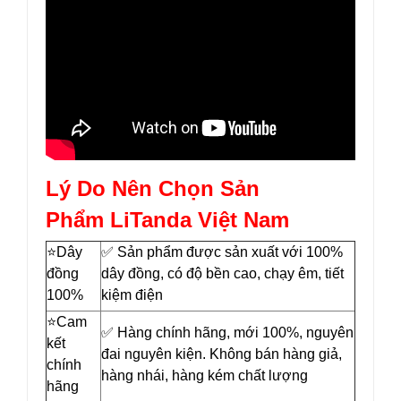
Lý Do Nên Chọn Sản
Phẩm LiTanda Việt Nam
⭐️Dây
✅ Sản phẩm được sản xuất với 100%
đồng
dây đồng, có độ bền cao, chạy êm, tiết
100%
kiệm điện
⭐️Cam
✅ Hàng chính hãng, mới 100%, nguyên
kết
đai nguyên kiện. Không bán hàng giả,
chính
hàng nhái, hàng kém chất lượng
hãng