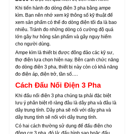
Khi tiến hành đo dòng điện 3 pha bằng ampe
kìm. Bạn nên nhớ xem kỹ thông số kỹ thuật để
xem sản phẩm có thể đo dòng điện tối đa là bao
nhiêu. Tránh đo những dòng có cường độ quá
lớn gây hư hỏng sản phẩm và gây nguy hiểm
cho người dùng.
Ampe kìm là thiết bị được đông đảo các kỹ sư,
thợ điện lựa chọn hiện nay. Bên cạnh chức năng
đo dòng điện 3 pha, thiết bị này còn có khả năng
đo điện áp, điện trở, tần số….
Cách Đấu Nối Điện 3 Pha
Khi đấu nối điện 3 pha chúng ta phải đặc biệt
lưu ý phân biệt rõ ràng đâu là dây pha và đâu là
dây trung tính. Dây pha sẽ nối với dây pha và
dây trung tính sẽ nối với dây trung tính.
Có hai cách thường sử dụng để đấu điện cho
động cơ 3 pha, đó là: đấu hình sao hoặc đấu