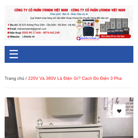
☰
Trang chủ
/
220V Và 380V Là Điện Gì? Cách Đo Điện 3 Pha