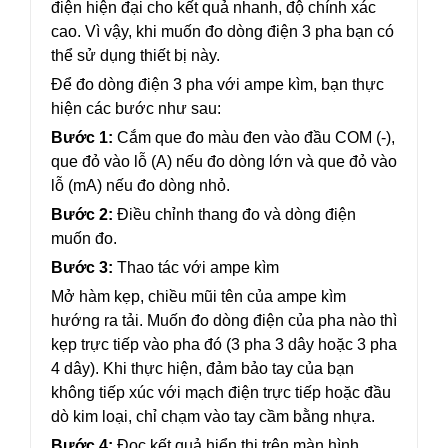
điện hiện đại cho kết quả nhanh, độ chính xác
cao. Vì vậy, khi muốn đo dòng điện 3 pha bạn có
thể sử dụng thiết bị này.
Để đo dòng điện 3 pha với ampe kìm, bạn thực
hiện các bước như sau:
Bước 1:
Cắm que đo màu đen vào đầu COM (-),
que đỏ vào lỗ (A) nếu đo dòng lớn và que đỏ vào
lỗ (mA) nếu đo dòng nhỏ.
Bước 2:
Điều chỉnh thang đo và dòng điện
muốn đo.
Bước 3:
Thao tác với ampe kìm
Mở hàm kẹp, chiều mũi tên của ampe kìm
hướng ra tải. Muốn đo dòng điện của pha nào thì
kẹp trực tiếp vào pha đó (3 pha 3 dây hoặc 3 pha
4 dây). Khi thực hiện, đảm bảo tay của bạn
không tiếp xúc với mạch điện trực tiếp hoặc đầu
dò kim loại, chỉ chạm vào tay cầm bằng nhựa.
Bước 4:
Đọc kết quả hiển thị trên màn hình.