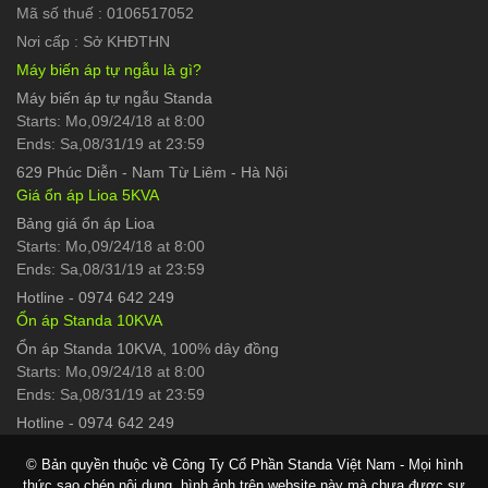
Mã số thuế : 0106517052
Nơi cấp : Sở KHĐTHN
Máy biến áp tự ngẫu là gì?
Máy biến áp tự ngẫu Standa
Starts: Mo,09/24/18 at 8:00
Ends: Sa,08/31/19 at 23:59
629 Phúc Diễn
-
Nam Từ Liêm - Hà Nội
Giá ổn áp Lioa 5KVA
Bảng giá ổn áp Lioa
Starts: Mo,09/24/18 at 8:00
Ends: Sa,08/31/19 at 23:59
Hotline
-
0974 642 249
Ổn áp Standa 10KVA
Ổn áp Standa 10KVA, 100% dây đồng
Starts: Mo,09/24/18 at 8:00
Ends: Sa,08/31/19 at 23:59
Hotline
-
0974 642 249
© Bản quyền thuộc về Công Ty Cổ Phần Standa Việt Nam - Mọi hình
thức sao chép nội dung, hình ảnh trên website này mà chưa được sự