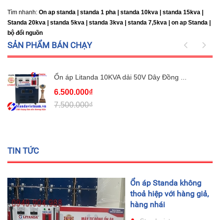
Tìm nhanh:
On ap standa | standa 1 pha | standa 10kva | standa 15kva |
Standa 20kva |
standa 5kva | standa 3kva | standa 7,5kva | on ap Standa |
bộ đổi nguồn
SẢN PHẨM BÁN CHẠY
Ổn áp Litanda 10KVA dải 50V Dây Đồng ...
6.500.000₫
7.500.000₫
TIN TỨC
Ổn áp Standa không
thoả hiệp với hàng giả,
hàng nhái