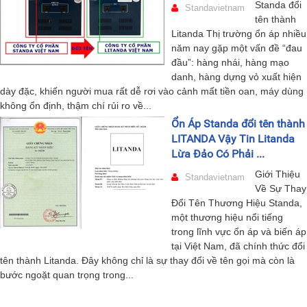
Standa đổi
Standavietnam
tên thành
Litanda Thị trường ổn áp nhiều
năm nay gặp một vấn đề “đau
đầu”: hàng nhái, hàng mạo
danh, hàng dựng vỏ xuất hiện
dày đặc, khiến người mua rất dễ rơi vào cảnh mất tiền oan, máy dùng
không ổn định, thậm chí rủi ro về...
Ổn Áp Standa đổi tên thành
LITANDA Vậy Tin Litanda
Lừa Đảo Có Phải ...
Giới Thiệu
Standavietnam
Về Sự Thay
Đổi Tên Thương Hiệu Standa,
một thương hiệu nổi tiếng
trong lĩnh vực ổn áp và biến áp
tại Việt Nam, đã chính thức đổi
tên thành Litanda. Đây không chỉ là sự thay đổi về tên gọi mà còn là
bước ngoặt quan trọng trong...