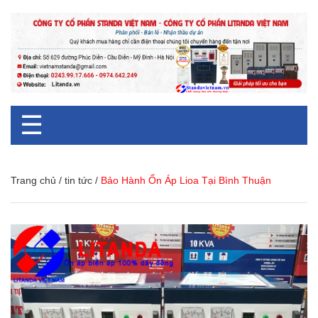
☰
Trang chủ
/
tin tức
/
Bảo Hành Ổn Áp Lioa Tại Bình Thuận