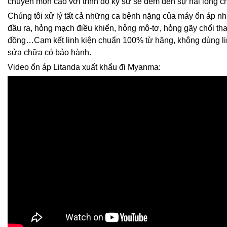
chuyên môn cao với trình độ kỹ sư sẽ đem đến sự hài lòng c
Chúng tôi xử lý tất cả những ca bệnh nặng của máy ổn áp n
đầu ra, hỏng mạch điều khiển, hỏng mô-tơ, hỏng gãy chổi th
đồng…Cam kết linh kiện chuẩn 100% từ hãng, không dùng linh
sửa chữa có bảo hành.
Video ổn áp Litanda xuất khẩu đi Myanma: