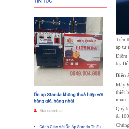
TIN TỨC
Trên t
áp tự
Điểm 
bị. Bê
Biến 
Máy
b
thiết 
Ổn áp Standa không thoả hiệp với
nhau.
hàng giả, hàng nhái
Quý k
Standavietnam
& 100V
Chúng
Cảnh Giác Với Ổn Áp Standa Thiếu