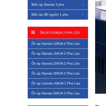
Biến áp Standa 3 pha
Biến áp đổi nguồn 1 pha
ỔN ÁP STANDA 2 PHA LỬA
Ổn áp Standa 10KVA 2 Pha Lửa
Ổn áp Standa 15KVA 2 Pha Lửa
Ổn áp Standa 20KVA 2 Pha Lửa
Ổn áp Standa 30KVA 2 Pha Lửa
Ổn áp Litanda 40KVA 2 Pha Lửa
Ổn áp Standa 50KVA 2 Pha Lửa