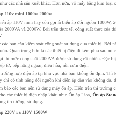
như các nhà sản xuất khác. Hơn nữa, vỏ máy bằng kim loại c
áp 110v mini 1000w 2000w
iến áp 110V mini hay còn gọi là biến áp đổi nguồn 1000W, 
ữa 2000VA và 2000W. Bởi trên thực tế, công suất thực của thi
W.
 các bạn cần kiểm soát công suất sử dụng qua thiết bị. Bởi n
uồn. Quan trọng hơn là các thiết bị điện đi kèm phía sau nó 
ại thì mức công suất 2000VA được sử dụng rất nhiều. Đặc biệ
ếp từ, bếp hồng ngoại, điều hòa, nồi cơm điện.
 trường hợp điện áp tại khu vực nhà bạn không ổn định. Thì
 chỉ có tính năng đổi nguồn khi điện áp đầu vào không đủ, th
m bảo các bạn nên sử dụng máy ổn áp. Hiện trên thị trường 
ho các thiết bị điện nhập khẩu như: Ổn áp Lioa,
Ổn áp Stan
ùng tin tưởng, sử dụng.
áp 220V ra 110V 1500W