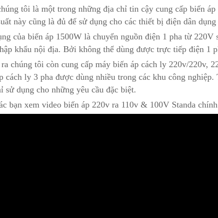
chúng tôi là một trong những địa chỉ tin cậy cung cấp biến 
uất này cũng là đủ để sử dụng cho các thiết bị điện dân dụn
ụng của biến áp 1500W là chuyển nguồn điện 1 pha từ 220V s
hập khẩu nội địa. Bởi không thể dùng được trực tiếp điện 1 
 ra chúng tôi còn cung cấp máy biến áp cách ly 220v/220v,
p cách ly 3 pha được dùng nhiều trong các khu công nghiệp. 
ỉ sử dụng cho những yêu cầu đặc biệt.
ác bạn xem video biến áp 220v ra 110v & 100V Standa chính