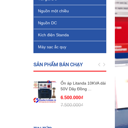
Nguồn một chiều
Nguồn DC
Kích điện Standa
Máy sạc ắc quy
SẢN PHẨM BÁN CHẠY
Ổn áp Litanda 10KVA dải
50V Dây Đồng ...
6.500.000₫
7.500.000₫