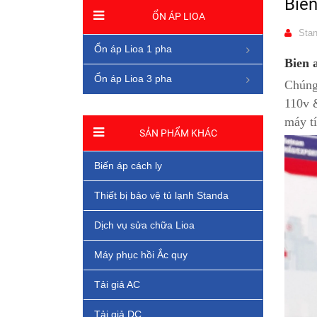
Bien
ỔN ÁP LIOA
Stan
Ổn áp Lioa 1 pha
Bien 
Ổn áp Lioa 3 pha
Chúng
110v &
máy tí
SẢN PHẨM KHÁC
Biến áp cách ly
Thiết bị bảo vệ tủ lạnh Standa
Dịch vụ sửa chữa Lioa
Máy phục hồi Ắc quy
Tải giả AC
Tải giả DC