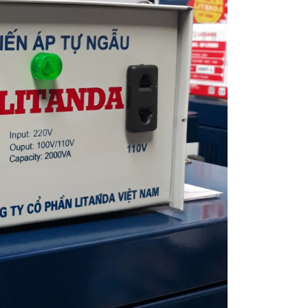
Ổn Áp Litanda 7,5KVA
Ổn Áp Litanda 7,
Dải 50V - 250V D...
Dải 90V DR 1 Pha
4.900.000₫
4.500.000₫
6.320.000₫
5.700.000₫