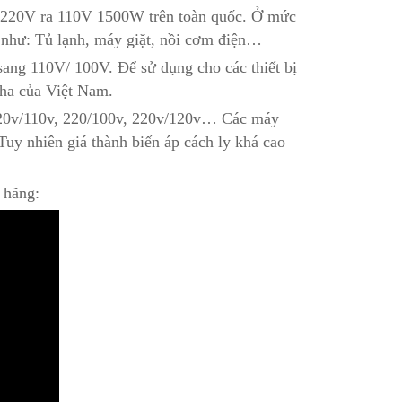
áp 220V ra 110V 1500W trên toàn quốc. Ở mức
g như: Tủ lạnh, máy giặt, nồi cơm điện…
ang 110V/ 100V. Để sử dụng cho các thiết bị
pha của Việt Nam.
 220v/110v, 220/100v, 220v/120v… Các máy
Tuy nhiên giá thành biến áp cách ly khá cao
 hãng: