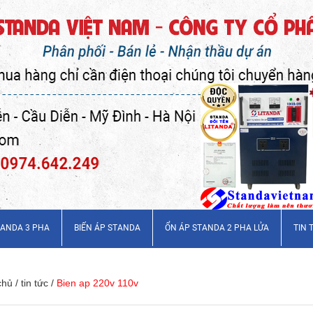
TANDA 3 PHA
BIẾN ÁP STANDA
ỔN ÁP STANDA 2 PHA LỬA
TIN 
chủ
/
tin tức
/
Bien ap 220v 110v