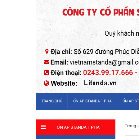
TRANG CHỦ
ỔN ÁP STANDA 1 PHA
ỔN ÁP S
Trang 
ỔN ÁP STANDA 1 PHA