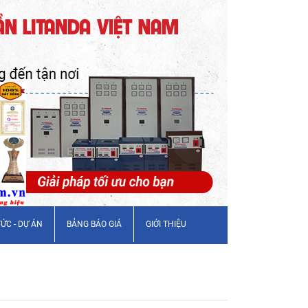
TỨC - DỰ ÁN
BẢNG BÁO GIÁ
GIỚI THIỆU