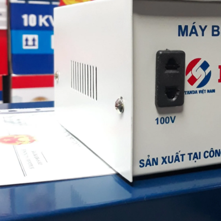
Ổn áp Litanda 10kva dải
Ổn Áp Litanda 15KVA
90v Model 10K...
Dải 90V Thế Hệ Mớ...
5.500.000₫
8.800.000₫
6.690.000₫
12.000.000₫