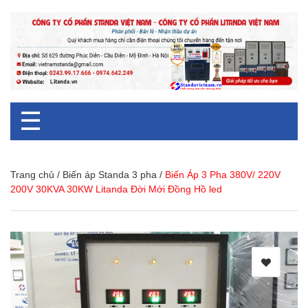
☰
Trang chủ
/
Biến áp Standa 3 pha
/
Biến Áp 3 Pha 380V/ 220V
200V 30KVA 30KW Litanda Đời Mới Đồng Hồ led