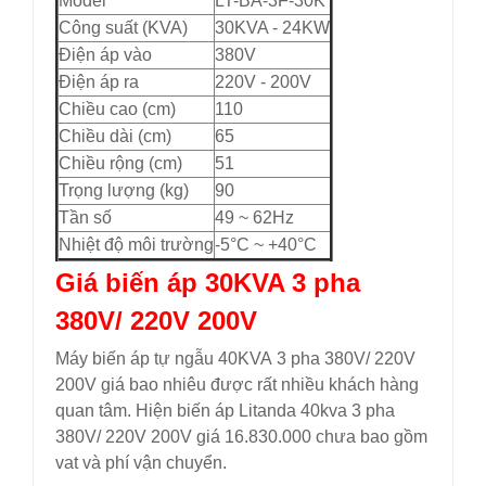
Model
LT-BA-3F-30K
Công suất (KVA)
30KVA - 24KW
Điện áp vào
380V
Điện áp ra
220V - 200V
Chiều cao (cm)
110
Chiều dài (cm)
65
Chiều rộng (cm)
51
Trọng lượng (kg)
90
Tần số
49 ~ 62Hz
Nhiệt độ môi trường
-5°C ~ +40°C
Giá biến áp 30KVA 3 pha
380V/ 220V 200V
Máy biến áp tự ngẫu 40KVA 3 pha 380V/ 220V
200V giá bao nhiêu được rất nhiều khách hàng
quan tâm. Hiện biến áp Litanda 40kva 3 pha
380V/ 220V 200V giá 16.830.000 chưa bao gồm
vat và phí vận chuyển.