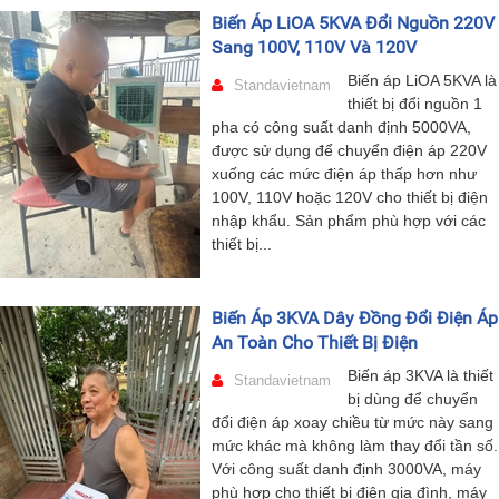
Biến Áp LiOA 5KVA Đổi Nguồn 220V
Sang 100V, 110V Và 120V
Biến áp LiOA 5KVA là
Standavietnam
thiết bị đổi nguồn 1
pha có công suất danh định 5000VA,
được sử dụng để chuyển điện áp 220V
xuống các mức điện áp thấp hơn như
100V, 110V hoặc 120V cho thiết bị điện
nhập khẩu. Sản phẩm phù hợp với các
thiết bị...
Biến Áp 3KVA Dây Đồng Đổi Điện Áp
An Toàn Cho Thiết Bị Điện
Biến áp 3KVA là thiết
Standavietnam
bị dùng để chuyển
đổi điện áp xoay chiều từ mức này sang
mức khác mà không làm thay đổi tần số.
Với công suất danh định 3000VA, máy
phù hợp cho thiết bị điện gia đình, máy