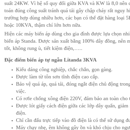
suất 24KW. Vì hệ số quy đổi giữa KVA và KW là 8,0 nên c
toán đúng công suất tránh quá tải gây chập cháy rất nguy 
trường hợp dùng nhiều hơn, các bạn có thể đặt hàng loại
hoặc 10KVA, thậm chí lớn hơn nữa.
Hiện các máy biến áp dùng cho gia đình được lựa chọn nhi
biến áp Standa. Được sản xuất bằng 100% dây đồng, nên má
tốt, không rung ù, tiết kiệm điện,…..
Đặc điểm biến áp tự ngẫu Litanda 3KVA
Kiểu dáng công nghiệp, chắc chắn, gọn gàng.
Được làm từ tôn sơn tĩnh điện cao cấp.
Bảo vệ quá áp, quá tải, đóng ngắt điện chủ động tron
việc.
Có rơle chống xông điện 220V, đảm bảo an toàn cho th
Được lót giấy cách điện giữa các lớp dây quấn, giảm
điện.
Chỉ cần đấu trực tiếp vào đồ điện là có thể sử dụng đ
Máy chạy nhẹ, êm không gây ồn và khó chịu cho ngư