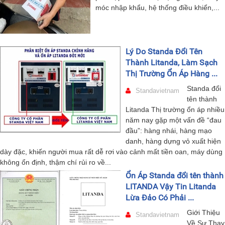
móc nhập khẩu, hệ thống điều khiển,...
Lý Do Standa Đổi Tên
Thành Litanda, Làm Sạch
Thị Trường Ổn Áp Hàng ...
Standa đổi
Standavietnam
tên thành
Litanda Thị trường ổn áp nhiều
năm nay gặp một vấn đề “đau
đầu”: hàng nhái, hàng mạo
danh, hàng dựng vỏ xuất hiện
dày đặc, khiến người mua rất dễ rơi vào cảnh mất tiền oan, máy dùng
không ổn định, thậm chí rủi ro về...
Ổn Áp Standa đổi tên thành
LITANDA Vậy Tin Litanda
Lừa Đảo Có Phải ...
Giới Thiệu
Standavietnam
Về Sự Thay