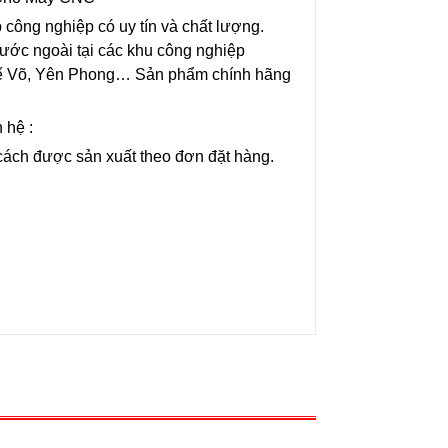
công nghiệp có uy tín và chất lượng.
 nước ngoài tại các khu công nghiệp
uế Võ, Yên Phong… Sản phẩm chính hãng
 hệ :
cách được sản xuất theo đơn đặt hàng.
Ổn Áp Litanda 7,5KVA
Ổn Áp Litanda 7,
Dải 50V - 250V D...
Dải 90V DR 1 Pha
4.900.000₫
4.500.000₫