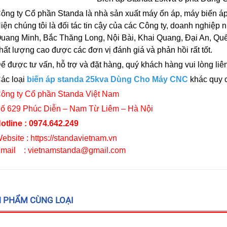
ông ty Cổ phần Standa là nhà sản xuất máy ổn áp, máy biến áp 
iện chúng tôi là đối tác tin cậy của các Công ty, doanh nghiệp
uang Minh, Bắc Thăng Long, Nội Bài, Khai Quang, Đại An, Q
hất lượng cao được các đơn vị đánh giá và phản hồi rất tốt.
ể được tư vấn, hỗ trợ và đặt hàng, quý khách hàng vui lòng liên
ác loại
biến áp standa 25kva Dùng Cho Máy CNC
khác quy 
ông ty Cổ phần Standa Việt Nam
ố 629 Phúc Diễn – Nam Từ Liêm – Hà Nội
otline : 0974.642.249
ebsite : https://standavietnam.vn
mail : vietnamstanda@gmail.com
Ổn áp Litanda 10kva dải
Ổn Áp Litanda 15KVA
 PHẨM CÙNG LOẠI
90v Model 10K...
Dải 90V Thế Hệ Mớ...
5.500.000₫
8.800.000₫