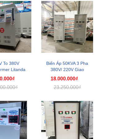
6.320.000₫
5.700.000₫
V To 380V
Biến Áp 50KVA 3 Pha
ormer Litanda
380V/ 220V Giao
hính ...
Côn...
0.000₫
18.000.000₫
800.000₫
23.250.000₫