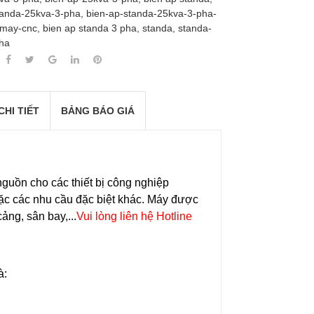
tanda-25kva-3-pha
,
bien-ap-standa-25kva-3-pha-
-may-cnc
,
bien ap standa 3 pha
,
standa
,
standa-
ha
CHI TIẾT
BẢNG BÁO GIÁ
uồn cho các thiết bị công nghiệp
ặc các nhu cầu đặc biệt khác. Máy được
ảng, sân bay,...
Vui lòng liên hệ Hotline
à: