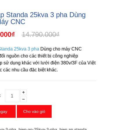
áp Standa 25kva 3 pha Dùng
Máy CNC
.000₫
14.790.000₫
Standa 25kva 3 pha
Dùng cho máy CNC
ổi nguồn cho các thiết bị công nghiệp
p sử dụng khác với lưới điện 380v/3F của Việt
 các nhu cầu đặc biệt khác.
:
ngay
Cho vào giỏ
va-3-pha
,
bien-ap-25kva-3-pha
,
bien ap standa
,