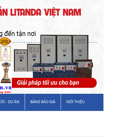
TỨC - DỰ ÁN
BẢNG BÁO GIÁ
GIỚI THIỆU