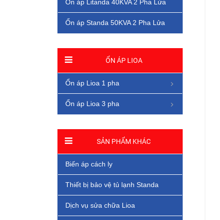
Ổn áp Litanda 40KVA 2 Pha Lửa
Ổn áp Standa 50KVA 2 Pha Lửa
ỔN ÁP LIOA
Ổn áp Lioa 1 pha
Ổn áp Lioa 3 pha
SẢN PHẨM KHÁC
Biến áp cách ly
Thiết bị bảo vệ tủ lạnh Standa
Dịch vụ sửa chữa Lioa