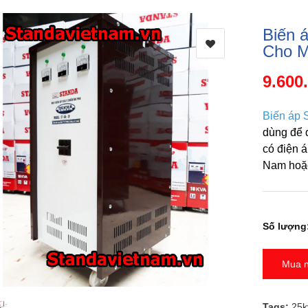
Biến 
Cho 
9.600
Biến áp 
dùng để đ
có điện á
Nam hoặc
Số lượng
Mua 
Tags:
25k