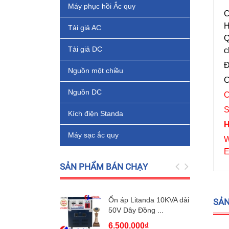
Máy phục hồi Ắc quy
C
H
Tải giả AC
Q
Tải giả DC
c
Đ
Nguồn một chiều
C
Nguồn DC
C
S
Kích điện Standa
H
Máy sạc ắc quy
W
E
SẢN PHẨM BÁN CHẠY
Ổn áp Litanda 10KVA dải
SẢN
50V Dây Đồng ...
6.500.000₫