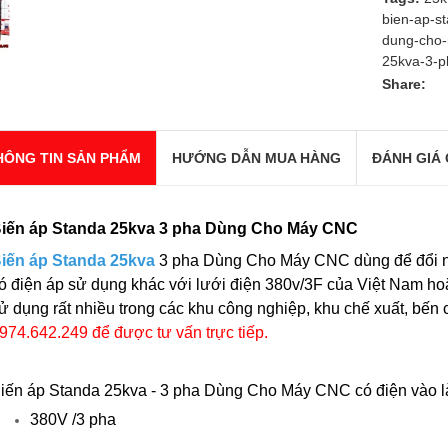
bien-ap-s
dung-cho
25kva-3-p
Share:
HÔNG TIN SẢN PHẨM
HƯỚNG DẪN MUA HÀNG
ĐÁNH GIÁ 
iến áp Standa 25kva 3 pha Dùng Cho Máy CNC
iến áp Standa 25kva
3 pha Dùng Cho Máy CNC dùng để đổi ng
ó điện áp sử dụng khác với lưới điện 380v/3F của Việt Nam ho
ử dụng rất nhiều trong các khu công nghiệp, khu chế xuất, bến c
974.642.249 để được tư vấn trực tiếp.
iến áp Standa 25kva - 3 pha Dùng Cho Máy CNC có điện vào l
380V /3 pha