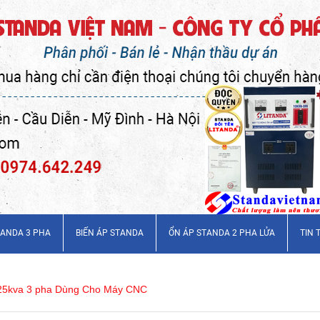
TANDA 3 PHA
BIẾN ÁP STANDA
ỔN ÁP STANDA 2 PHA LỬA
TIN 
 25kva 3 pha Dùng Cho Máy CNC