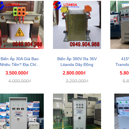
6.690.000₫
12.000.000₫
Biến Áp 30A Giá Bao
Biến Áp 380V Ra 36V
415
Nhiêu Tiền? Địa Chỉ...
Litanda Dây Đồng
Transf
Ch...
C
3.500.000₫
2.800.000₫
5.80
4.000.000₫
3.200.000₫
6.