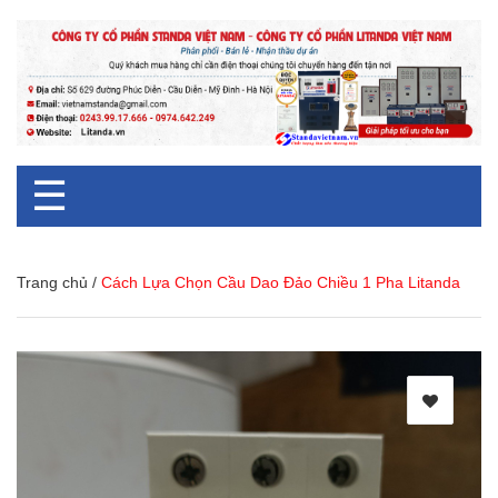
☰
Trang chủ
/
Cách Lựa Chọn Cầu Dao Đảo Chiều 1 Pha Litanda