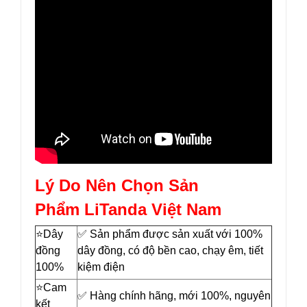
Lý Do Nên Chọn Sản
Phẩm LiTanda Việt Nam
⭐️Dây
✅ Sản phẩm được sản xuất với 100%
đồng
dây đồng, có độ bền cao, chạy êm, tiết
100%
kiệm điện
⭐️Cam
✅ Hàng chính hãng, mới 100%, nguyên
kết