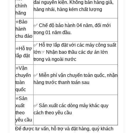
đai nguyên kiện. Không bán hàng giả,
chính
hàng nhái, hàng kém chất lượng
hãng
⭐️Bảo
✅ Chế độ bảo hành 04 năm, đổi mới
hành
trong 01 năm đầu.
chu đáo
✅ Hỗ trợ lắp đặt với các máy công suất
⭐️Hỗ trợ
lớn☞ Nhận bao thầu các dự án lớn
lắp đặt
trong và ngoài nước
⭐️Vận
chuyển
✅ Miễn phí vận chuyển toàn quốc, nhận
toàn
hàng trước thanh toán sau
quốc
⭐️Sản
xuất
✅ Sản xuất các dòng máy khác quy
theo
cách theo yêu cầu
yêu cầu
Để được tư vấn, hỗ trợ và đặt hàng, quý khách