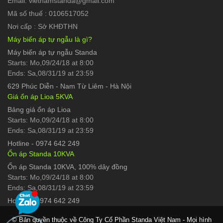
Email: vietnamstanda@gmail.com
Mã số thuế : 0106517052
Nơi cấp : Sở KHĐTHN
Máy biến áp tự ngẫu là gì?
Máy biến áp tự ngẫu Standa
Starts: Mo,09/24/18 at 8:00
Ends: Sa,08/31/19 at 23:59
629 Phúc Diễn
-
Nam Từ Liêm - Hà Nội
Giá ổn áp Lioa 5KVA
Bảng giá ổn áp Lioa
Starts: Mo,09/24/18 at 8:00
Ends: Sa,08/31/19 at 23:59
Hotline
-
0974 642 249
Ổn áp Standa 10KVA
Ổn áp Standa 10KVA, 100% dây đồng
Starts: Mo,09/24/18 at 8:00
Ends: Sa,08/31/19 at 23:59
Hotline
-
0974 642 249
© Bản quyền thuộc về Công Ty Cổ Phần Standa Việt Nam - Mọi hình