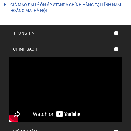
GIẢ MẠO ĐẠI LÝ ỔN ÁP STANDA CHÍNH HÃNG TẠI LĨNH NAM
HOÀNG MAI HÀ NỘI
THÔNG TIN
CHÍNH SÁCH