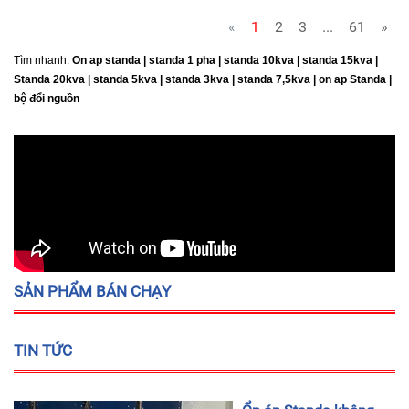
«
1
2
3
...
61
»
Tìm nhanh:
On ap standa | standa 1 pha | standa 10kva | standa 15kva |
Standa 20kva |
standa 5kva | standa 3kva | standa 7,5kva | on ap Standa |
bộ đổi nguồn
SẢN PHẨM BÁN CHẠY
TIN TỨC