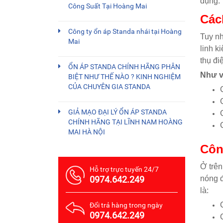
dụng.
Công Suất Tại Hoàng Mai
Các
Công ty ổn áp Standa nhái tại Hoàng
Tuy nh
Mai
linh k
thụ đi
ỔN ÁP STANDA CHÍNH HÃNG PHÂN
Như v
BIỆT NHƯ THẾ NÀO ? KINH NGHIỆM
CỦA CHUYÊN GIA STANDA
GIẢ MẠO ĐẠI LÝ ỔN ÁP STANDA
CHÍNH HÃNG TẠI LĨNH NAM HOÀNG
MAI HÀ NỘI
Côn
Ở trên
Hỗ trợ trực tuyến 24/7
0974.642.249
nóng đ
là:
Đổi trả hàng trong ngày
0974.642.249