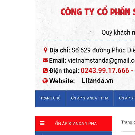
TRANG CHỦ
ỔN ÁP STANDA 1 PHA
ỔN ÁP S
Trang 
ỔN ÁP STANDA 1 PHA