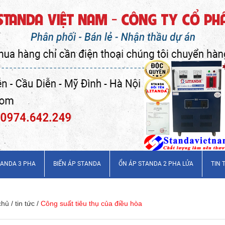
TANDA 3 PHA
BIẾN ÁP STANDA
ỔN ÁP STANDA 2 PHA LỬA
TIN 
chủ
/
tin tức
/
Công suất tiêu thụ của điều hòa