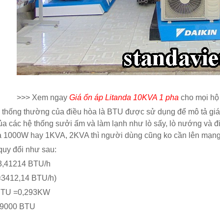
>>> Xem ngay
Giá ổn áp Litanda 10KVA 1 pha
cho mọi hộ 
 thống thường của điều hòa là BTU được sử dụng để mô tả giá t
ủa các hệ thống sưởi ấm và làm lạnh như lò sấy, lò nướng và đi
à 1000W hay 1KVA, 2KVA thì người dùng cũng ko cần lên mạng.
Ổn áp Litanda 10kva dải
Ổn Áp Litanda 15KVA
uy đổi như sau:
90v Model 10K...
Dải 90V Thế Hệ Mớ...
3,41214 BTU/h
5.500.000₫
8.800.000₫
3412,14 BTU/h)
6.690.000₫
12.000.000₫
BTU =0,293KW
9000 BTU