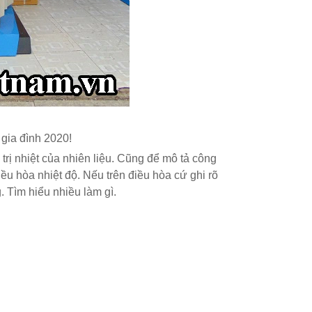
gia đình 2020!
rị nhiệt của nhiên liệu. Cũng để mô tả công
ều hòa nhiệt độ. Nếu trên điều hòa cứ ghi rõ
 Tìm hiểu nhiều làm gì.
Ổn Áp Litanda 7,5KVA
Ổn Áp Litanda 7,
Dải 50V - 250V D...
Dải 90V DR 1 Pha
4.900.000₫
4.500.000₫
6.320.000₫
5.700.000₫