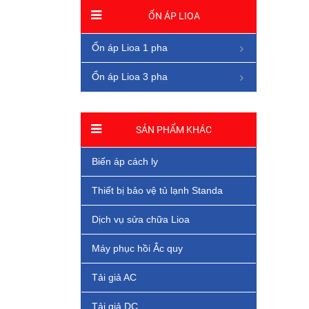
ỔN ÁP LIOA
Ổn áp Lioa 1 pha
Ổn áp Lioa 3 pha
SẢN PHẨM KHÁC
Biến áp cách ly
Thiết bị bảo vệ tủ lạnh Standa
Dịch vụ sửa chữa Lioa
Máy phục hồi Ắc quy
Tải giả AC
Tải giả DC