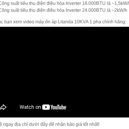
Công suất tiêu thụ điện điều hòa Inverter 18.000BTU là ~1,5kW/
Công suất tiêu thụ điện điều hòa Inverter 24.000BTU là ~2kW/h
ác bạn xem video máy ổn áp Litanda 10KVA 1 pha chính hãng:
ệ ngay địa chỉ dưới đây để nhận báo giá tốt nhất!