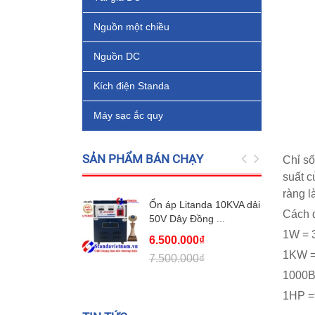
Nguồn một chiều
Nguồn DC
Kích điện Standa
Máy sạc ắc quy
SẢN PHẨM BÁN CHẠY
Chỉ số
suất c
ràng l
Ổn áp Litanda 10KVA dải
Cách q
50V Dây Đồng ...
1W = 
6.500.000₫
1KW =
7.500.000₫
1000
1HP =