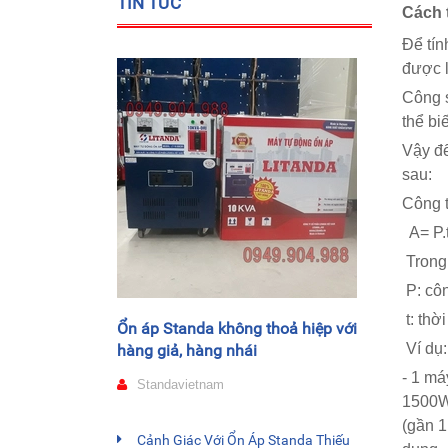
TIN TỨC
Cách 
Để tín
được l
Công s
thể bi
Vậy để
sau:
Công 
A= P.
Trong 
P: côn
t: thờ
Ổn áp Standa không thoả hiệp với
Ví dụ:
hàng giả, hàng nhái
- 1 má
Standavietnam
1500W.
(gần 1
Cảnh Giác Với Ổn Áp Standa Thiếu