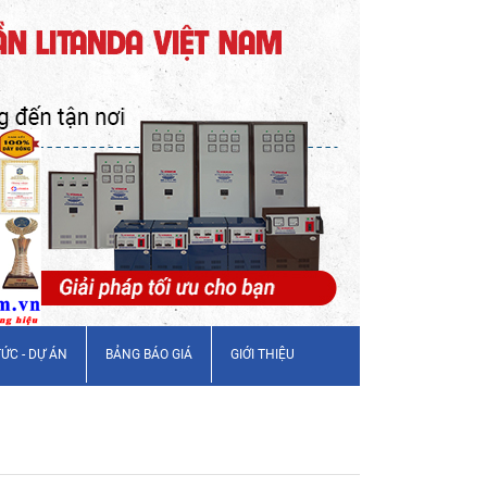
TỨC - DỰ ÁN
BẢNG BÁO GIÁ
GIỚI THIỆU