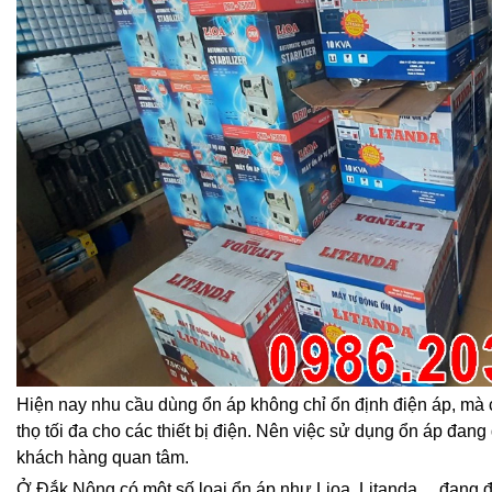
Hiện nay nhu cầu dùng ổn áp không chỉ ổn định điện áp, mà 
thọ tối đa cho các thiết bị điện. Nên việc sử dụng ổn áp đang
khách hàng quan tâm.
Ở Đắk Nông có một số loại ổn áp như Lioa, Litanda,…đang 