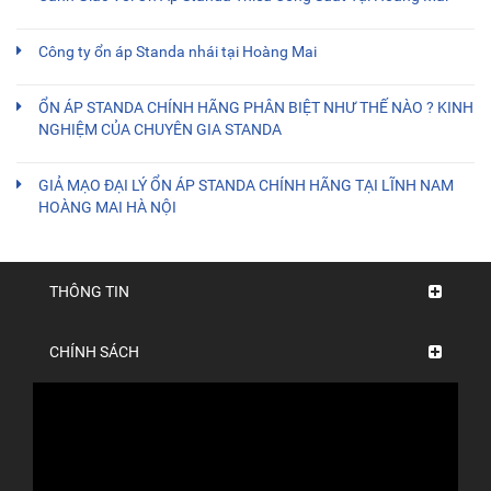
Công ty ổn áp Standa nhái tại Hoàng Mai
ỔN ÁP STANDA CHÍNH HÃNG PHÂN BIỆT NHƯ THẾ NÀO ? KINH
NGHIỆM CỦA CHUYÊN GIA STANDA
GIẢ MẠO ĐẠI LÝ ỔN ÁP STANDA CHÍNH HÃNG TẠI LĨNH NAM
HOÀNG MAI HÀ NỘI
THÔNG TIN
CHÍNH SÁCH