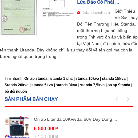
Lừa Đảo Có Phải ...
Giới Thiệu
Standavietnam
Về Sự Thay
Đổi Tên Thương Hiệu Standa,
một thương hiệu nổi tiếng
trong lĩnh vực ổn áp và biến áp
tại Việt Nam, đã chính thức đổi
tên thành Litanda. Đây không chỉ là sự thay đổi về tên gọi mà còn là
bước ngoặt quan trọng trong...
Tìm nhanh:
On ap standa | standa 1 pha | standa 10kva | standa 15kva |
Standa 20kva |
standa 5kva | standa 3kva | standa 7,5kva | on ap Standa |
bộ đổi nguồn
SẢN PHẨM BÁN CHẠY
Ổn áp Litanda 10KVA dải 50V Dây Đồng ...
6.500.000₫
7.500.000₫