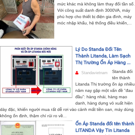
mức khác mà không làm thay đổi tần số.
Với công suất danh định 3000VA, máy
phù hợp cho thiết bị điện gia đình, máy
móc nhập khẩu, hệ thống điều khiển,...
Lý Do Standa Đổi Tên
Thành Litanda, Làm Sạch
Thị Trường Ổn Áp Hàng ...
Standa đổi
Standavietnam
tên thành
Litanda Thị trường ổn áp nhiều
năm nay gặp một vấn đề “đau
đầu”: hàng nhái, hàng mạo
danh, hàng dựng vỏ xuất hiện
dày đặc, khiến người mua rất dễ rơi vào cảnh mất tiền oan, máy dùng
không ổn định, thậm chí rủi ro về...
Ổn Áp Standa đổi tên thành
LITANDA Vậy Tin Litanda