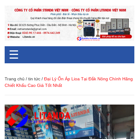
☰
Trang chủ
/
tin tức
/
Đại Lý Ổn Áp Lioa Tại Đắk Nông Chính Hãng
Chiết Khấu Cao Giá Tốt Nhất