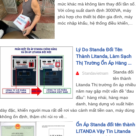
mức khác mà không làm thay đổi tần số.
Với công suất danh định 3000VA, máy
phù hợp cho thiết bị điện gia đình, máy
móc nhập khẩu, hệ thống điều khiển,...
Lý Do Standa Đổi Tên
Thành Litanda, Làm Sạch
Thị Trường Ổn Áp Hàng ...
Standa đổi
Standavietnam
tên thành
Litanda Thị trường ổn áp nhiều
năm nay gặp một vấn đề “đau
đầu”: hàng nhái, hàng mạo
danh, hàng dựng vỏ xuất hiện
dày đặc, khiến người mua rất dễ rơi vào cảnh mất tiền oan, máy dùng
không ổn định, thậm chí rủi ro về...
Ổn Áp Standa đổi tên thành
LITANDA Vậy Tin Litanda