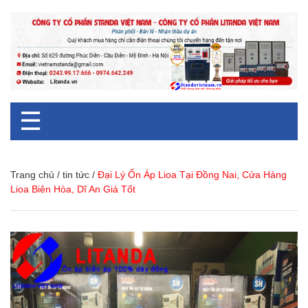
☰
Trang chủ
/
tin tức
/
Đại Lý Ổn Áp Lioa Tại Đồng Nai, Cửa Hàng
Lioa Biên Hòa, Dĩ An Giá Tốt