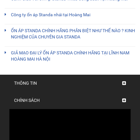
Công ty ổn áp Standa nhái tại Hoàng Mai
ỔN ÁP STANDA CHÍNH HÃNG PHÂN BIỆT NHƯ THẾ NÀO ? KINH
NGHIỆM CỦA CHUYÊN GIA STANDA
GIẢ MẠO ĐẠI LÝ ỔN ÁP STANDA CHÍNH HÃNG TẠI LĨNH NAM
HOÀNG MAI HÀ NỘI
THÔNG TIN
CHÍNH SÁCH