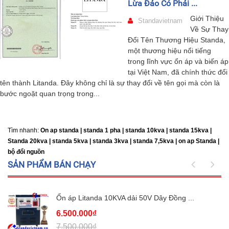
Lừa Đảo Có Phải ...
Giới Thiệu
Standavietnam
Về Sự Thay
Đổi Tên Thương Hiệu Standa,
một thương hiệu nổi tiếng
trong lĩnh vực ổn áp và biến áp
tại Việt Nam, đã chính thức đổi
tên thành Litanda. Đây không chỉ là sự thay đổi về tên gọi mà còn là
bước ngoặt quan trọng trong...
Tìm nhanh:
On ap standa | standa 1 pha | standa 10kva | standa 15kva |
Standa 20kva |
standa 5kva | standa 3kva | standa 7,5kva | on ap Standa |
bộ đổi nguồn
SẢN PHẨM BÁN CHẠY
Ổn áp Litanda 10KVA dải 50V Dây Đồng ...
6.500.000₫
7.500.000₫