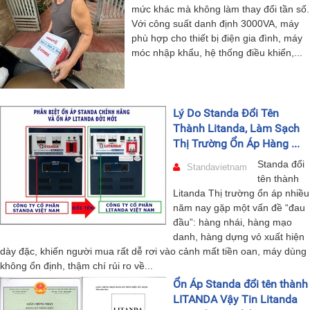
mức khác mà không làm thay đổi tần số.
Với công suất danh định 3000VA, máy
phù hợp cho thiết bị điện gia đình, máy
móc nhập khẩu, hệ thống điều khiển,...
Lý Do Standa Đổi Tên
Thành Litanda, Làm Sạch
Thị Trường Ổn Áp Hàng ...
Standa đổi
Standavietnam
tên thành
Litanda Thị trường ổn áp nhiều
năm nay gặp một vấn đề “đau
đầu”: hàng nhái, hàng mạo
danh, hàng dựng vỏ xuất hiện
dày đặc, khiến người mua rất dễ rơi vào cảnh mất tiền oan, máy dùng
không ổn định, thậm chí rủi ro về...
Ổn Áp Standa đổi tên thành
LITANDA Vậy Tin Litanda