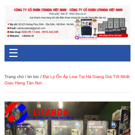
☰
Trang chủ
/
tin tức
/
Đại Lý Ổn Áp Lioa Tại Hà Giang Giá Tốt Nhất
Giao Hàng Tận Nơi