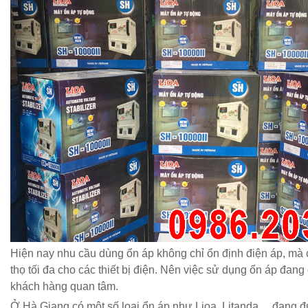
Hiện nay nhu cầu dùng ổn áp không chỉ ổn định điện áp, mà 
thọ tối đa cho các thiết bị điện. Nên việc sử dụng ổn áp đang
khách hàng quan tâm.
Ở Hà Giang có một số loại ổn áp như Lioa, Litanda,…đang 