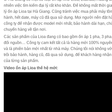
nhiên việc tìm kiếm đại lý rất kho khăn. Để không mất thời gi
lý ổn áp Lioa tại Hà Giang. Cũng tránh việc mua phải máy tồn 
hành, hết date, máy cũ đã qua sử dụng. Mọi người nên đặt hà
công ty để nhận được model mới nhất, bảo hành dài hạn, chú
chuyển hàng về tận nơi.
Các sản phẩm của Lioa đang có bao gồm ổn áp 1 pha, 3 pha,
đổi nguồn… Công ty cam kết tất cả là hàng mới 100% nguyê
và là phiên bản mới nhất từ nhà máy. Chúng tôi nói không vớ
trôi bảo hành, hàng cũ, đã qua sử dụng, để khách hàng nhận đ
của từng sản phẩm.
Video ổn áp Lioa thế hệ mới: