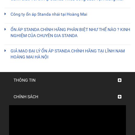
Công ty ổn áp Standa nhái tại Hoàng Mai
ỔN ÁP STANDA CHÍNH HÃNG PHÂN BIỆT NHƯ THẾ NÀO ? KINH
NGHIỆM CỦA CHUYÊN GIA STANDA
GIẢ MẠO ĐẠI LÝ ỔN ÁP STANDA CHÍNH HÃNG TẠI LĨNH NAM
HOÀNG MAI HÀ NỘI
THÔNG TIN
CHÍNH SÁCH