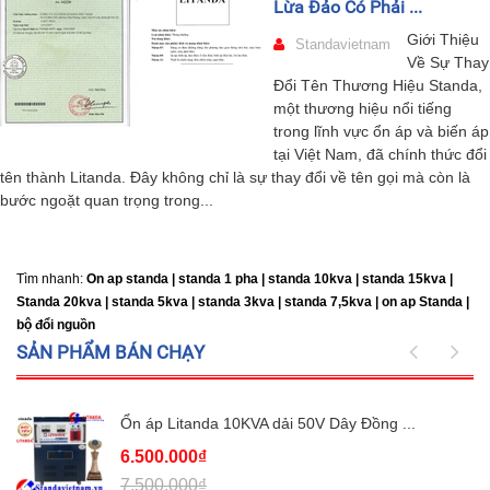
Lừa Đảo Có Phải ...
Giới Thiệu
Standavietnam
Về Sự Thay
Đổi Tên Thương Hiệu Standa,
một thương hiệu nổi tiếng
trong lĩnh vực ổn áp và biến áp
tại Việt Nam, đã chính thức đổi
tên thành Litanda. Đây không chỉ là sự thay đổi về tên gọi mà còn là
bước ngoặt quan trọng trong...
Tìm nhanh:
On ap standa | standa 1 pha | standa 10kva | standa 15kva |
Standa 20kva |
standa 5kva | standa 3kva | standa 7,5kva | on ap Standa |
bộ đổi nguồn
SẢN PHẨM BÁN CHẠY
Ổn áp Litanda 10KVA dải 50V Dây Đồng ...
6.500.000₫
7.500.000₫