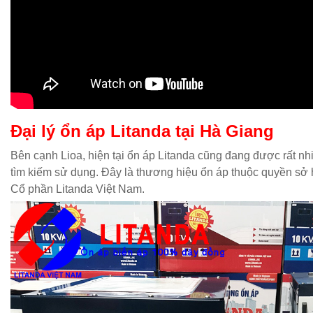
Đại lý ổn áp Litanda tại Hà Giang
Bên cạnh Lioa, hiện tại ổn áp Litanda cũng đang được rất n
tìm kiếm sử dụng. Đây là thương hiệu ổn áp thuộc quyền sở
Cổ phần Litanda Việt Nam.