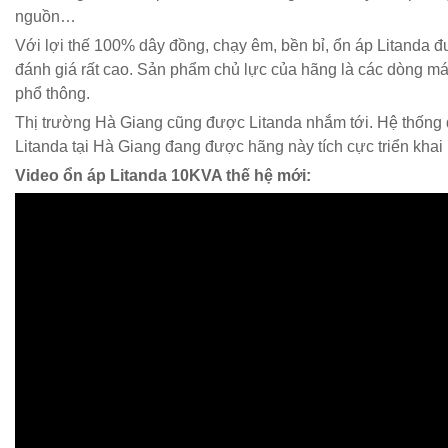
nguồn…
Với lợi thế 100% dây đồng, chạy êm, bền bỉ, ổn áp Litanda
đánh giá rất cao. Sản phẩm chủ lực của hãng là các dòng m
phổ thông.
Thị trường Hà Giang cũng được Litanda nhắm tới. Hệ thống đ
Litanda tại Hà Giang đang được hãng này tích cực triển khai
Video ổn áp Litanda 10KVA thế hệ mới: