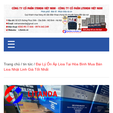
☰
Trang chủ
/
tin tức
/
Đại Lý Ổn Áp Lioa Tại Hòa Bình Mua Bán
Lioa Nhật Linh Giá Tốt Nhất