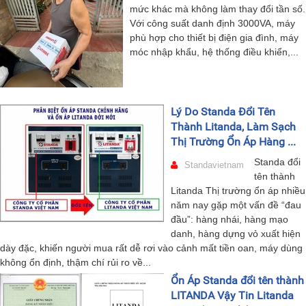
mức khác mà không làm thay đổi tần số.
Với công suất danh định 3000VA, máy
phù hợp cho thiết bị điện gia đình, máy
móc nhập khẩu, hệ thống điều khiển,...
Lý Do Standa Đổi Tên
Thành Litanda, Làm Sạch
Thị Trường Ổn Áp Hàng ...
Standa đổi
Standavietnam
tên thành
Litanda Thị trường ổn áp nhiều
năm nay gặp một vấn đề “đau
đầu”: hàng nhái, hàng mạo
danh, hàng dựng vỏ xuất hiện
dày đặc, khiến người mua rất dễ rơi vào cảnh mất tiền oan, máy dùng
không ổn định, thậm chí rủi ro về...
Ổn Áp Standa đổi tên thành
LITANDA Vậy Tin Litanda