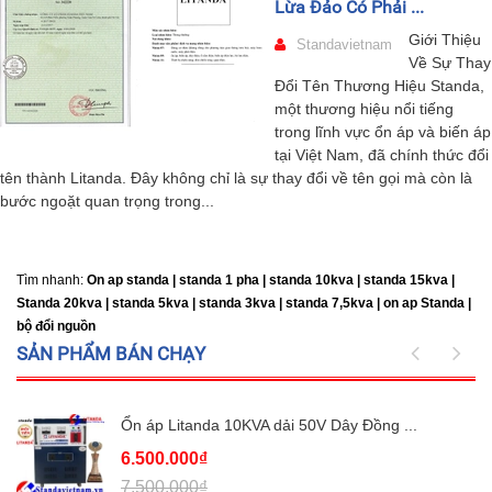
Lừa Đảo Có Phải ...
Giới Thiệu
Standavietnam
Về Sự Thay
Đổi Tên Thương Hiệu Standa,
một thương hiệu nổi tiếng
trong lĩnh vực ổn áp và biến áp
tại Việt Nam, đã chính thức đổi
tên thành Litanda. Đây không chỉ là sự thay đổi về tên gọi mà còn là
bước ngoặt quan trọng trong...
Tìm nhanh:
On ap standa | standa 1 pha | standa 10kva | standa 15kva |
Standa 20kva |
standa 5kva | standa 3kva | standa 7,5kva | on ap Standa |
bộ đổi nguồn
SẢN PHẨM BÁN CHẠY
Ổn áp Litanda 10KVA dải 50V Dây Đồng ...
6.500.000₫
7.500.000₫