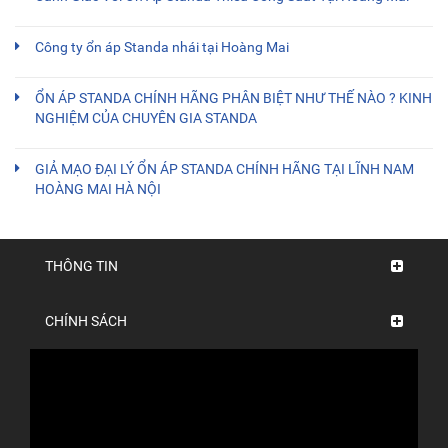
Công ty ổn áp Standa nhái tại Hoàng Mai
ỔN ÁP STANDA CHÍNH HÃNG PHÂN BIỆT NHƯ THẾ NÀO ? KINH
NGHIỆM CỦA CHUYÊN GIA STANDA
GIẢ MẠO ĐẠI LÝ ỔN ÁP STANDA CHÍNH HÃNG TẠI LĨNH NAM
HOÀNG MAI HÀ NỘI
THÔNG TIN
CHÍNH SÁCH