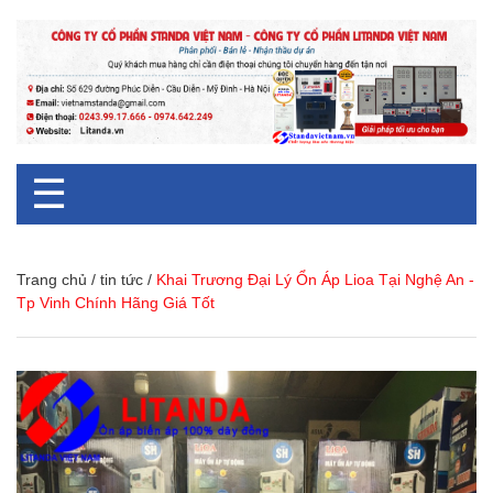
☰
Trang chủ
/
tin tức
/
Khai Trương Đại Lý Ổn Áp Lioa Tại Nghệ An -
Tp Vinh Chính Hãng Giá Tốt