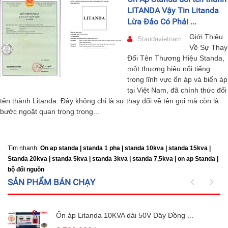
LITANDA Vậy Tin Litanda
Lừa Đảo Có Phải ...
Giới Thiệu
Standavietnam
Về Sự Thay
Đổi Tên Thương Hiệu Standa,
một thương hiệu nổi tiếng
trong lĩnh vực ổn áp và biến áp
tại Việt Nam, đã chính thức đổi
tên thành Litanda. Đây không chỉ là sự thay đổi về tên gọi mà còn là
bước ngoặt quan trọng trong...
Tìm nhanh:
On ap standa | standa 1 pha | standa 10kva | standa 15kva |
Standa 20kva |
standa 5kva | standa 3kva | standa 7,5kva | on ap Standa |
bộ đổi nguồn
SẢN PHẨM BÁN CHẠY
Ổn áp Litanda 10KVA dải 50V Dây Đồng ...