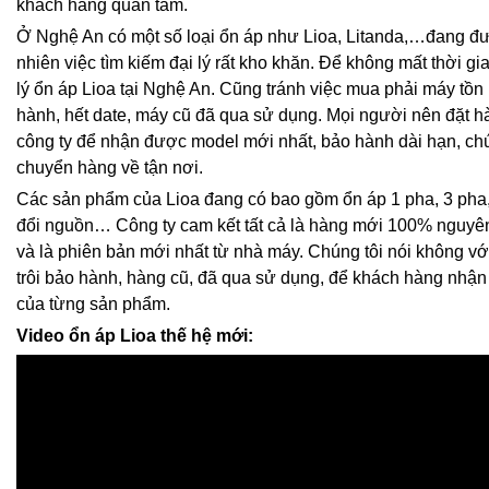
khách hàng quan tâm.
Ở Nghệ An có một số loại ổn áp như Lioa, Litanda,…đang đ
nhiên việc tìm kiếm đại lý rất kho khăn. Để không mất thời gi
lý ổn áp Lioa tại Nghệ An. Cũng tránh việc mua phải máy tồn 
hành, hết date, máy cũ đã qua sử dụng. Mọi người nên đặt hà
công ty để nhận được model mới nhất, bảo hành dài hạn, chú
chuyển hàng về tận nơi.
Các sản phẩm của Lioa đang có bao gồm ổn áp 1 pha, 3 pha,
đổi nguồn… Công ty cam kết tất cả là hàng mới 100% nguyê
và là phiên bản mới nhất từ nhà máy. Chúng tôi nói không vớ
trôi bảo hành, hàng cũ, đã qua sử dụng, để khách hàng nhận đ
của từng sản phẩm.
Video ổn áp Lioa thế hệ mới: