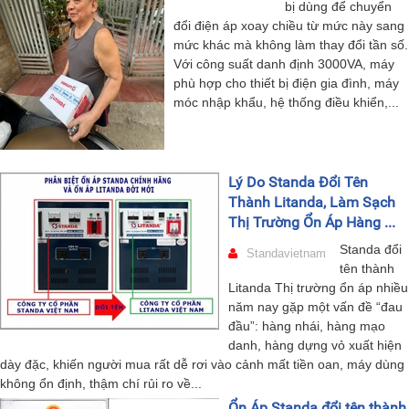
bị dùng để chuyển
đổi điện áp xoay chiều từ mức này sang
mức khác mà không làm thay đổi tần số.
Với công suất danh định 3000VA, máy
phù hợp cho thiết bị điện gia đình, máy
móc nhập khẩu, hệ thống điều khiển,...
Lý Do Standa Đổi Tên
Thành Litanda, Làm Sạch
Thị Trường Ổn Áp Hàng ...
Standa đổi
Standavietnam
tên thành
Litanda Thị trường ổn áp nhiều
năm nay gặp một vấn đề “đau
đầu”: hàng nhái, hàng mạo
danh, hàng dựng vỏ xuất hiện
dày đặc, khiến người mua rất dễ rơi vào cảnh mất tiền oan, máy dùng
không ổn định, thậm chí rủi ro về...
Ổn Áp Standa đổi tên thành