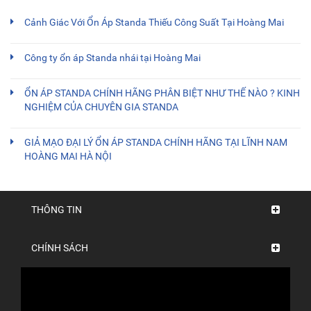
Cảnh Giác Với Ổn Áp Standa Thiếu Công Suất Tại Hoàng Mai
Công ty ổn áp Standa nhái tại Hoàng Mai
ỔN ÁP STANDA CHÍNH HÃNG PHÂN BIỆT NHƯ THẾ NÀO ? KINH
NGHIỆM CỦA CHUYÊN GIA STANDA
GIẢ MẠO ĐẠI LÝ ỔN ÁP STANDA CHÍNH HÃNG TẠI LĨNH NAM
HOÀNG MAI HÀ NỘI
THÔNG TIN
CHÍNH SÁCH