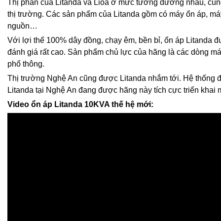
Thị phần của Litanda và Lioa ở mức tương đương nhau, cù
thị trường. Các sản phẩm của Litanda gồm có máy ổn áp, máy
nguồn…
Với lợi thế 100% dây đồng, chạy êm, bền bỉ, ổn áp Litanda
đánh giá rất cao. Sản phẩm chủ lực của hãng là các dòng m
phổ thông.
Thị trường Nghệ An cũng được Litanda nhắm tới. Hệ thống đạ
Litanda tại Nghệ An đang được hãng này tích cực triển khai 
Video ổn áp Litanda 10KVA thế hệ mới: