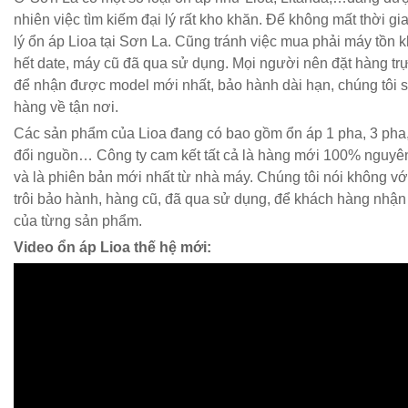
nhiên việc tìm kiếm đại lý rất kho khăn. Để không mất thời gi
lý ổn áp Lioa tại Sơn La. Cũng tránh việc mua phải máy tồn k
hết date, máy cũ đã qua sử dụng. Mọi người nên đặt hàng trực
để nhận được model mới nhất, bảo hành dài hạn, chúng tôi 
hàng về tận nơi.
Các sản phẩm của Lioa đang có bao gồm ổn áp 1 pha, 3 pha,
đổi nguồn… Công ty cam kết tất cả là hàng mới 100% nguyê
và là phiên bản mới nhất từ nhà máy. Chúng tôi nói không vớ
trôi bảo hành, hàng cũ, đã qua sử dụng, để khách hàng nhận đ
của từng sản phẩm.
Video ổn áp Lioa thế hệ mới: