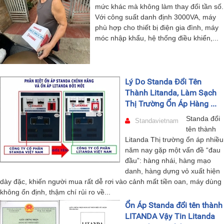
mức khác mà không làm thay đổi tần số.
Với công suất danh định 3000VA, máy
phù hợp cho thiết bị điện gia đình, máy
móc nhập khẩu, hệ thống điều khiển,...
Lý Do Standa Đổi Tên
Thành Litanda, Làm Sạch
Thị Trường Ổn Áp Hàng ...
Standa đổi
Standavietnam
tên thành
Litanda Thị trường ổn áp nhiều
năm nay gặp một vấn đề “đau
đầu”: hàng nhái, hàng mạo
danh, hàng dựng vỏ xuất hiện
dày đặc, khiến người mua rất dễ rơi vào cảnh mất tiền oan, máy dùng
không ổn định, thậm chí rủi ro về...
Ổn Áp Standa đổi tên thành
LITANDA Vậy Tin Litanda