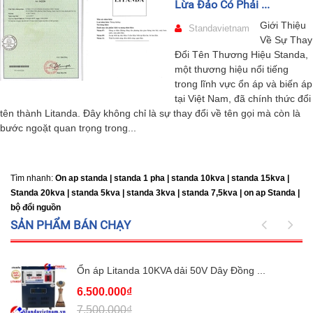
Lừa Đảo Có Phải ...
Giới Thiệu
Standavietnam
Về Sự Thay
Đổi Tên Thương Hiệu Standa,
một thương hiệu nổi tiếng
trong lĩnh vực ổn áp và biến áp
tại Việt Nam, đã chính thức đổi
tên thành Litanda. Đây không chỉ là sự thay đổi về tên gọi mà còn là
bước ngoặt quan trọng trong...
Tìm nhanh:
On ap standa | standa 1 pha | standa 10kva | standa 15kva |
Standa 20kva |
standa 5kva | standa 3kva | standa 7,5kva | on ap Standa |
bộ đổi nguồn
SẢN PHẨM BÁN CHẠY
Ổn áp Litanda 10KVA dải 50V Dây Đồng ...
6.500.000₫
7.500.000₫