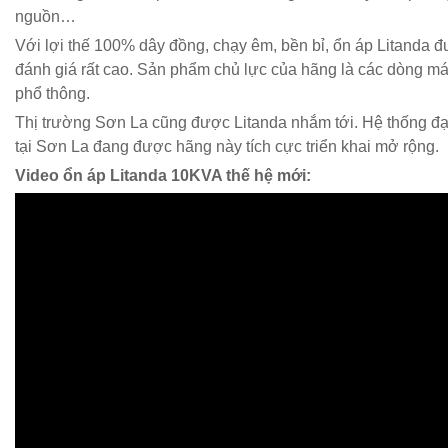
nguồn…
Với lợi thế 100% dây đồng, chạy êm, bền bỉ, ổn áp Litanda
đánh giá rất cao. Sản phẩm chủ lực của hãng là các dòng m
phổ thông.
Thị trường Sơn La cũng được Litanda nhắm tới. Hệ thống đại
tại Sơn La đang được hãng này tích cực triển khai mở rộng.
Video ổn áp Litanda 10KVA thế hệ mới: