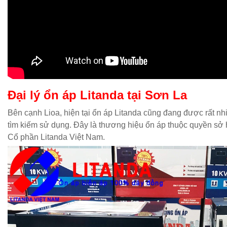
Đại lý ổn áp Litanda tại Sơn La
Bên cạnh Lioa, hiện tại ổn áp Litanda cũng đang được rất n
tìm kiếm sử dụng. Đây là thương hiệu ổn áp thuộc quyền sở
Cổ phần Litanda Việt Nam.