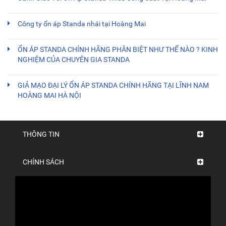
Công ty ổn áp Standa nhái tại Hoàng Mai
ỔN ÁP STANDA CHÍNH HÃNG PHÂN BIỆT NHƯ THẾ NÀO ? KINH
NGHIỆM CỦA CHUYÊN GIA STANDA
GIẢ MẠO ĐẠI LÝ ỔN ÁP STANDA CHÍNH HÃNG TẠI LĨNH NAM
HOÀNG MAI HÀ NỘI
THÔNG TIN
CHÍNH SÁCH