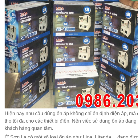
Hiện nay nhu cầu dùng ổn áp không chỉ ổn định điện áp, mà 
thọ tối đa cho các thiết bị điện. Nên việc sử dụng ổn áp đang
khách hàng quan tâm.
Ở Sơn La có một số loại ổn áp như Lioa, Litanda,…đang đư