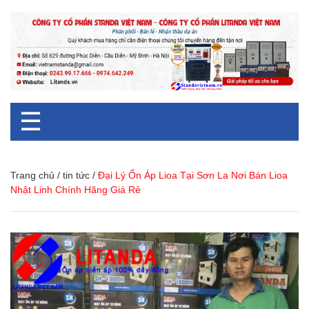
☰
Trang chủ
/
tin tức
/
Đại Lý Ổn Áp Lioa Tại Sơn La Nơi Bán Lioa
Nhật Linh Chính Hãng Giá Rẻ