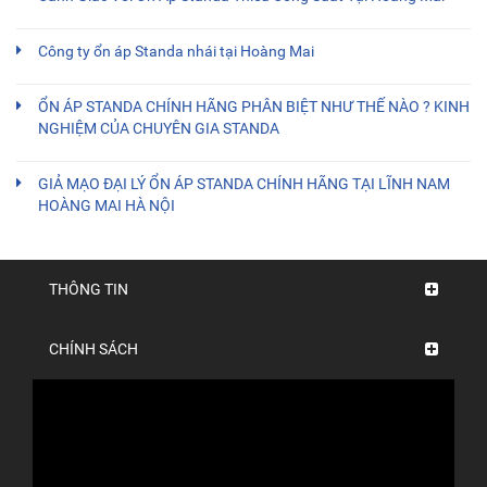
Công ty ổn áp Standa nhái tại Hoàng Mai
ỔN ÁP STANDA CHÍNH HÃNG PHÂN BIỆT NHƯ THẾ NÀO ? KINH
NGHIỆM CỦA CHUYÊN GIA STANDA
GIẢ MẠO ĐẠI LÝ ỔN ÁP STANDA CHÍNH HÃNG TẠI LĨNH NAM
HOÀNG MAI HÀ NỘI
THÔNG TIN
CHÍNH SÁCH