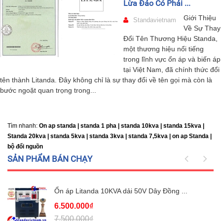
Lừa Đảo Có Phải ...
Giới Thiệu
Standavietnam
Về Sự Thay
Đổi Tên Thương Hiệu Standa,
một thương hiệu nổi tiếng
trong lĩnh vực ổn áp và biến áp
tại Việt Nam, đã chính thức đổi
tên thành Litanda. Đây không chỉ là sự thay đổi về tên gọi mà còn là
bước ngoặt quan trọng trong...
Tìm nhanh:
On ap standa | standa 1 pha | standa 10kva | standa 15kva |
Standa 20kva |
standa 5kva | standa 3kva | standa 7,5kva | on ap Standa |
bộ đổi nguồn
SẢN PHẨM BÁN CHẠY
Ổn áp Litanda 10KVA dải 50V Dây Đồng ...
6.500.000₫
7.500.000₫