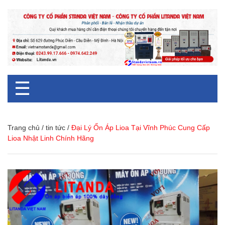
☰
Trang chủ
/
tin tức
/
Đại Lý Ổn Áp Lioa Tại Vĩnh Phúc Cung Cấp
Lioa Nhật Linh Chính Hãng