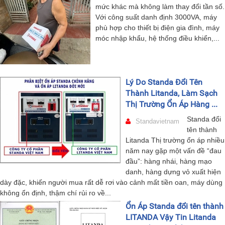
mức khác mà không làm thay đổi tần số.
Với công suất danh định 3000VA, máy
phù hợp cho thiết bị điện gia đình, máy
móc nhập khẩu, hệ thống điều khiển,...
Lý Do Standa Đổi Tên
Thành Litanda, Làm Sạch
Thị Trường Ổn Áp Hàng ...
Standa đổi
Standavietnam
tên thành
Litanda Thị trường ổn áp nhiều
năm nay gặp một vấn đề “đau
đầu”: hàng nhái, hàng mạo
danh, hàng dựng vỏ xuất hiện
dày đặc, khiến người mua rất dễ rơi vào cảnh mất tiền oan, máy dùng
không ổn định, thậm chí rủi ro về...
Ổn Áp Standa đổi tên thành
LITANDA Vậy Tin Litanda