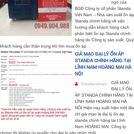
ngỏ của
BGĐ Công ty cổ phần Standa
Việt Nam – Nhà sản xuất ổn áp
Standa chính hãng về việc
hướng dẫn khách hàng cách
phân biệt ổn áp Standa chính
hãng do Công ty sản xuất. Quý
khách hàng cần thận trọng khi tìm mua ổn áp...
GIẢ MẠO ĐẠI LÝ ỔN ÁP
STANDA CHÍNH HÃNG TẠI
LĨNH NAM HOÀNG MAI HÀ
NỘI
GIẢ MẠO
Standavietnam
ĐẠI LÝ ỔN
ÁP STANDA CHÍNH HÃNG TẠI
LĨNH NAM HOÀNG MAI HÀ
NỘI Hiện nay xuất hiện một địa
chỉ giả mạo là đại lý ổn áp
standa chính hãng tại Lĩnh
Nam HOÀNG MAI. Công ty
chúng tôi không ủy quyền cho đại lý này phân phối...