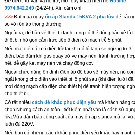
Để được tư vấn và hỗ trợ, mời quý khách liên hệ
Hotline
0974.642.249
(24/24h). Xin cảm ơn!
>>>
Đặt mua ngay
ổn áp Standa 15KVA 2 pha lửa
để trải n
so với ổn áp thông thường
Ngoài ra, để bảo vệ thiết bị lạnh cũng có thể dùng bảo vệ tủ 
thiết bị nhỏ gọn cắm trực tiếp ổ điện có mạch trễ 5 phút.
Nếu mất điện rồi có điện trở lại khi đó tủ lạnh sẽ ngừng từ 3 
điện, bảo đảm khí gas quay trở về máy nén, tránh trường hợ
hết, dễ gây kẹt máy nén và cháy động cơ.
Ngoài chức năng ổn định điện áp để bảo vệ máy nén, nó cò
ngắt không cho điện vào thiết bị, 5 phút sau (khi điện lưới đã
mới đóng mạch cấp điện cho thiết bị để tránh hiện tượng ngh
cho thiết bị.
Có rất nhiều
cách để khắc phục điện yếu
mà khách hàng có
chọn.Nhưng cách an toàn , tiết kiệm nhất vẫn là cách sử dụn
lửa.Vừa đảm bảo công suất của máy ổn áp standa mà lại vừ
luôn đủ 220V.
Nếu bạn có những cách khắc phục điện yếu khác hãy mạnh d