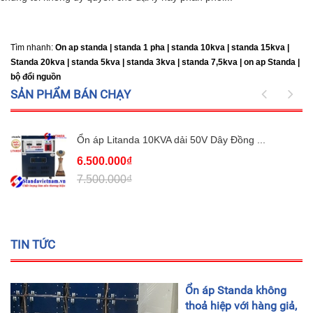
Tìm nhanh:
On ap standa | standa 1 pha | standa 10kva | standa 15kva |
Standa 20kva |
standa 5kva | standa 3kva | standa 7,5kva | on ap Standa |
bộ đổi nguồn
SẢN PHẨM BÁN CHẠY
Ổn áp Litanda 10KVA dải 50V Dây Đồng ...
6.500.000₫
7.500.000₫
TIN TỨC
Ổn áp Standa không
thoả hiệp với hàng giả,