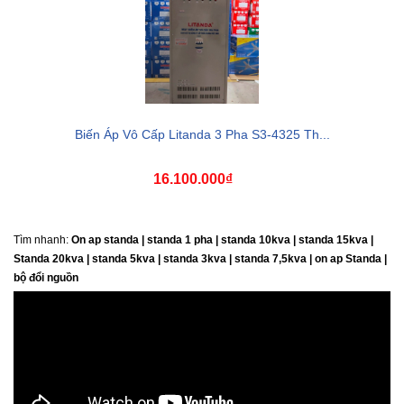
Biến Áp Vô Cấp Litanda 3 Pha S3-4325 Th...
16.100.000₫
Tìm nhanh:
On ap standa | standa 1 pha | standa 10kva | standa 15kva |
Standa 20kva |
standa 5kva | standa 3kva | standa 7,5kva | on ap Standa |
bộ đổi nguồn