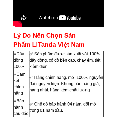
Lý Do Nên Chọn Sản
Phẩm LiTanda Việt Nam
⭐️Dây
✅ Sản phẩm được sản xuất với 100%
đồng
dây đồng, có độ bền cao, chạy êm, tiết
100%
kiệm điện
⭐️Cam
✅ Hàng chính hãng, mới 100%, nguyên
kết
đai nguyên kiện. Không bán hàng giả,
chính
hàng nhái, hàng kém chất lượng
hãng
⭐️Bảo
✅ Chế độ bảo hành 04 năm, đổi mới
hành
trong 01 năm đầu.
chu đáo