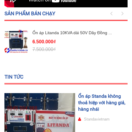
SẢN PHẨM BÁN CHẠY
Ổn áp Litanda 10KVA dải 50V Dây Đồng ...
6.500.000₫
7.500.000₫
TIN TỨC
Ổn áp Standa không
thoả hiệp với hàng giả,
hàng nhái
Standavietnam