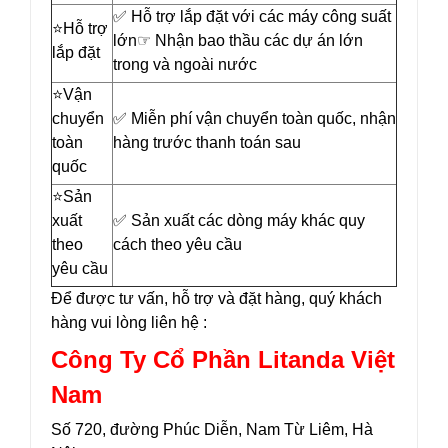
✅ Hỗ trợ lắp đặt với các máy công suất
⭐️Hỗ trợ
lớn☞ Nhận bao thầu các dự án lớn
lắp đặt
trong và ngoài nước
⭐️Vận
chuyển
✅ Miễn phí vận chuyển toàn quốc, nhận
toàn
hàng trước thanh toán sau
quốc
⭐️Sản
xuất
✅ Sản xuất các dòng máy khác quy
theo
cách theo yêu cầu
yêu cầu
Để được tư vấn, hỗ trợ và đặt hàng, quý khách
hàng vui lòng liên hệ :
Công Ty Cổ Phần Litanda Việt
Nam
Số 720, đường Phúc Diễn, Nam Từ Liêm, Hà