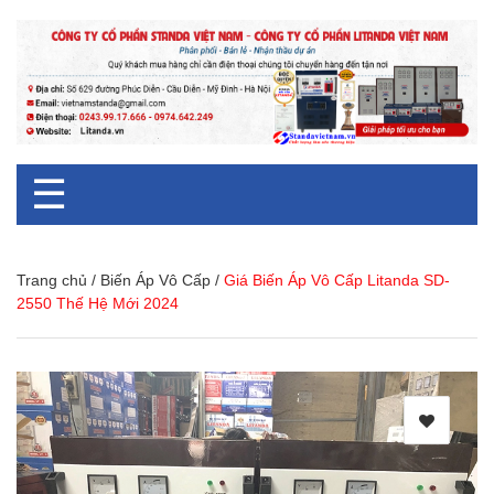
☰
Trang chủ
/
Biến Áp Vô Cấp
/
Giá Biến Áp Vô Cấp Litanda SD-
2550 Thế Hệ Mới 2024