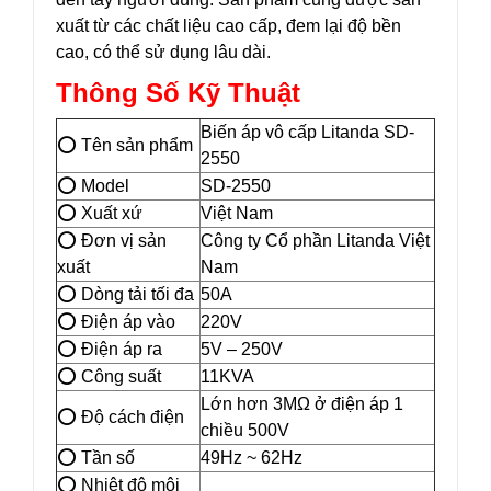
xuất từ các chất liệu cao cấp, đem lại độ bền
cao, có thể sử dụng lâu dài.
Thông Số Kỹ Thuật
Biến áp vô cấp Litanda SD-
⭕ Tên sản phẩm
2550
⭕ Model
SD-2550
⭕ Xuất xứ
Việt Nam
⭕ Đơn vị sản
Công ty Cổ phần Litanda Việt
xuất
Nam
⭕ Dòng tải tối đa
50A
⭕ Điện áp vào
220V
⭕ Điện áp ra
5V – 250V
⭕ Công suất
11KVA
Lớn hơn 3MΩ ở điện áp 1
⭕ Độ cách điện
chiều 500V
⭕ Tần số
49Hz ~ 62Hz
⭕ Nhiệt độ môi