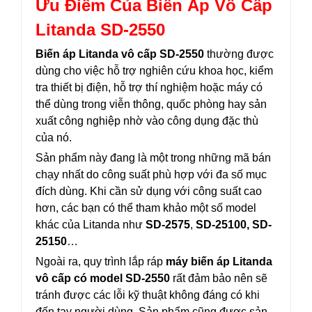
Ưu Điểm Của Biến Áp Vô Cấp
Litanda SD-2550
Biến áp Litanda vô cấp SD-2550
thường được
dùng cho việc hỗ trợ nghiên cứu khoa học, kiểm
tra thiết bị điện, hỗ trợ thí nghiệm hoặc máy có
thể dùng trong viễn thông, quốc phòng hay sản
xuất công nghiệp nhờ vào công dụng đặc thù
của nó.
Sản phẩm này đang là một trong những mã bán
chạy nhất do công suất phù hợp với đa số mục
đích dùng. Khi cần sử dụng với công suất cao
hơn, các bạn có thể tham khảo một số model
khác của Litanda như
SD-2575
,
SD-25100, SD-
25150
…
Ngoài ra, quy trình lắp ráp
máy biến áp Litanda
vô cấp có model SD-2550
rất đảm bảo nên sẽ
tránh được các lỗi kỹ thuật không đáng có khi
đến tay người dùng. Sản phẩm cũng được sản