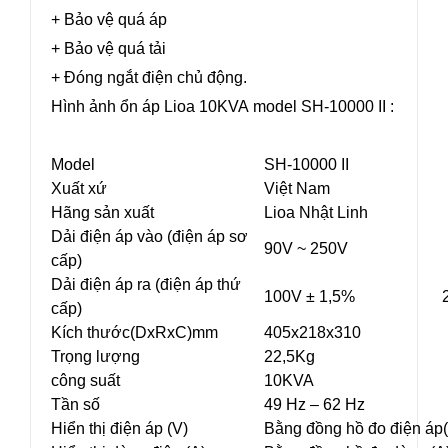
+ Bảo vệ quá áp
+ Bảo vệ quá tải
+ Đóng ngắt điện chủ động.
Hình ảnh ổn áp Lioa 10KVA model SH-10000 II :
Model
SH-10000 II
Xuất xứ
Việt Nam
Hãng sản xuất
Lioa Nhật Linh
Dải điện áp vào (điện áp sơ
90V ~ 250V
cấp)
Dải điện áp ra (điện áp thứ
100V ± 1,5%
cấp)
Kích thước(DxRxC)mm
405x218x310
Trọng lượng
22,5Kg
công suất
10KVA
Tần số
49 Hz – 62 Hz
Hiển thị điện áp (V)
Bằng đồng hồ đo điện áp