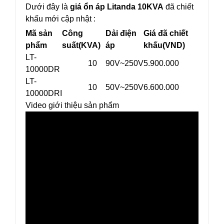
Dưới đây là
giá ổn áp Litanda 10KVA
đã chiết
khấu mới cập nhật :
Mã sản
Công
Dải điện
Giá đã chiết
phẩm
suất(KVA)
áp
khấu(VND)
LT-
10
90V~250V
5.900.000
10000DR
LT-
10
50V~250V
6.600.000
10000DRI
Video giới thiệu sản phẩ
m