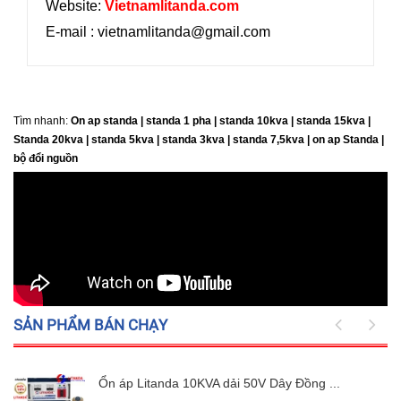
Website:
Vietnamlitanda.com
E-mail : vietnamlitanda@gmail.com
Tìm nhanh:
On ap standa | standa 1 pha | standa 10kva | standa 15kva |
Standa 20kva |
standa 5kva | standa 3kva | standa 7,5kva | on ap Standa |
bộ đổi nguồn
SẢN PHẨM BÁN CHẠY
Ổn áp Litanda 10KVA dải 50V Dây Đồng ...