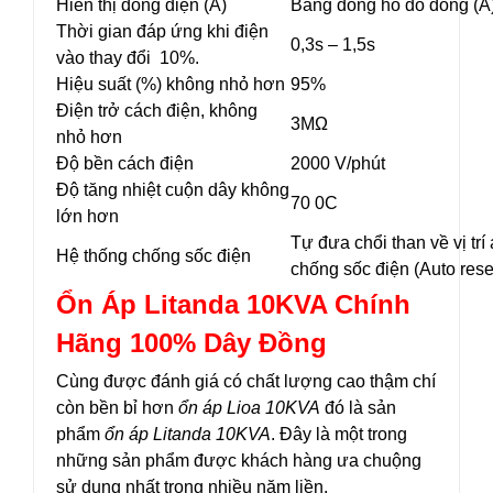
Hiển thị dòng điện (A)
Bằng đồng hồ đo dòng (A
Thời gian đáp ứng khi điện
0,3s – 1,5s
vào thay đổi 10%.
Hiệu suất (%) không nhỏ hơn
95%
Điện trở cách điện, không
3MΩ
nhỏ hơn
Độ bền cách điện
2000 V/phút
Độ tăng nhiệt cuộn dây không
70 0C
lớn hơn
Tự đưa chổi than về vị trí
Hệ thống chống sốc điện
chống sốc điện (Auto rese
Ổn Áp Litanda 10KVA Chính
Hãng 100% Dây Đồng
Cùng được đánh giá có chất lượng cao thậm chí
còn bền bỉ hơn
ổn áp Lioa 10KVA
đó là sản
phẩm
ổn áp Litanda 10KVA
. Đây là một trong
những sản phẩm được khách hàng ưa chuộng
sử dụng nhất trong nhiều năm liền.