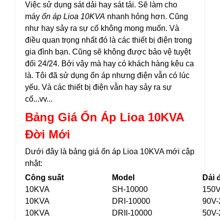
Việc sử dụng sát dải hay sát tải. Sẽ làm cho
máy
ổn áp Lioa 10KVA
nhanh hỏng hơn. Cũng
như hay sảy ra sự cố không mong muốn. Và
điều quan trọng nhất đó là các thiết bị điện trong
gia đình bạn. Cũng sẽ không được bảo vệ tuyệt
đối 24/24. Bởi vậy mà hay có khách hàng kêu ca
là. Tôi đã sử dụng ổn áp nhưng điện vẫn có lúc
yếu. Và các thiết bị điện vẫn hay sảy ra sự
cố...vv...
Bảng Giá Ổn Áp Lioa 10KVA
Đời Mới
Dưới đây là bảng giá ổn áp Lioa 10KVA mới cập
nhật:
Công suất
Model
Dải 
10KVA
SH-10000
150V
10KVA
DRI-10000
90V-
10KVA
DRII-10000
50V-