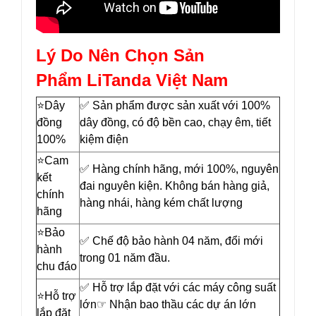
Lý Do Nên Chọn Sản
Phẩm LiTanda Việt Nam
⭐️Dây
✅ Sản phẩm được sản xuất với 100%
đồng
dây đồng, có độ bền cao, chạy êm, tiết
100%
kiệm điện
⭐️Cam
✅ Hàng chính hãng, mới 100%, nguyên
kết
đai nguyên kiện. Không bán hàng giả,
chính
hàng nhái, hàng kém chất lượng
hãng
⭐️Bảo
✅ Chế độ bảo hành 04 năm, đổi mới
hành
trong 01 năm đầu.
chu đáo
✅ Hỗ trợ lắp đặt với các máy công suất
⭐️Hỗ trợ
lớn☞ Nhận bao thầu các dự án lớn
lắp đặt