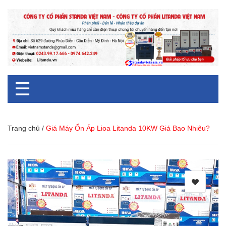
☰
Trang chủ
/
Giá Máy Ổn Áp Lioa Litanda 10KW Giá Bao Nhiêu?