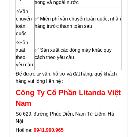
trong và ngoài nước
⭐️Vận
chuyển
✅ Miễn phí vận chuyển toàn quốc, nhận
toàn
hàng trước thanh toán sau
quốc
⭐️Sản
xuất
✅ Sản xuất các dòng máy khác quy
theo
cách theo yêu cầu
yêu cầu
Để được tư vấn, hỗ trợ và đặt hàng, quý khách
hàng vui lòng liên hệ :
Công Ty Cổ Phần Litanda Việt
Nam
Số 629, đường Phúc Diễn, Nam Từ Liêm, Hà
Nội
Hotline:
0941.990.965