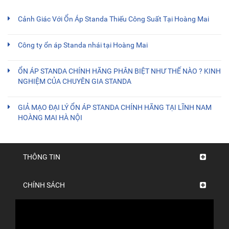
Cảnh Giác Với Ổn Áp Standa Thiếu Công Suất Tại Hoàng Mai
Công ty ổn áp Standa nhái tại Hoàng Mai
ỔN ÁP STANDA CHÍNH HÃNG PHÂN BIỆT NHƯ THẾ NÀO ? KINH
NGHIỆM CỦA CHUYÊN GIA STANDA
GIẢ MẠO ĐẠI LÝ ỔN ÁP STANDA CHÍNH HÃNG TẠI LĨNH NAM
HOÀNG MAI HÀ NỘI
THÔNG TIN
CHÍNH SÁCH