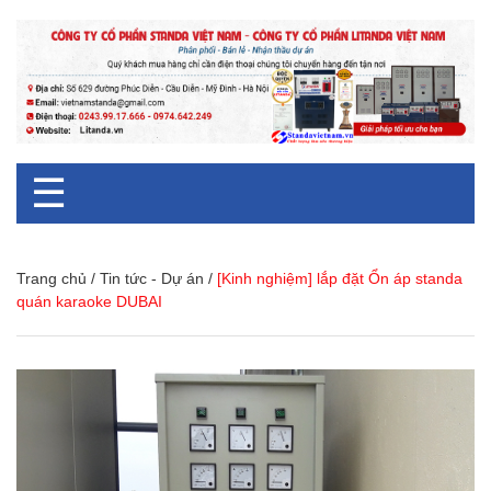
☰
Trang chủ
/
Tin tức - Dự án
/
[Kinh nghiệm] lắp đặt Ổn áp standa
quán karaoke DUBAI