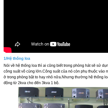
1/Hệ thống loa
Nói về hệ thống loa thì ai cũng biết trong phòng hát sẽ sử d
công suất vô cùng lớn.Công suất của nó còn phụ thuộc vào
ở trong phòng bật to hay nhỏ nữa.Nhưng thường hệ thống lo
động từ 2kva cho đến 3kva 1
bộ.