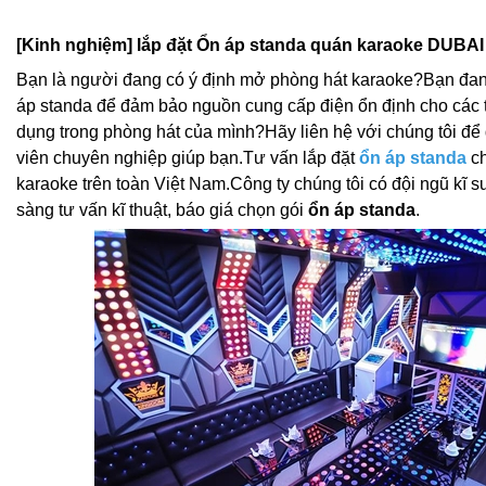
[Kinh nghiệm] lắp đặt Ổn áp standa quán karaoke DUBAI
Bạn là người đang có ý định mở phòng hát karaoke?Bạn đan
áp standa để đảm bảo nguồn cung cấp điện ổn định cho các t
dụng trong phòng hát của mình?Hãy liên hệ với chúng tôi để 
viên chuyên nghiệp giúp bạn.
Tư vấn lắp đặt
ổn áp standa
ch
karaoke trên toàn Việt Nam.Công ty chúng tôi có đội ngũ kĩ 
sàng tư vấn kĩ thuật, báo giá chọn gói
ổn áp standa
.