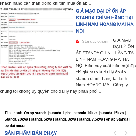
khách hàng cần thận trọng khi tìm mua ổn áp...
GIẢ MẠO ĐẠI LÝ ỔN ÁP
STANDA CHÍNH HÃNG TẠI
LĨNH NAM HOÀNG MAI HÀ
NỘI
GIẢ MẠO
Standavietnam
ĐẠI LÝ ỔN
ÁP STANDA CHÍNH HÃNG TẠI
LĨNH NAM HOÀNG MAI HÀ
NỘI Hiện nay xuất hiện một địa
chỉ giả mạo là đại lý ổn áp
standa chính hãng tại Lĩnh
Nam HOÀNG MAI. Công ty
chúng tôi không ủy quyền cho đại lý này phân phối...
Tìm nhanh:
On ap standa | standa 1 pha | standa 10kva | standa 15kva |
Standa 20kva |
standa 5kva | standa 3kva | standa 7,5kva | on ap Standa |
bộ đổi nguồn
SẢN PHẨM BÁN CHẠY