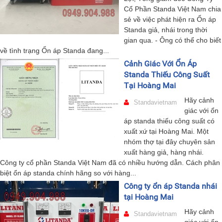
Cổ Phần Standa Việt Nam chia
sẻ về việc phát hiện ra Ổn áp
Standa giả, nhái trong thời
gian qua. - Ông có thể cho biết
về tình trạng Ổn áp Standa đang...
Cảnh Giác Với Ổn Áp
Standa Thiếu Công Suất
Tại Hoàng Mai
Hãy cảnh
Standavietnam
giác với ổn
áp standa thiếu công suất có
xuất xứ tại Hoàng Mai. Một
nhóm thợ tại đây chuyên sản
xuất hàng giả, hàng nhái.
Công ty cổ phần Standa Việt Nam đã có nhiều hướng dẫn. Cách phân
biệt ổn áp standa chính hãng so với hàng...
Công ty ổn áp Standa nhái
tại Hoàng Mai
Hãy cảnh
Standavietnam
giác với ổn