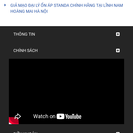
GIẢ MẠO ĐẠI LÝ ỔN ÁP STANDA CHÍNH HÃNG TẠI LĨNH NAM
HOÀNG MAI HÀ NỘI
THÔNG TIN
CHÍNH SÁCH