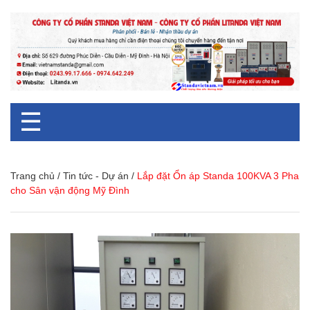
☰
Trang chủ
/
Tin tức - Dự án
/
Lắp đặt Ổn áp Standa 100KVA 3 Pha
cho Sân vận động Mỹ Đình