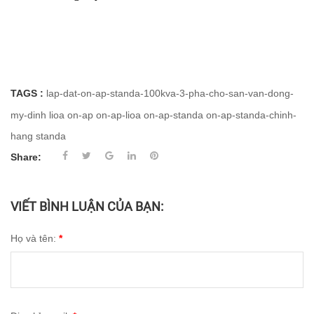
TAGS :
lap-dat-on-ap-standa-100kva-3-pha-cho-san-van-dong-
my-dinh
lioa
on-ap
on-ap-lioa
on-ap-standa
on-ap-standa-chinh-
hang
standa
Share:
VIẾT BÌNH LUẬN CỦA BẠN:
Họ và tên:
*