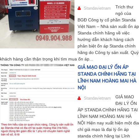
Trích thư
Standavietnam
ngỏ của
BGĐ Công ty cổ phần Standa
Việt Nam – Nhà sản xuất ổn áp
Standa chính hãng về việc
hướng dẫn khách hàng cách
phân biệt ổn áp Standa chính
hãng do Công ty sản xuất. Quý
khách hàng cần thận trọng khi tìm mua ổn áp...
GIẢ MẠO ĐẠI LÝ ỔN ÁP
STANDA CHÍNH HÃNG TẠI
LĨNH NAM HOÀNG MAI HÀ
NỘI
GIẢ MẠO
Standavietnam
ĐẠI LÝ ỔN
ÁP STANDA CHÍNH HÃNG TẠI
LĨNH NAM HOÀNG MAI HÀ
NỘI Hiện nay xuất hiện một địa
chỉ giả mạo là đại lý ổn áp
standa chính hãng tại Lĩnh