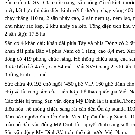
Sân chính là SVĐ đa chức năng: sân bóng đá có kích thướ
mét, kết hợp thi đấu điền kinh với 8 đường chạy vòng 400
chạy thẳng 110 m, 2 sân nhảy cao, 2 sân ném tạ, ném lao, 
khu nhảy sào kép, 2 khu nhảy xa kép. Tổng diện tích khu v
2 sân tập): 17,5 ha.
Sân có 4 khán đài: khán đài phía Tây và phía Đông có 2 tầ
khán đài phía Bắc và phía Nam có 1 tầng, cao 8,4 mét. Xu
động có 419 phòng chức năng. Hệ thống chiếu sáng của s
được bố trí ở 4 cột, cao 54 mét. Mái SVĐ nặng 2.300 tấn,
đường kính 1,1 mét.
Sức chứa 40.192 chỗ ngồi (450 ghế VIP, 160 ghế dành cho
chí) và là trung tâm của Liên hợp thể thao quốc gia Việt N
Các thiết bị trong Sân vận động Mỹ Đình là rất nhiều.Tron
điều hòa, hệ thống chiếu sang rất cần đến
Ổn áp standa
100
đảm bảo nguồn điện Ổn định. Việc lắp đặt Ổn áp Standa 
toàn bộ Sân vận động Mỹ Đình là 1 quyết định sang suốt c
Sân vận động Mỹ Đình.Và toàn thể đất nước Việt Nam.