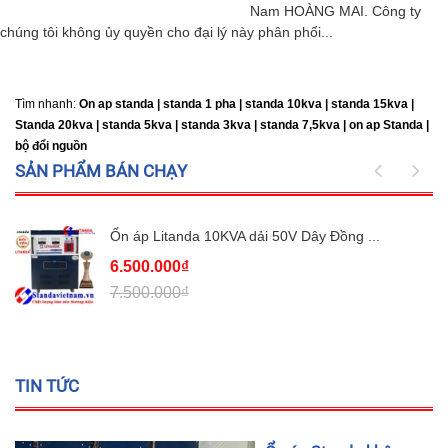
Nam HOÀNG MAI. Công ty
chúng tôi không ủy quyền cho đại lý này phân phối...
Tìm nhanh:
On ap standa | standa 1 pha | standa 10kva | standa 15kva |
Standa 20kva |
standa 5kva | standa 3kva | standa 7,5kva | on ap Standa |
bộ đổi nguồn
SẢN PHẨM BÁN CHẠY
Ổn áp Litanda 10KVA dải 50V Dây Đồng ...
6.500.000₫
7.500.000₫
TIN TỨC