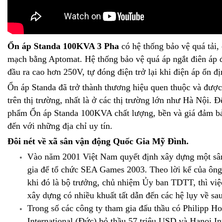
Ổn áp Standa 100KVA 3 Pha
có hệ thống bảo vệ quá tải, 
mạch bằng Aptomat. Hệ thống bảo vệ quá áp ngắt điên áp đ
đầu ra cao hơn 250V, tự đóng điện trở lại khi điện áp ổn đị
Ổn áp Standa đã trở thành thương hiệu quen thuộc và được
trên thị trường, nhất là ở các thị trường lớn như Hà Nội.
phẩm Ổn áp Standa 100KVA chất lượng, bền và giá đảm b
đến với những địa chỉ uy tín.
Đôi nét về xã sân vận động Quốc Gia Mỹ Đình.
Vào năm 2001 Việt Nam quyết định xây dựng một sâ
gia để tổ chức SEA Games 2003. Theo lời kể của ôn
khi đó là bộ trưởng, chủ nhiệm Ủy ban TDTT, thì việ
xây dựng có nhiều khuất tất dẫn đến các hệ lụy về sau
Trong số các công ty tham gia đấu thầu có Philipp 
International (Đức) bỏ thầu 57 triệu USD và Hanoi In