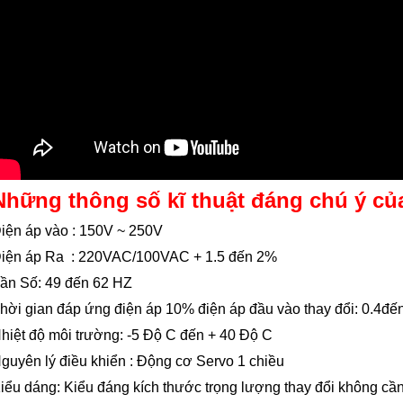
6.690.000₫
12.000.000₫
Những thông số kĩ thuật đáng chú ý c
iện áp vào : 150V ~ 250V
iện áp Ra : 220VAC/100VAC + 1.5 đến 2%
ần Số: 49 đến 62 HZ
hời gian đáp ứng điện áp 10% điện áp đầu vào thay đổi: 0.4đ
hiệt độ môi trường: -5 Độ C đến + 40 Độ C
guyên lý điều khiển : Động cơ Servo 1 chiều
iểu dáng: Kiểu đáng kích thước trọng lượng thay đổi không cầ