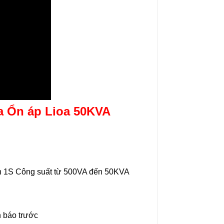
6.320.000₫
5.700.000₫
ủa
Ổn áp Lioa 50KVA
ến 1S Công suất từ 500VA đến 50KVA
n báo trước