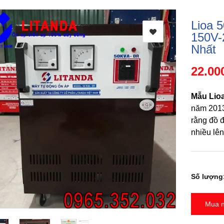
Lioa 
150V-
Nhất
22.00
Mẫu Lio
năm 2013
rằng đồ đ
nhiều lên
Số lượng
Mua 