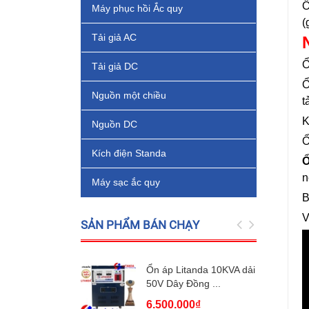
Ổ
Máy phục hồi Ắc quy
(
Tải giả AC
Ổ
Tải giả DC
Ổ
Nguồn một chiều
t
K
Nguồn DC
Ổ
Kích điện Standa
Ổ
n
Máy sạc ắc quy
B
V
SẢN PHẨM BÁN CHẠY
Ổn áp Litanda 10KVA dải
50V Dây Đồng ...
6.500.000₫