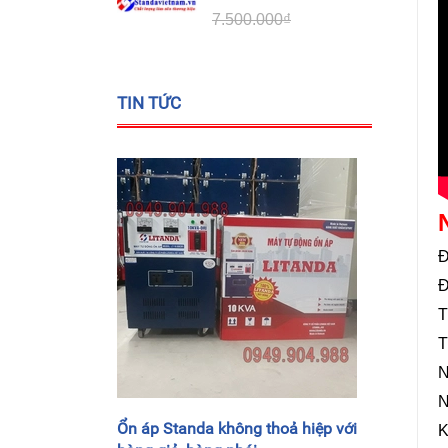
7.500.000₫
TIN TỨC
Đ
Đ
T
T
N
N
Ổn áp Standa không thoả hiệp với
K