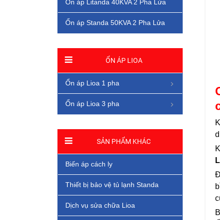
Ổn áp Litanda 40KVA 2 Pha Lửa
Ổn áp Standa 50KVA 2 Pha Lửa
ỔN ÁP LIOA
Ổn áp Lioa 1 pha
Ổn áp Lioa 3 pha
K
d
SẢN PHẨM KHÁC
K
L
Biến áp cách ly
Đ
Thiết bị bảo vệ tủ lạnh Standa
b
c
Dịch vụ sửa chữa Lioa
B