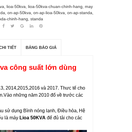
va
,
lioa-50kva
,
lioa-50kva-chuan-chinh-hang
,
may
nda
,
on-ap-50kva
,
on-ap-lioa-50kva
,
on-ap-standa
,
nda-chinh-hang
,
standa
CHI TIẾT
BẢNG BÁO GIÁ
va công suất lớn dùng
13, 2014,2015,2016 và 2017. Thưc tế cho
lên.Vào những năm 2010 đổ về trước các
ầu sử dụng Bình nóng lạnh, Điều hòa, Hệ
ểu là máy
Lioa 50KVA
để đủ tải cho các