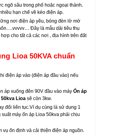
c ngõ sâu trong phố hoặc ngoại thành.
nhiều hạn chế về kéo điện áp.
hững nơi điện áp yêu, bóng đèn lờ mờ
thôn….vvvvv… Đây là mẫu dải tiêu thụ
hợp cho tất cả các nơi , địa hình trên đất
dụng Lioa 50KVA chuẩn
khi điện áp vào (điện áp đầu vào) nếu
iện áp xuống đên 90V đầu vào máy
Ổn áp
 50kva Lioa
sẽ còn 3kw.
y đổi liên tục.Ví dụ cùng là sử dụng 1
 suất máy ổn áp Lioa 50kva phải chịu
 vụ ổn định và cải thiện điện áp nguồn.