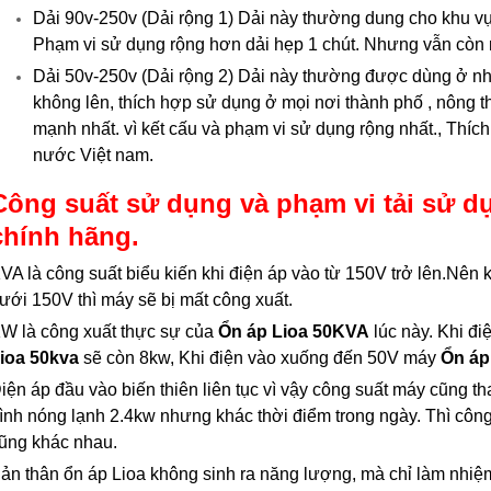
Dải 90v-250v (Dải rộng 1) Dải này thường dung cho khu vự
Phạm vi sử dụng rộng hơn dải hẹp 1 chút. Nhưng vẫn còn 
Dải 50v-250v (Dải rộng 2) Dải này thường được dùng ở n
không lên, thích hợp sử dụng ở mọi nơi thành phố , nông 
mạnh nhất. vì kết cấu và phạm vi sử dụng rộng nhất., Thích 
nước Việt nam.
Công suất sử dụng và phạm vi tải sử 
chính hãng.
VA là công suất biểu kiến khi điện áp vào từ 150V trở lên.Nên 
ưới 150V thì máy sẽ bị mất công xuất.
W là công xuất thực sự của
Ổn áp Lioa 50KVA
lúc này. Khi đ
ioa 50kva
sẽ còn 8kw, Khi điện vào xuống đến 50V máy
Ổn áp
iện áp đầu vào biến thiên liên tục vì vậy công suất máy cũng tha
ình nóng lạnh 2.4kw nhưng khác thời điểm trong ngày. Thì công
ũng khác nhau.
ản thân ổn áp Lioa không sinh ra năng lượng, mà chỉ làm nhiệm