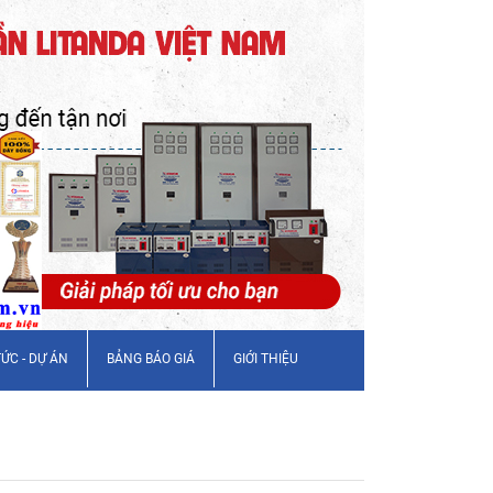
TỨC - DỰ ÁN
BẢNG BÁO GIÁ
GIỚI THIỆU