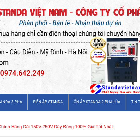
TANDA 3 PHA
BIẾN ÁP STANDA
ỔN ÁP STANDA 2 PHA LỬA
TIN 
Chính Hãng Dải 150V-250V Dây Đồng 100% Giá Tốt Nhất