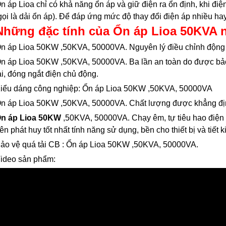
n áp Lioa chỉ có khả năng ổn áp và giữ điện ra ổn định, khi điệ
gọi là dải ổn áp). Để đáp ứng mức độ thay đổi điện áp nhiều hay
Những đặc tính của Ổn áp Lioa 50KVA 
n áp Lioa 50KW ,50KVA, 50000VA. Nguyên lý điều chỉnh động c
n áp Lioa 50KW ,50KVA, 50000VA. Ba lần an toàn do được bảo 
ải, đóng ngắt điện chủ động.
iểu dáng công nghiệp: Ổn áp Lioa 50KW ,50KVA, 50000VA
n áp Lioa 50KW ,50KVA, 50000VA. Chất lượng được khẳng địn
n áp Lioa 50KW
,50KVA, 50000VA. Chạy êm, tự tiêu hao điện th
ên phát huy tốt nhất tính năng sử dụng, bền cho thiết bị và tiết 
ảo vệ quá tải CB : Ổn áp Lioa 50KW ,50KVA, 50000VA.
ideo sản phẩm:
Ổn áp Litanda 10kva dải
Ổn Áp Litanda 15KVA
90v Model 10K...
Dải 90V Thế Hệ Mớ...
5.500.000₫
8.800.000₫