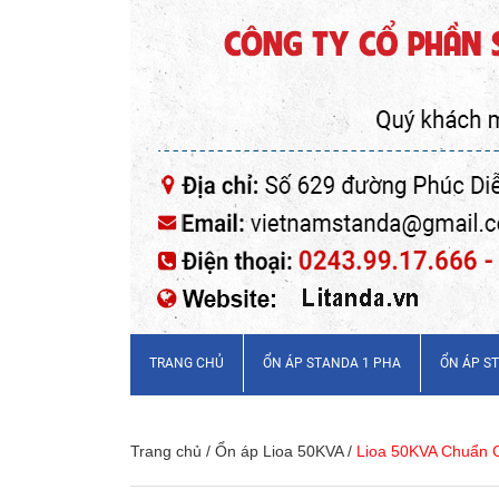
TRANG CHỦ
ỔN ÁP STANDA 1 PHA
ỔN ÁP S
Trang chủ
/
Ổn áp Lioa 50KVA
/
Lioa 50KVA Chuẩn 