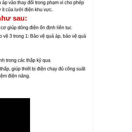
n áp vào thay đổi trong phạm vi cho phép
 ít của lưới điện khu vực.
như sau:
ơ giúp dòng điện ổn định liên tục
vệ 3 trong 1: Bảo vệ quá áp, bảo vệ quá
h trong các thập kỷ qua
ấp, giúp thiết bị điện chạy đủ công suất
kiệm điện năng.
Ổn Áp Litanda 7,5KVA
Ổn Áp Litanda 7,
Dải 50V - 250V D...
Dải 90V DR 1 Pha
4.900.000₫
4.500.000₫