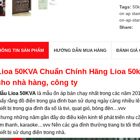
Tags:
50k
on ap sta
on-ap-sta
Share:
HÔNG TIN SẢN PHẨM
HƯỚNG DẪN MUA HÀNG
ĐÁNH GIÁ 
Lioa 50KVA Chuẩn Chính Hãng
Lioa 50k
cho nhà hàng, công ty
ẫu Lioa 50KVA
là mẫu ổn áp bán chạy nhất trong các năm 20
hấy rằng đồ điện trong gia đình bạn sử dụng ngày càng nhiều 
hiết bị trong gia đình đa số là tivi, quạt gió, bóng đèn…vvv
hưng những năm gần đây do điều kiện kinh tế phát triển nhu c
m thanh, karaoke…vvv Nên các gia đình thường trang bị tối thi
hiết bị sử dụng điện trong nhà.