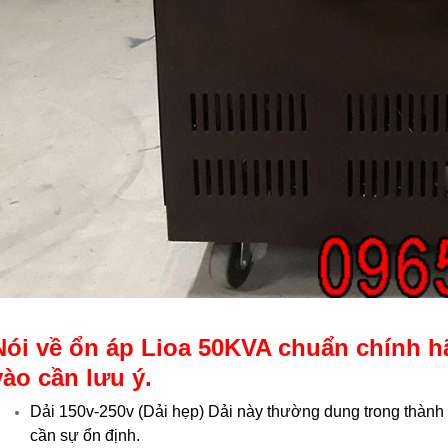
Nói về ổn áp Lioa 50KVA chuẩn chính hã
vào cần lưu ý.
Dải 150v-250v (Dải hẹp) Dải này thường dung trong thành
cần sự ổn định.