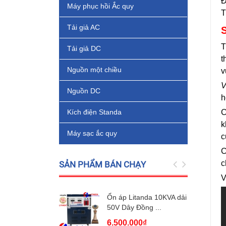
Đ
Máy phục hồi Ắc quy
T
Tải giả AC
T
Tải giả DC
t
Nguồn một chiều
v
V
Nguồn DC
h
Kích điện Standa
C
k
Máy sạc ắc quy
c
C
c
SẢN PHẨM BÁN CHẠY
V
Ổn áp Litanda 10KVA dải
50V Dây Đồng ...
6.500.000₫