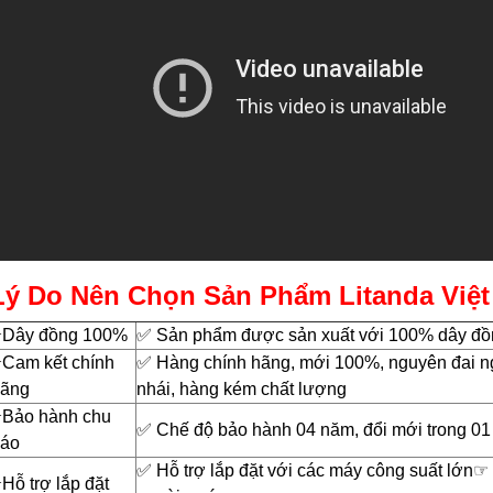
6.690.000₫
12.000.000₫
Lý Do Nên Chọn Sản Phẩm Litanda Việ
️Dây đồng 100%
✅ Sản phẩm được sản xuất với 100% dây đồng
️Cam kết chính
✅ Hàng chính hãng, mới 100%, nguyên đai n
ãng
nhái, hàng kém chất lượng
️Bảo hành chu
✅ Chế độ bảo hành 04 năm, đổi mới trong 01
áo
✅ Hỗ trợ lắp đặt với các máy công suất lớn☞
️Hỗ trợ lắp đặt