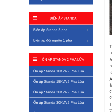
BIẾN ÁP STANDA
Biến áp Standa 3 pha
Biến áp đổi nguồn 1 pha
T
n
ỔN ÁP STANDA 2 PHA LỬA
A
h
Ổn áp Standa 10KVA 2 Pha Lửa
l
A
Ổn áp Standa 15KVA 2 Pha Lửa
á
c
Ổn áp Standa 20KVA 2 Pha Lửa
c
Ổn áp Standa 30KVA 2 Pha Lửa
T
t