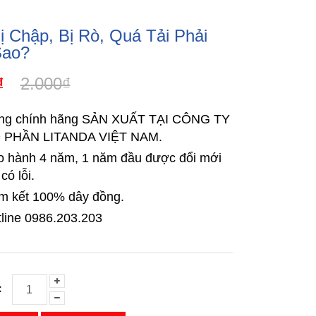
ị Chập, Bị Rò, Quá Tải Phải
Sao?
₫
2.000₫
ng chính hãng SẢN XUẤT TẠI CÔNG TY
 PHẦN LITANDA VIỆT NAM.
o hành 4 năm, 1 năm đầu được đổi mới
 có lỗi.
m kết 100% dây đồng.
line 0986.203.203
: