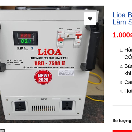
Lioa B
Làm 
1.000
Hà
CỔ
Bả
khi
Ca
Hot
Số lượng