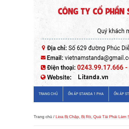
TRANG CHỦ
ỔN ÁP STANDA 1 PHA
ỔN ÁP S
Trang chủ
/
Lioa Bị Chập, Bị Rò, Quá Tải Phải Làm