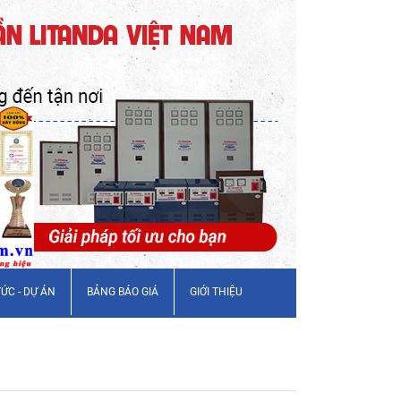
TỨC - DỰ ÁN
BẢNG BÁO GIÁ
GIỚI THIỆU