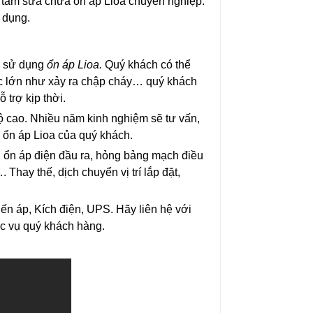
g tâm sửa chữa ổn áp Lioa chuyên nghiệp.
 dụng.
h sử dụng
ổn áp Lioa.
Quý khách có thể
c lớn như xảy ra chập cháy… quý khách
 trợ kịp thời.
độ cao. Nhiều năm kinh nghiệm sẽ tư vấn,
m ổn áp Lioa của quý khách.
g ổn áp điện đầu ra, hỏng bảng mạch điều
Thay thế, dịch chuyển vị trí lắp đặt,
iến áp, Kích điện, UPS. Hãy liên hệ với
c vụ quý khách hàng.
Ổn Áp Litanda 7,5KVA
Ổn Áp Litanda 7,
Dải 50V - 250V D...
Dải 90V DR 1 Pha
4.900.000₫
4.500.000₫