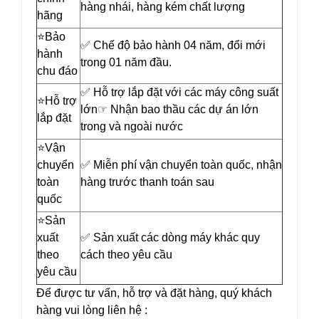
hàng nhái, hàng kém chất lượng
hãng
⭐️Bảo
✅ Chế độ bảo hành 04 năm, đổi mới
hành
trong 01 năm đầu.
chu đáo
✅ Hỗ trợ lắp đặt với các máy công suất
⭐️Hỗ trợ
lớn☞ Nhận bao thầu các dự án lớn
lắp đặt
trong và ngoài nước
⭐️Vận
chuyển
✅ Miễn phí vận chuyển toàn quốc, nhận
toàn
hàng trước thanh toán sau
quốc
⭐️Sản
xuất
✅ Sản xuất các dòng máy khác quy
theo
cách theo yêu cầu
yêu cầu
Để được tư vấn, hỗ trợ và đặt hàng, quý khách
hàng vui lòng liên hệ :