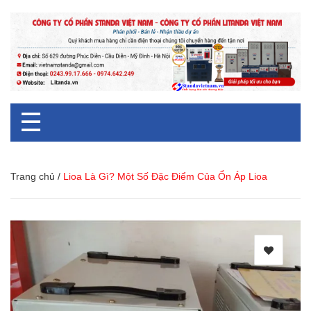
☰
Trang chủ
/
Lioa Là Gì? Một Số Đặc Điểm Của Ổn Áp Lioa