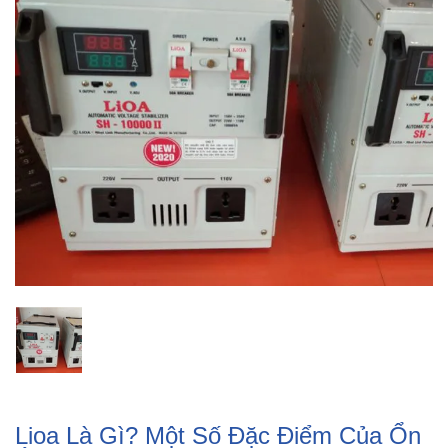
Lioa Là Gì? Một Số Đặc Điểm Của Ổn