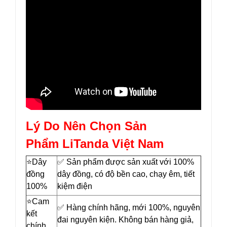
Lý Do Nên Chọn Sản
Phẩm LiTanda Việt Nam
⭐️Dây
✅ Sản phẩm được sản xuất với 100%
đồng
dây đồng, có độ bền cao, chạy êm, tiết
100%
kiệm điện
⭐️Cam
✅ Hàng chính hãng, mới 100%, nguyên
kết
đai nguyên kiện. Không bán hàng giả,
chính