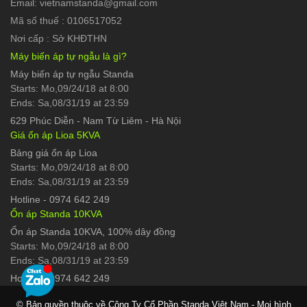
Email: vietnamstanda@gmail.com
Mã số thuế : 0106517052
Nơi cấp : Sở KHĐTHN
Máy biến áp tự ngẫu là gì?
Máy biến áp tự ngẫu Standa
Starts: Mo,09/24/18 at 8:00
Ends: Sa,08/31/19 at 23:59
629 Phúc Diễn
-
Nam Từ Liêm - Hà Nội
Giá ổn áp Lioa 5KVA
Bảng giá ổn áp Lioa
Starts: Mo,09/24/18 at 8:00
Ends: Sa,08/31/19 at 23:59
Hotline
-
0974 642 249
Ổn áp Standa 10KVA
Ổn áp Standa 10KVA, 100% dây đồng
Starts: Mo,09/24/18 at 8:00
Ends: Sa,08/31/19 at 23:59
Hotline
-
0974 642 249
© Bản quyền thuộc về Công Ty Cổ Phần Standa Việt Nam - Mọi hình