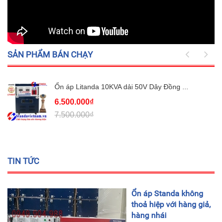
SẢN PHẨM BÁN CHẠY
Ổn áp Litanda 10KVA dải 50V Dây Đồng ...
6.500.000₫
7.500.000₫
TIN TỨC
Ổn áp Standa không
thoả hiệp với hàng giả,
hàng nhái