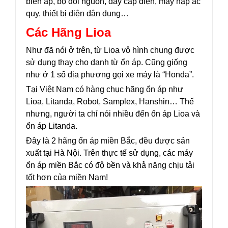
biến áp, bộ đổi nguồn, dây cáp điện, máy nạp ắc
quy, thiết bị điện dân dụng…
Các Hãng Lioa
Như đã nói ở trên, từ Lioa vô hình chung được
sử dụng thay cho danh từ ổn áp. Cũng giống
như ở 1 số địa phương gọi xe máy là “Honda”.
Tại Việt Nam có hàng chục hãng ổn áp như
Lioa, Litanda, Robot, Samplex, Hanshin… Thế
nhưng, người ta chỉ nói nhiều đến ổn áp Lioa và
ổn áp Litanda.
Đây là 2 hãng ổn áp miền Bắc, đều được sản
xuất tại Hà Nội. Trên thực tế sử dụng, các máy
ổn áp miền Bắc có độ bền và khả năng chịu tải
tốt hơn của miền Nam!