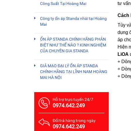
tư vấn
Công Suất Tại Hoàng Mai
Cách 
Công ty ổn áp Standa nhái tại Hoàng
Mai
Tùy và
dụng ổ
ỔN ÁP STANDA CHÍNH HÃNG PHÂN
áp ch
BIỆT NHƯ THẾ NÀO ? KINH NGHIỆM
Hiện 
CỦA CHUYÊN GIA STANDA
LiOA
+ Dòn
GIẢ MẠO ĐẠI LÝ ỔN ÁP STANDA
+ Dòng
CHÍNH HÃNG TẠI LĨNH NAM HOÀNG
+ Dòn
MAI HÀ NỘI
Hỗ trợ trực tuyến 24/7
0974.642.249
Đổi trả hàng trong ngày
0974.642.249