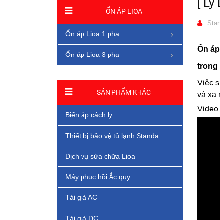
[ Lý
ỔN ÁP LIOA
Stan
Ổn áp Lioa 1 pha
Ổn áp
Ổn áp Lioa 3 pha
trong 
Việc s
SẢN PHẨM KHÁC
và xa 
Video 
Biến áp cách ly
Thiết bị bảo vệ tủ lạnh Standa
Dịch vụ sửa chữa Lioa
Máy phục hồi Ắc quy
Tải giả AC
Tải giả DC