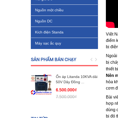
Nguồn một chiều
Nguồn DC
Kích điện Standa
Việt N
điểm k
Máy sạc ắc quy
bị điệ
Ngoài 
SẢN PHẨM BÁN CHẠY
bị chá
thiết b
Nên m
Ổn áp Litanda 10KVA dải
hòa kh
50V Dây Đồng ...
cơm đi
6.500.000₫
7.500.000₫
Bài vi
hợp nh
dùng c
bị đó t