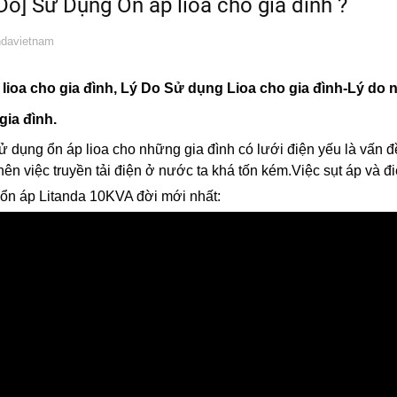
 Do] Sử Dụng Ổn áp lioa cho gia đình ?
davietnam
 lioa cho gia đình, Lý Do Sử dụng Lioa cho gia đình-
Lý do n
gia đình.
ử dụng ổn áp lioa cho những gia đình có lưới điện yếu là vấn đề
nên việc truyền tải điện ở nước ta khá tốn kém.Việc sụt áp và đ
ổn áp Litanda 10KVA đời mới nhất: