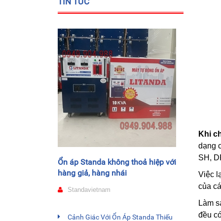
TIN TỨC
Khi c
dạng 
SH, DR
Ổn áp Standa không thoả hiệp với
hàng giả, hàng nhái
Việc l
của cá
Standavietnam
Làm sa
đều có
Cảnh Giác Với Ổn Áp Standa Thiếu