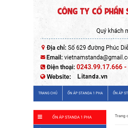
TRANG CHỦ
ỔN ÁP STANDA 1 PHA
ỔN ÁP S
Trang 
ỔN ÁP STANDA 1 PHA