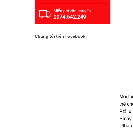
Miễn phí vận chuyển
0974.642.249
Chúng tôi trên Facebook
Mỗi th
thể ch
Ptải x
Pmáy = -
Uthấp