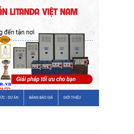
TỨC - DỰ ÁN
BẢNG BÁO GIÁ
GIỚI THIỆU