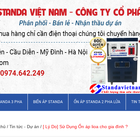
TANDA 3 PHA
BIẾN ÁP STANDA
ỔN ÁP STANDA 2 PHA LỬA
TIN 
chủ
/
Tin tức - Dự án
/
[ Lý Do] Sử Dụng Ổn áp lioa cho gia đình ?