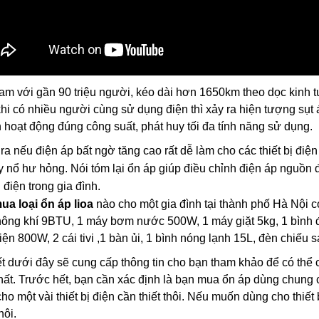
am với gần 90 triệu người, kéo dài hơn 1650km theo dọc kinh 
hi có nhiều người cùng sử dụng điện thì xảy ra hiện tượng sụt á
n hoạt động đúng công suất, phát huy tối đa tính năng sử dụng.
ra nếu điện áp bất ngờ tăng cao rất dễ làm cho các thiết bị điệ
y nổ hư hỏng. Nói tóm lại ổn áp giúp điều chỉnh điện áp nguồn 
ị điện trong gia đình.
ua loại ổn áp lioa
nào cho một gia đình tại thành phố Hà Nội có 
Ổn áp Litanda 10kva dải
Ổn Áp Litanda 15KVA
ông khí 9BTU, 1 máy bơm nước 500W, 1 máy giặt 5kg, 1 bình đu
90v Model 10K...
Dải 90V Thế Hệ Mớ...
ện 800W, 2 cái tivi ,1 bàn ủi, 1 bình nóng lạnh 15L, đèn chiếu s
5.500.000₫
8.800.000₫
6.690.000₫
12.000.000₫
ết dưới đây sẽ cung cấp thông tin cho bạn tham khảo để có thể 
ất. Trước hết, bạn cần xác định là bạn mua ổn áp dùng chung cho
ho một vài thiết bị điện cần thiết thôi. Nếu muốn dùng cho thiết 
hôi.