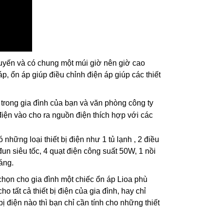
tuyến và có chung một múi giờ nên giờ cao
p, ổn áp giúp điều chỉnh điện áp giúp các thiết
n trong gia đình của bạn và văn phòng công ty
điện vào cho ra nguồn điện thích hợp với các
những loại thiết bị điện như 1 tủ lạnh , 2 điều
Ổn Áp Litanda 7,5KVA
Ổn Áp Litanda 7,
n siêu tốc, 4 quạt điện công suất 50W, 1 nồi
Dải 50V - 250V D...
Dải 90V DR 1 Pha
áng.
4.900.000₫
4.500.000₫
6.320.000₫
5.700.000₫
chọn cho gia đình một chiếc ổn áp Lioa phù
 tất cả thiết bị điện của gia đình, hay chỉ
bị điện nào thì bạn chỉ cần tính cho những thiết