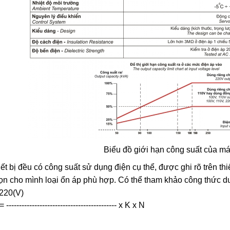
Biểu đồ giới hạn công suất của má
iết bị đều có công suất sử dụng điện cụ thể, được ghi rõ trên thi
ọn cho mình loại ổn áp phù hợp. Có thể tham khảo công thức d
 220(V)
------------------------------------------ x K x N