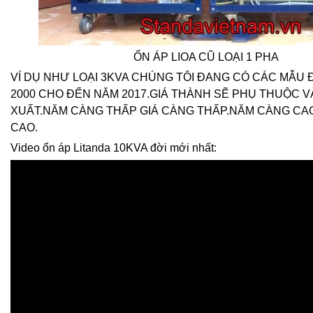
ỔN ÁP LIOA CŨ LOẠI 1 PHA
VÍ DỤ NHƯ LOẠI 3KVA CHÚNG TÔI ĐANG CÓ CÁC MẪU 
2000 CHO ĐẾN NĂM 2017.GIÁ THÀNH SẼ PHỤ THUỘC V
XUẤT.NĂM CÀNG THẤP GIÁ CÀNG THẤP.NĂM CÀNG CA
CAO.
Video ổn áp Litanda 10KVA đời mới nhất: