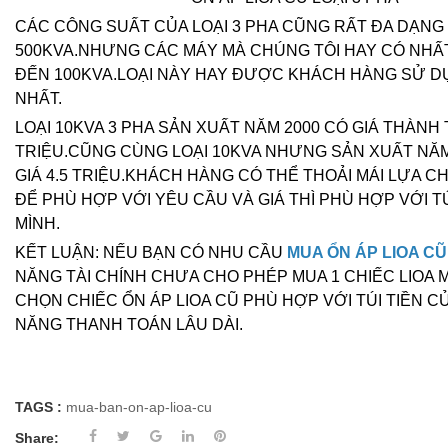
CÁC CÔNG SUẤT CỦA LOẠI 3 PHA CŨNG RẤT ĐA DẠNG
500KVA.NHƯNG CÁC MÁY MÀ CHÚNG TÔI HAY CÓ NHẤT
ĐẾN 100KVA.LOẠI NÀY HAY ĐƯỢC KHÁCH HÀNG SỬ D
NHẤT.
LOẠI 10KVA 3 PHA SẢN XUẤT NĂM 2000 CÓ GIÁ THÀNH 
TRIỆU.CŨNG CÙNG LOẠI 10KVA NHƯNG SẢN XUẤT NĂM 
GIÁ 4.5 TRIỆU.KHÁCH HÀNG CÓ THỂ THOẢI MÁI LỰA C
ĐỂ PHÙ HỢP VỚI YÊU CẦU VÀ GIÁ THÌ PHÙ HỢP VỚI TÚ
MÌNH.
KẾT LUẬN: NẾU BẠN CÓ NHU CẦU
MUA ỔN ÁP LIOA CŨ
NĂNG TÀI CHÍNH CHƯA CHO PHÉP MUA 1 CHIẾC LIOA M
CHỌN CHIẾC ỔN ÁP LIOA CŨ PHÙ HỢP VỚI TÚI TIỀN C
NĂNG THANH TOÁN LÂU DÀI.
TAGS :
mua-ban-on-ap-lioa-cu
Share: