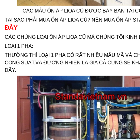
CÁC MẪU ỔN ÁP LIOA CŨ ĐƯỢC BÀY BÁN TẠI 
TẠI SAO PHẢI MUA ỔN ÁP LIOA CŨ? NÊN MUA ỔN ÁP S
ĐÂY
CÁC CHỦNG LOẠI ỔN ÁP LIOA CŨ MÀ CHÚNG TÔI KINH
LOẠI 1 PHA:
THƯỜNG THÌ LOẠI 1 PHA CÓ RẤT NHIỀU MẪU MÃ VÀ C
CÔNG SUẤT.VÀ ĐƯƠNG NHIÊN LÀ GIÁ CẢ CŨNG SẼ K
ĐẤY.