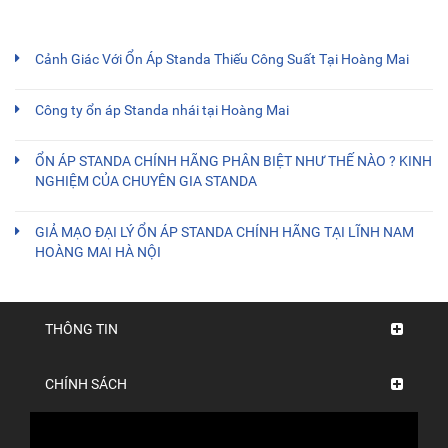
Cảnh Giác Với Ổn Áp Standa Thiếu Công Suất Tại Hoàng Mai
Công ty ổn áp Standa nhái tại Hoàng Mai
ỔN ÁP STANDA CHÍNH HÃNG PHÂN BIỆT NHƯ THẾ NÀO ? KINH
NGHIỆM CỦA CHUYÊN GIA STANDA
GIẢ MẠO ĐẠI LÝ ỔN ÁP STANDA CHÍNH HÃNG TẠI LĨNH NAM
HOÀNG MAI HÀ NỘI
THÔNG TIN
CHÍNH SÁCH