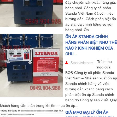
đây chuyên sản xuất hàng giả,
hàng nhái. Công ty cổ phần
Standa Việt Nam đã có nhiều
hướng dẫn. Cách phân biệt ổn
áp standa chính hãng so với
hàng nhái. Ổn...
ỔN ÁP STANDA CHÍNH
HÃNG PHÂN BIỆT NHƯ THẾ
NÀO ? KINH NGHIỆM CỦA
CHU...
Trích thư
Standavietnam
ngỏ của
BGĐ Công ty cổ phần Standa
Việt Nam – Nhà sản xuất ổn áp
Standa chính hãng về việc
hướng dẫn khách hàng cách
phân biệt ổn áp Standa chính
hãng do Công ty sản xuất. Quý
khách hàng cần thận trọng khi tìm mua ổn áp...
GIẢ MẠO ĐẠI LÝ ỔN ÁP