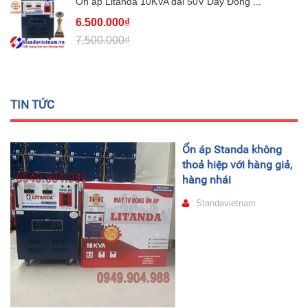
Ổn áp Litanda 10KVA dải 50V Dây Đồng ...
6.500.000₫
7.500.000₫
TIN TỨC
Ổn áp Standa không
thoả hiệp với hàng giả,
hàng nhái
Standavietnam