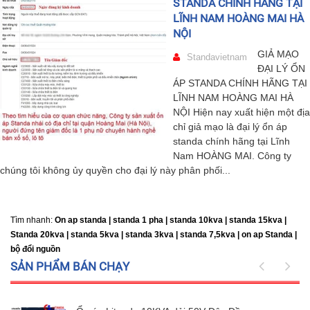
STANDA CHÍNH HÃNG TẠI
LĨNH NAM HOÀNG MAI HÀ
NỘI
GIẢ MẠO
Standavietnam
ĐẠI LÝ ỔN
ÁP STANDA CHÍNH HÃNG TẠI
LĨNH NAM HOÀNG MAI HÀ
NỘI Hiện nay xuất hiện một địa
chỉ giả mạo là đại lý ổn áp
standa chính hãng tại Lĩnh
Nam HOÀNG MAI. Công ty
chúng tôi không ủy quyền cho đại lý này phân phối...
Tìm nhanh:
On ap standa | standa 1 pha | standa 10kva | standa 15kva |
Standa 20kva |
standa 5kva | standa 3kva | standa 7,5kva | on ap Standa |
bộ đổi nguồn
SẢN PHẨM BÁN CHẠY