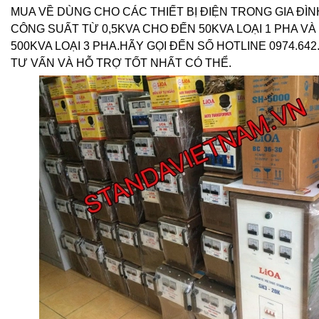
MUA VỀ DÙNG CHO CÁC THIẾT BỊ ĐIỆN TRONG GIA ĐÌN
CÔNG SUẤT TỪ 0,5KVA CHO ĐẾN 50KVA LOẠI 1 PHA VÀ
500KVA LOẠI 3 PHA.HÃY GỌI ĐẾN SỐ HOTLINE 0974.64
TƯ VẤN VÀ HỖ TRỢ TỐT NHẤT CÓ THỂ.