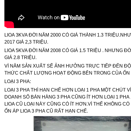
LIOA 3KVA ĐỜI NĂM 2000 CÓ GIÁ THÀNH 1.3 TRIỆU.NH
2017 GIÁ 2,3 TRIỆU.
LIOA 5KVA ĐỜI NĂM 2008 CÓ GIÁ 1.5 TRIỆU . NHƯNG Đ
GIÁ 2.8 TRIỆU.
VÌ NĂM SẢN XUẤT SẼ ẢNH HƯỞNG TRỰC TIẾP ĐẾN ĐỘ
THỨC CHẤT LƯỢNG HOẠT ĐỘNG BÊN TRONG CỦA ỔN 
LOẠI 3 PHA:
LOẠI 3 PHA THÌ HẠN CHẾ HƠN LOẠI 1 PHA MỘT CHÚT 
DOANH SỐ BÁN HÀNG 3 PHA CŨNG ÍT HƠN LOẠI 1 PHA .
LIOA CŨ LOẠI NÀY CŨNG CÓ ÍT HƠN.VÌ THẾ KHÔNG CÓ
ỔN ÁP LIOA 3 PHA CŨ RẤT HẠN CHẾ.