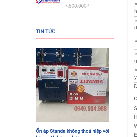
⭐
7.500.000₫
h
⭐
đ
TIN TỨC
⭐
⭐
q
⭐
y
Đ
C
S
H
W
Ổn áp Standa không thoả hiệp với
E