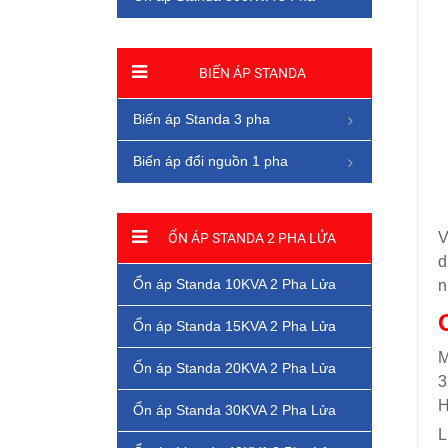
BIẾN ÁP STANDA
Biến áp Standa 3 pha
Biến áp đổi nguồn 1 pha
V
ỔN ÁP STANDA 2 PHA LỬA
d
Ổn áp Standa 10KVA 2 Pha Lửa
n
Ổn áp Standa 15KVA 2 Pha Lửa
M
Ổn áp Standa 20KVA 2 Pha Lửa
3
H
Ổn áp Standa 30KVA 2 Pha Lửa
L