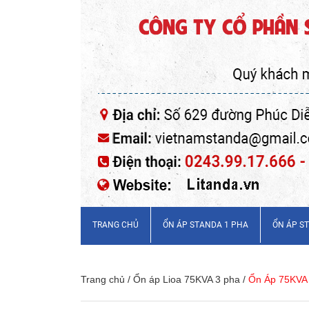
TRANG CHỦ
ỔN ÁP STANDA 1 PHA
ỔN ÁP S
Trang chủ
/
Ổn áp Lioa 75KVA 3 pha
/
Ổn Áp 75KVA 