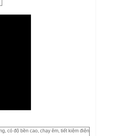
Ổn Áp Litanda 7,5KVA
Ổn Áp Litanda 7,
Dải 50V - 250V D...
Dải 90V DR 1 Pha
, có độ bền cao, chạy êm, tiết kiệm điện
4.900.000₫
4.500.000₫