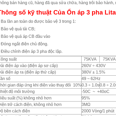
hông bán hàng cũ, hàng đã qua sửa chữa, hàng trôi bảo hành, m
Thông số kỹ thuật Của Ổn áp 3 pha Lit
 Ba lần an toàn do được bảo vệ 3 trong 1:
 Bảo vệ quá tải CB;
 Bảo vệ quá áp CB đầu vào
 Đóng ngắt điện chủ động.
 Điều chỉnh điện áp 3 pha độc lập.
ông suất
75KVA
75KVA
ải điện áp vào (điện áp sơ cấp)
260V ÷ 430V
ải điện áp ra (điện áp thứ cấp)
380V ± 1.5%
ần số
49 ~ 62Hz
hời gian đáp ứng khi điện vào thay đổi 10%
0.3 ÷ 1.0s
0.8 ÷ 2.0
hiệt độ môi trường
-50C ~ +40oC
iệu suất (%) không nhỏ hơn
95%
iện trở cách điện, không nhỏ hơn
3MΩ
ộ bền cách điện
2000 Vòng/1 phút