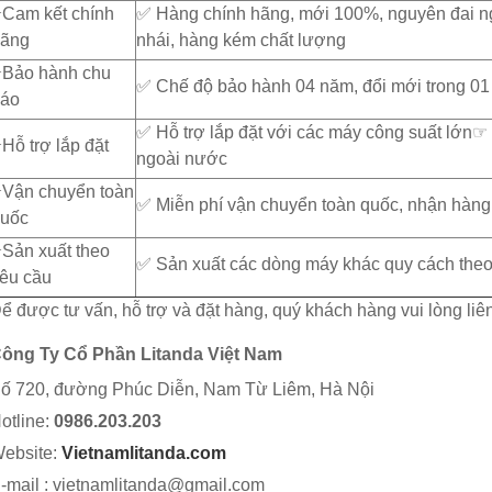
️Cam kết chính
✅ Hàng chính hãng, mới 100%, nguyên đai n
6.690.000₫
12.000.000₫
ãng
nhái, hàng kém chất lượng
️Bảo hành chu
✅ Chế độ bảo hành 04 năm, đổi mới trong 01
áo
✅ Hỗ trợ lắp đặt với các máy công suất lớn☞
️Hỗ trợ lắp đặt
ngoài nước
️Vận chuyển toàn
✅ Miễn phí vận chuyển toàn quốc, nhận hàng
uốc
️Sản xuất theo
✅ Sản xuất các dòng máy khác quy cách theo
êu cầu
ể được tư vấn, hỗ trợ và đặt hàng, quý khách hàng vui lòng liên
ông Ty Cổ Phần Litanda Việt Nam
ố 720, đường Phúc Diễn, Nam Từ Liêm, Hà Nội
otline:
0986.203.203
ebsite:
Vietnamlitanda.com
-mail : vietnamlitanda@gmail.com