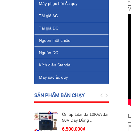
Đ
Máy phục hồi Ắc quy
V
Tải giả AC
Tải giả DC
Nguồn một chiều
Nguồn DC
Kích điện Standa
Máy sạc ắc quy
SẢN PHẨM BÁN CHẠY
Ổn áp Litanda 10KVA dải
L
50V Dây Đồng ...
⭐
6.500.000₫