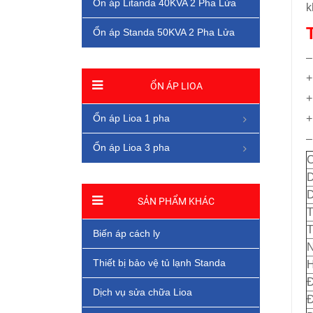
Ổn áp Litanda 40KVA 2 Pha Lửa
k
Ổn áp Standa 50KVA 2 Pha Lửa
–
+
ỔN ÁP LIOA
+
Ổn áp Lioa 1 pha
+
–
Ổn áp Lioa 3 pha
C
D
D
SẢN PHẨM KHÁC
T
T
Biến áp cách ly
N
Thiết bị bảo vệ tủ lạnh Standa
H
Đ
Dịch vụ sửa chữa Lioa
Đ