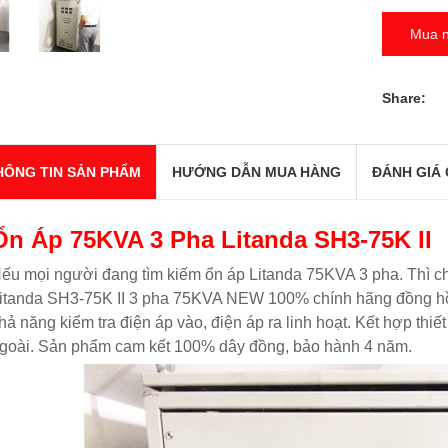
Mua 
Share:
HÔNG TIN SẢN PHẨM
HƯỚNG DẪN MUA HÀNG
ĐÁNH GIÁ 
Ổn Áp 75KVA 3 Pha Litanda SH3-75K II
ếu mọi người đang tìm kiếm ổn áp Litanda 75KVA 3 pha. Thì ch
itanda SH3-75K II 3 pha 75KVA NEW 100% chính hãng đồng hồ
hả năng kiểm tra điện áp vào, điện áp ra linh hoạt. Kết hợp thiết
goài. Sản phẩm cam kết 100% dây đồng, bảo hành 4 năm.