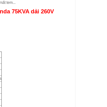
ất tem...
anda 75KVA dải 260V
s