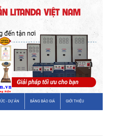
TỨC - DỰ ÁN
BẢNG BÁO GIÁ
GIỚI THIỆU