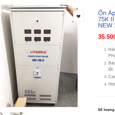
Ổn Áp
75K I
NEW 
35.50
Hàn
PH
Bảo
lỗi.
Cam
Hot
Số lượng