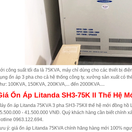
ới công suất tối đa là 75KVA, máy chỉ dùng cho các thiết bị đi
ụng ổn áp 3 pha cho cả hệ thống công ty, xưởng sản xuất có t
hư: 100KVA, 150KVA, 200KVA,... đến 2000KVA....
Giá Ổn Áp Litanda SH3-75K II Thế Hệ M
áy ổn áp Litanda 75KVA 3 pha SH3-75KII thế hệ mới đồng hồ 
5.500.000 - 41.500.000 VNĐ. Quý khách hàng cần biết chính xác 
otline 0963.122.694.
ưu ý: giá ổn áp Litanda 75KVA chính hãng hàng mới 100% nguy