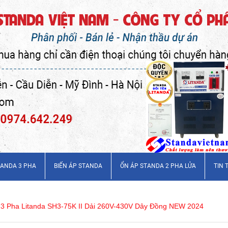
TANDA 3 PHA
BIẾN ÁP STANDA
ỔN ÁP STANDA 2 PHA LỬA
TIN 
3 Pha Litanda SH3-75K II Dải 260V-430V Dây Đồng NEW 2024