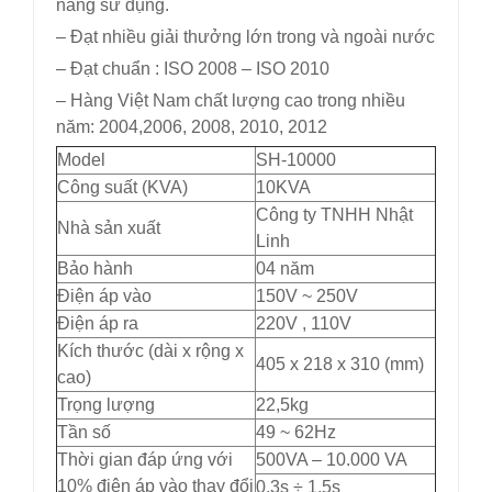
năng sử dụng.
– Đạt nhiều giải thưởng lớn trong và ngoài nước
– Đạt chuẩn : ISO 2008 – ISO 2010
– Hàng Việt Nam chất lượng cao trong nhiều
năm: 2004,2006, 2008, 2010, 2012
Model
SH-10000
Công suất (KVA)
10KVA
Công ty TNHH Nhật
Nhà sản xuất
Linh
Bảo hành
04 năm
Điện áp vào
150V ~ 250V
Điện áp ra
220V , 110V
Kích thước (dài x rộng x
405 x 218 x 310 (mm)
cao)
Trọng lượng
22,5kg
Tần số
49 ~ 62Hz
Thời gian đáp ứng với
500VA – 10.000 VA
10% điện áp vào thay đổi
0,3s ÷ 1,5s