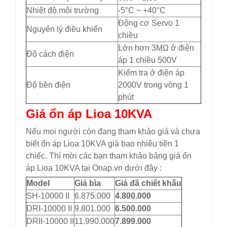
Nhiệt độ môi trường
-5°C ~ +40°C
Động cơ Servo 1
Nguyên lý điều khiển
chiều
Lớn hơn 3MΩ ở điện
Độ cách điện
áp 1 chiều 500V
Kiểm tra ở điện áp
Độ bền điện
2000V trong vòng 1
phút
Giá ổn áp Lioa 10KVA
Nếu mọi người còn đang tham khảo giá và chưa
biết ổn áp Lioa 10KVA giá bao nhiêu tiền 1
chiếc. Thì mời các bạn tham khảo bảng giá ổn
áp Lioa 10KVA tại Onap.vn dưới đây :
Model
Giá bìa
Giá đã chiết khấu
SH-10000 II
6.875.000
4.800.000
DRI-10000 II
9.801.000
6.500.000
DRII-10000 II
11.990.000
7.899.000