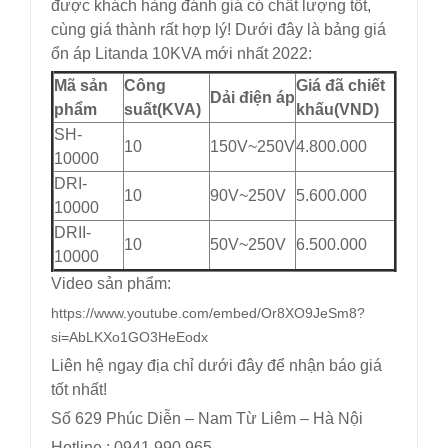
được khách hàng đánh giá có chất lượng tốt,
cùng giá thành rất hợp lý! Dưới đây là bảng giá
ổn áp Litanda 10KVA mới nhất 2022:
Mã sản
Công
Giá đã chiết
Dải điện áp
phẩm
suất(KVA)
khấu(VND)
SH-
10
150V~250V
4.800.000
10000
DRI-
10
90V~250V
5.600.000
10000
DRII-
10
50V~250V
6.500.000
10000
Video sản phẩm:
https://www.youtube.com/embed/Or8XO9JeSm8?
si=AbLKXo1GO3HeEodx
Liên hệ ngay địa chỉ dưới đây để nhận báo giá
tốt nhất!
Số 629 Phúc Diễn – Nam Từ Liêm – Hà Nội
Hotline : 0941.990.965