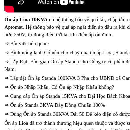
Ổn áp Lioa 10KVA
có hệ thống bảo vệ quá tải, chập tải,
Aptomat. Hệ thống bảo vệ quá áp ngắt điên áp đầu ra khi đ
hơn 250V, tự đóng điện trở lại khi điện áp ổn định.
⇒ Bài viết liên quan:
⇒
Bình nóng lạnh Có nên cho chạy qua ổn áp Lioa, Stand
⇒
Lắp Đặt, Bàn giao Ổn áp Standa cho Công ty cổ phần đư
Nam.
⇒
Lắp đặt Ổn áp Standa 100KVA 3 Pha cho UBND xã Ca
⇒
Ổn áp Nhập Khẩu, Có Ổn áp Nhập Khẩu không?
⇒
Cung cấp Ổn áp Standa 15KVA cho Đại Học Bách Khoa
⇒
Ổn áp Standa 3KVA Dây Đồng Chuẩn 100%
⇒
Dùng Ổn áp Standa 30KVA Dải 50 Để kéo điện có đượ
Ổn áp Lioa đã trở thành thương hiệu quen thuộc và được s