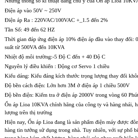
Những thông số kĩ thuật đáng chú ý của Ổn áp Lioa 10KV
Điện áp vào 50V ~ 250V
Điện áp Ra : 220VAC/100VAC +_1.5 đến 2%
Tần Số: 49 đến 62 HZ
Thời gian đáp ứng điện áp 10% điện áp đầu vào thay đổi:
suất từ 500VA đến 10KVA
Nhiệt độ môi trường:-5 Độ C đến + 40 Độ C
Nguyên lý điều khiển : Động cơ Servo 1 chiều
Kiểu dáng: Kiểu đáng kích thước trọng lượng thay đổi khô
Độ bền cách điện: Lớn hơn 3M ở điện áp 1 chiều 500V
Độ bền điện: Kiểm tra ở điện áp 2000V trong vòng 60 Ph
Ổn áp Lioa 10KVA chính hãng của công ty và hàng nhái, 
lượng trên thị trường
Hiện nay, Ổn áp Lioa đang là sản phẩm điện máy được đô
hàng tin tưởng sử dụng trong nhà. Tuy nhiên, với sự phổ biến
trạng hàng kém chất lượng, hàng nhái của nhau xuất hiện lan