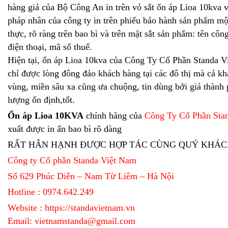
hàng giả của Bộ Công An in trên vỏ sắt ổn áp Lioa 10kva 
pháp nhân của công ty in trên phiếu bảo hành sản phẩm mộ
thực, rõ ràng trên bao bì và trên mặt sắt sản phẩm: tên công 
điện thoại, mã số thuế.
Hiện tại, ổn áp Lioa 10kva của Công Ty Cổ Phần Standa 
chỉ được lòng đông đảo khách hàng tại các đô thị mà cả kh
vùng, miền sâu xa cũng ưa chuộng, tin dùng bởi giá thành 
lượng ổn định,tốt.
Ổn áp Lioa 10KVA
chính hãng của
Công Ty Cổ Phần Sta
xuất được in ấn bao bì rõ dàng
RẤT HÂN HẠNH ĐƯỢC HỢP TÁC CÙNG QUÝ KHÁC
Công ty Cổ phần Standa Việt Nam
Số 629 Phúc Diễn – Nam Từ Liêm – Hà Nội
Hotline : 0974.642.249
Website :
https://standavietnam.vn
Email: vietnamstanda@gmail.com