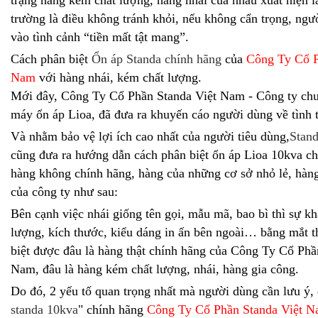
trường là điều không tránh khỏi, nếu không cẩn trọng, ngườ
vào tình cảnh “tiền mất tật mang”.
Cách phân biệt
Ổn áp Standa chính hãng
của
Công Ty Cổ P
Nam
với hàng nhái, kém chất lượng.
Mới đây, Công Ty Cổ Phần Standa Việt Nam - Công ty chu
máy ổn áp Lioa, đã đưa ra khuyến cáo người dùng về tình t
Và nhằm bảo vệ lợi ích cao nhất của người tiêu dùng,
Stan
cũng đưa ra hướng dẫn cách phân biệt ổn áp Lioa 10kva chi
hàng không chính hãng, hàng của những cơ sở nhỏ lẻ, hàn
của công ty như sau:
Bên cạnh việc nhái giống tên gọi, mẫu mã, bao bì thì sự kh
lượng, kích thước, kiểu dáng in ấn bên ngoài… bằng mắt 
biệt được đâu là hàng thật chính hãng của Công Ty Cổ Phầ
Nam, đâu là hàng kém chất lượng, nhái, hàng gia công.
Do đó, 2 yếu tố quan trọng nhất mà người dùng cần lưu ý, 
standa 10kva
" chính hãng
Công Ty Cổ Phần Standa Việt 