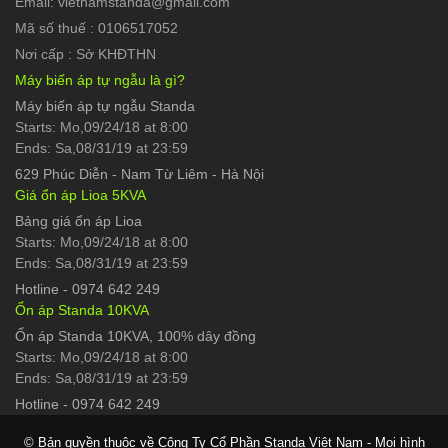
Email: vietnamstanda@gmail.com
Mã số thuế : 0106517052
Nơi cấp : Sở KHĐTHN
Máy biến áp tự ngẫu là gì?
Máy biến áp tự ngẫu Standa
Starts: Mo,09/24/18 at 8:00
Ends: Sa,08/31/19 at 23:59
629 Phúc Diễn
-
Nam Từ Liêm - Hà Nội
Giá ổn áp Lioa 5KVA
Bảng giá ổn áp Lioa
Starts: Mo,09/24/18 at 8:00
Ends: Sa,08/31/19 at 23:59
Hotline
-
0974 642 249
Ổn áp Standa 10KVA
Ổn áp Standa 10KVA, 100% dây đồng
Starts: Mo,09/24/18 at 8:00
Ends: Sa,08/31/19 at 23:59
Hotline
-
0974 642 249
© Bản quyền thuộc về Công Ty Cổ Phần Standa Việt Nam - Mọi hình