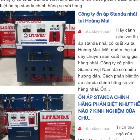
biệt ổn áp standa chính hãng so với hàng...
Công ty ổn áp Standa nhái
tại Hoàng Mai
Hãy cảnh
Standavietnam
giác với ổn
áp standa nhái có xuất xứ tại
Hoàng Mai. Một nhóm thợ tại
đây chuyên sản xuất hàng giả,
hàng nhái. Công ty cổ phần
Standa Việt Nam đã có nhiều
hướng dẫn. Cách phân biệt ổn
áp standa chính hãng so với
hàng nhái. Ổn...
ỔN ÁP STANDA CHÍNH
HÃNG PHÂN BIỆT NHƯ THẾ
NÀO ? KINH NGHIỆM CỦA
CHU...
Trích thư
Standavietnam
ngỏ của