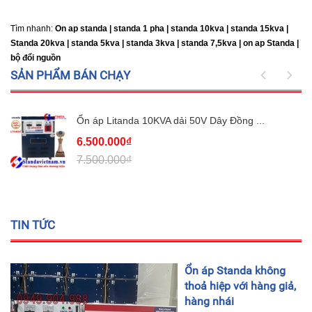
Tìm nhanh:
On ap standa | standa 1 pha | standa 10kva | standa 15kva |
Standa 20kva |
standa 5kva | standa 3kva | standa 7,5kva | on ap Standa |
bộ đổi nguồn
SẢN PHẨM BÁN CHẠY
Ổn áp Litanda 10KVA dải 50V Dây Đồng ...
6.500.000₫
7.500.000₫
TIN TỨC
Ổn áp Standa không
thoả hiệp với hàng giả,
hàng nhái