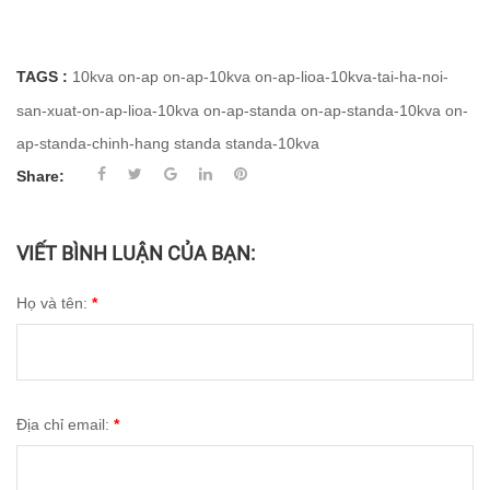
TAGS :
10kva
on-ap
on-ap-10kva
on-ap-lioa-10kva-tai-ha-noi-
san-xuat-on-ap-lioa-10kva
on-ap-standa
on-ap-standa-10kva
on-
ap-standa-chinh-hang
standa
standa-10kva
Share:
VIẾT BÌNH LUẬN CỦA BẠN:
Họ và tên:
*
Địa chỉ email:
*