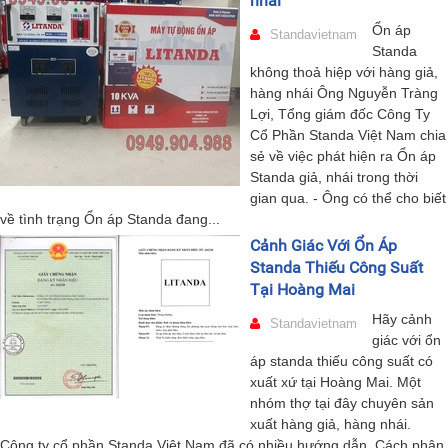
nhái
Ổn áp
Standavietnam
Standa
không thoả hiệp với hàng giả,
hàng nhái Ông Nguyễn Tràng
Lợi, Tổng giám đốc Công Ty
Cổ Phần Standa Việt Nam chia
sẻ về việc phát hiện ra Ổn áp
Standa giả, nhái trong thời
gian qua. - Ông có thể cho biết
về tình trạng Ổn áp Standa đang...
Cảnh Giác Với Ổn Áp
Standa Thiếu Công Suất
Tại Hoàng Mai
Hãy cảnh
Standavietnam
giác với ổn
áp standa thiếu công suất có
xuất xứ tại Hoàng Mai. Một
nhóm thợ tại đây chuyên sản
xuất hàng giả, hàng nhái.
Công ty cổ phần Standa Việt Nam đã có nhiều hướng dẫn. Cách phân