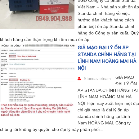
BGĐ Công ty cổ phần Standa
Việt Nam – Nhà sản xuất ổn áp
Standa chính hãng về việc
hướng dẫn khách hàng cách
phân biệt ổn áp Standa chính
hãng do Công ty sản xuất. Quý
khách hàng cần thận trọng khi tìm mua ổn áp...
GIẢ MẠO ĐẠI LÝ ỔN ÁP
STANDA CHÍNH HÃNG TẠI
LĨNH NAM HOÀNG MAI HÀ
NỘI
GIẢ MẠO
Standavietnam
ĐẠI LÝ ỔN
ÁP STANDA CHÍNH HÃNG TẠI
LĨNH NAM HOÀNG MAI HÀ
NỘI Hiện nay xuất hiện một địa
chỉ giả mạo là đại lý ổn áp
standa chính hãng tại Lĩnh
Nam HOÀNG MAI. Công ty
chúng tôi không ủy quyền cho đại lý này phân phối...