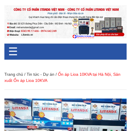
☰
Trang chủ
/
Tin tức - Dự án
/
Ổn áp Lioa 10KVA tại Hà Nội, Sản
xuất Ổn áp Lioa 10KVA