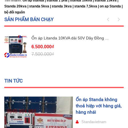
Tìm nhanh:
On ap standa | standa 1 pha | standa 10kva | standa 15kva |
Standa 20kva |
standa 5kva | standa 3kva | standa 7,5kva | on ap Standa |
bộ đổi nguồn
SẢN PHẨM BÁN CHẠY
Ổn áp Litanda 10KVA dải 50V Dây Đồng ...
6.500.000₫
7.500.000₫
TIN TỨC
Ổn áp Standa không
thoả hiệp với hàng giả,
hàng nhái
Standavietnam