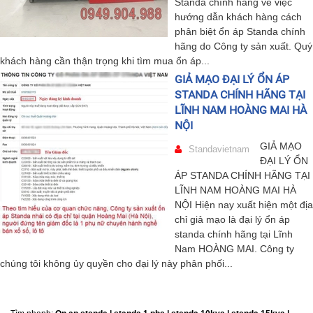
Standa chính hãng về việc
hướng dẫn khách hàng cách
phân biệt ổn áp Standa chính
hãng do Công ty sản xuất. Quý
khách hàng cần thận trọng khi tìm mua ổn áp...
GIẢ MẠO ĐẠI LÝ ỔN ÁP
STANDA CHÍNH HÃNG TẠI
LĨNH NAM HOÀNG MAI HÀ
NỘI
GIẢ MẠO
Standavietnam
ĐẠI LÝ ỔN
ÁP STANDA CHÍNH HÃNG TẠI
LĨNH NAM HOÀNG MAI HÀ
NỘI Hiện nay xuất hiện một địa
chỉ giả mạo là đại lý ổn áp
standa chính hãng tại Lĩnh
Nam HOÀNG MAI. Công ty
chúng tôi không ủy quyền cho đại lý này phân phối...