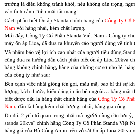
trường là điều không tránh khỏi, nếu không cẩn trọng, ngườ
vào tình cảnh “tiền mất tật mang”.
Cách phân biệt
Ổn áp Standa chính hãng
của
Công Ty Cổ P
Nam
với hàng nhái, kém chất lượng.
Mới đây, Công Ty Cổ Phần Standa Việt Nam - Công ty chu
máy ổn áp Lioa, đã đưa ra khuyến cáo người dùng về tình t
Và nhằm bảo vệ lợi ích cao nhất của người tiêu dùng,
Stan
cũng đưa ra hướng dẫn cách phân biệt ổn áp Lioa 20kva chi
hàng không chính hãng, hàng của những cơ sở nhỏ lẻ, hàn
của công ty như sau:
Bên cạnh việc nhái giống tên gọi, mẫu mã, bao bì thì sự kh
lượng, kích thước, kiểu dáng in ấn bên ngoài… bằng mắt 
biệt được đâu là hàng thật chính hãng của
Công Ty Cổ Phần
Nam
, đâu là hàng kém chất lượng, nhái, hàng gia công.
Do đó, 2 yếu tố quan trọng nhất mà người dùng cần lưu ý, 
standa 20kva
" chính hãng Công Ty Cổ Phần Standa Việt 
hàng giả của Bộ Công An in trên vỏ sắt ổn áp Lioa 20kva 