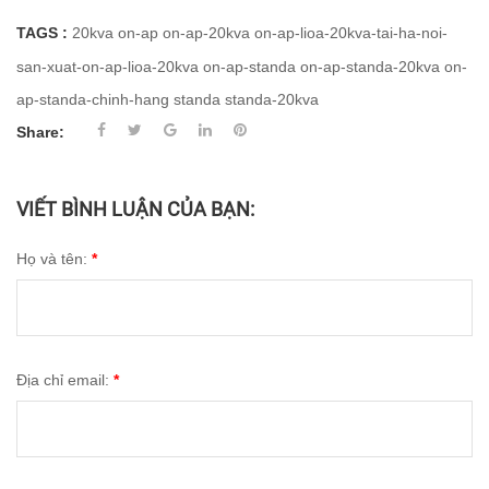
TAGS :
20kva
on-ap
on-ap-20kva
on-ap-lioa-20kva-tai-ha-noi-
san-xuat-on-ap-lioa-20kva
on-ap-standa
on-ap-standa-20kva
on-
ap-standa-chinh-hang
standa
standa-20kva
Share:
VIẾT BÌNH LUẬN CỦA BẠN:
Họ và tên:
*
Địa chỉ email:
*