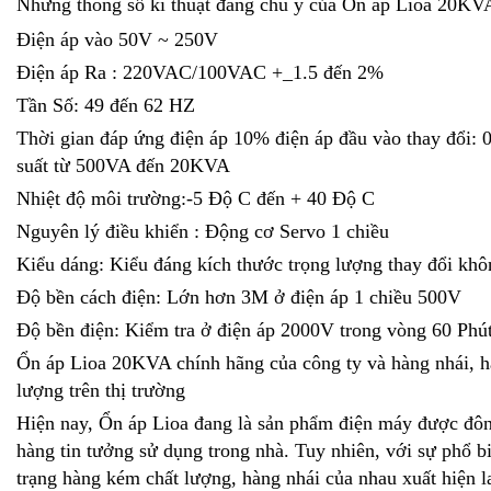
Những thông số kĩ thuật đáng chú ý của Ổn áp Lioa 20KV
Điện áp vào 50V ~ 250V
Điện áp Ra : 220VAC/100VAC +_1.5 đến 2%
Tần Số: 49 đến 62 HZ
Thời gian đáp ứng điện áp 10% điện áp đầu vào thay đổi:
suất từ 500VA đến 20KVA
Nhiệt độ môi trường:-5 Độ C đến + 40 Độ C
Nguyên lý điều khiển : Động cơ Servo 1 chiều
Kiểu dáng: Kiểu đáng kích thước trọng lượng thay đổi khô
Độ bền cách điện: Lớn hơn 3M ở điện áp 1 chiều 500V
Độ bền điện: Kiểm tra ở điện áp 2000V trong vòng 60 Ph
Ổn áp Lioa 20KVA chính hãng của công ty và hàng nhái, 
lượng trên thị trường
Hiện nay, Ổn áp Lioa đang là sản phẩm điện máy được đô
hàng tin tưởng sử dụng trong nhà. Tuy nhiên, với sự phổ biến
trạng hàng kém chất lượng, hàng nhái của nhau xuất hiện lan