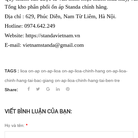
Tổng kho phân phối ổn áp Standa chính hãng.
Địa chỉ : 629, Phúc Diễn, Nam Từ Liêm, Hà Nội.
Hotline: 0974.642.249
Website: https://standavietnam.vn
E-mail:
vietnamstanda@gmail.com
TAGS :
lioa
on-ap
on-ap-lioa
on-ap-lioa-chinh-hang
on-ap-lioa-
chinh-hang-tai-bac-giang
on-ap-lioa-chinh-hang-tai-ben-tre
Share:
VIẾT BÌNH LUẬN CỦA BẠN:
Họ và tên:
*