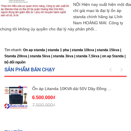
NỘI Hiện nay xuất hiện một địa
chỉ giả mạo là đại lý ổn áp
standa chính hãng tại Lĩnh
Nam HOÀNG MAI. Công ty
chúng tôi không ủy quyền cho đại lý này phân phối...
Tìm nhanh:
On ap standa | standa 1 pha | standa 10kva | standa 15kva |
Standa 20kva |
standa 5kva | standa 3kva | standa 7,5kva | on ap Standa |
bộ đổi nguồn
SẢN PHẨM BÁN CHẠY
Ổn áp Litanda 10KVA dải 50V Dây Đồng ...
6.500.000₫
7.500.000₫