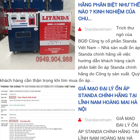
HÃNG PHÂN BIỆT NHƯ THẾ
NÀO ? KINH NGHIỆM CỦA
CHU...
Trích thư
Standavietnam
ngỏ của
BGĐ Công ty cổ phần Standa
Việt Nam – Nhà sản xuất ổn áp
Standa chính hãng về việc
hướng dẫn khách hàng cách
phân biệt ổn áp Standa chính
hãng do Công ty sản xuất. Quý
khách hàng cần thận trọng khi tìm mua ổn áp...
GIẢ MẠO ĐẠI LÝ ỔN ÁP
STANDA CHÍNH HÃNG TẠI
LĨNH NAM HOÀNG MAI HÀ
NỘI
GIẢ MẠO
Standavietnam
ĐẠI LÝ ỔN
ÁP STANDA CHÍNH HÃNG TẠI
LĨNH NAM HOÀNG MAI HÀ