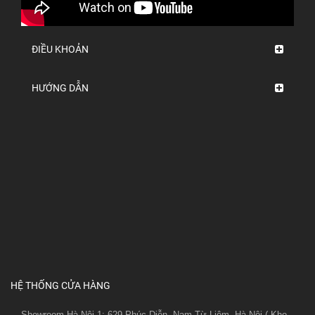
ĐIỀU KHOẢN
HƯỚNG DẪN
HỆ THỐNG CỬA HÀNG
Showroom Hà Nội 1: 629 Phúc Diễn, Nam Từ Liêm, Hà Nội.( Kho