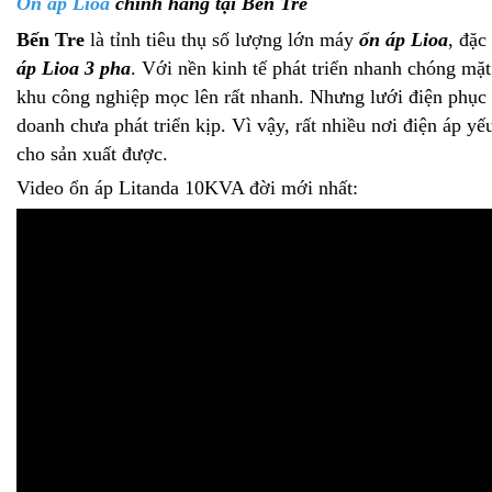
Ổn áp Lioa
chính hãng tại Bến Tre
Bến Tre
là tỉnh tiêu thụ số lượng lớn máy
ổn áp Lioa
, đặc
áp Lioa 3 pha
. Với nền kinh tế phát triển nhanh chóng mặ
khu công nghiệp mọc lên rất nhanh. Nhưng lưới điện phục 
doanh chưa phát triển kịp. Vì vậy, rất nhiều nơi điện áp y
cho sản xuất được.
Video ổn áp Litanda 10KVA đời mới nhất: