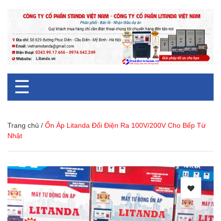
☰
Trang chủ
/
Ổn Áp Litanda Đổi Điện Ra 100V/200V Cho Bếp Từ
Nhật