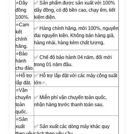
⭐️Dây
✅ Sản phẩm được sản xuất với 100%
đồng
dây đồng, có độ bền cao, chạy êm, tiết
100%.
kiệm điện.
⭐️Cam
✅ Hàng chính hãng, mới 100%, nguyên
kết
đai nguyên kiện. Không bán hàng giả,
chính
hàng nhái, hàng kém chất lượng.
hãng.
⭐️Bảo
✅ Chế độ bảo hành 04 năm, đổi mới
hành
trong 01 năm đầu.
chu đáo.
⭐️Hỗ trợ
✅ Hỗ trợ lắp đặt với các máy công suất
lắp đặt.
lớn☞.
⭐️Vận
chuyển
✅ Miễn phí vận chuyển toàn quốc,
toàn
nhận hàng trước thanh toán sau.
quốc.
⭐️Sản
xuất
✅ Sản xuất các dòng máy khác quy
theo yêu
cách theo yêu cầu.