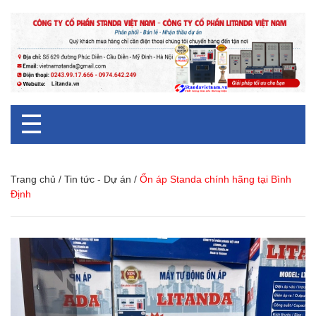
☰
Trang chủ
/
Tin tức - Dự án
/
Ổn áp Standa chính hãng tại Bình
Định