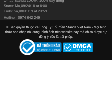
Ổn áp Standa 10KVA, 100% dây đồng
Starts: Mo,09/24/18 at 8:00
Ends: Sa,08/31/19 at 23:59
Hotline
-
0974 642 249
© Bản quyền thuộc về Công Ty Cổ Phần Standa Việt Nam - Mọi hình
thức sao chép nội dung, hình ảnh trên website này mà chưa được sự
đồng ý đều là trái phép.