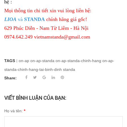
hệ :
Mọi thông tin chi tiết xin vui lòng liên hệ:
LIOA
và
STANDA
chính hãng giá gốc!
629 Phúc Diễn - Nam Từ Liêm - Hà Nội
0974.642.249
vietnamstanda@gmail.com
TAGS :
on-ap
on-ap-standa
on-ap-standa-chinh-hang
on-ap-
standa-chinh-hang-tai-binh-dinh
standa
Share:
VIẾT BÌNH LUẬN CỦA BẠN:
Họ và tên:
*