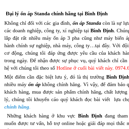
Đại lý ổn áp Standa chính hãng tại
Bình Định
Không chỉ đối với các gia đình,
ổn áp Standa
còn là sự lự
các doanh nghiệp, công ty, xí nghiệp tại
Bình Định
. Chúng
lắp đặt rất nhiều máy ổn áp 3 pha cũng như máy biến á
hành chính sự nghiệp, nhà máy, công ty…tại đây. Với đội
cơ động, chúng tôi đáp ứng được yêu cầu của khách hà
trong ngày. Để nhận được sự phục vụ, quý khách chỉ cần
hệ với chúng tôi theo số
Hotline ở cuối bài viết này. 0974
Một điểm cần đặc biệt lưu ý, đó là thị trường
Bình Địn
nhiều máy
ổn áp
không chính hãng. Vì vậy, để đảm bảo q
khách hàng, mua được sản phẩm chính hãng, chất lượng 
lý, chúng tôi khuyến cáo quý khách đọc bài viết lựa c
chính hãng
.
Những khách hàng ở khu vực
Bình Định
đang tham 
muốn được tư vấn, hỗ trợ online hoặc giải đáp mọi thắc m