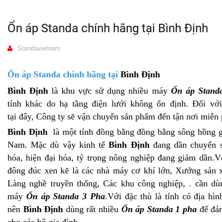
Ổn áp Standa chính hãng tại Bình Định
Standavietnam
Ổn áp Standa chính hãng tại
Bình Định
Bình Định
là khu vực sử dụng nhiều máy
Ổn áp Stand
tỉnh khác do hạ tầng điện lưới không ổn định. Đối vớ
tại đây, Công ty sẽ vận chuyển sản phẩm đến tận nơi miễn
Bình Định
là một tỉnh đồng bằng đồng bằng sông hồng gi
Nam. Mặc dù vậy kinh tế
Bình Định
đang dần chuyển s
hóa, hiện đại hóa, tỷ trọng nông nghiệp đang giảm dần.
đông đúc xen kẽ là các nhà máy cơ khí lớn, Xưởng sản x
Làng nghề truyền thống, Các khu công nghiệp, . cần dùn
máy
Ổn áp Standa 3 Pha
.Với đặc thù là tỉnh có địa hìn
nên
Bình Định
dùng rất nhiều
Ổn áp Standa 1 pha
để đảm