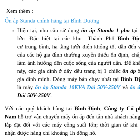
Xem thêm :
Ổn áp Standa chính hãng tại Bình Dương
Hiện tại, nhu cầu sử dụng
ổn áp Standa 1 pha
tại
lớn. Đặc biệt tại các khu Thành Phố
Bình Đị
cư trung bình, hạ tầng lưới điện không tốt dẫn đến 
của các hộ gia đình thường xuyên thiếu ổn định, ch
làm ảnh hưởng đến cuộc sống của người dân. Để khắ
này, các gia đình ở đây đều trang bị 1 chiếc
ổn áp 
gia đình mình. Dòng máy bán chạy nhất tại
Bình Đ
là máy
ổn áp Standa 10KVA Dải 50V-250V
và
ổn 
Dải 50V-250V
.
Với các quý khách hàng tại
Bình Định
,
Công ty Cổ p
Nam
hỗ trợ vận chuyển máy ổn áp đến tận nhà khách hàng,
lắp đặt đối với các máy công suất lớn; thời gian từ khi
nhận được hàng chỉ khoảng 1h đồng hồ.