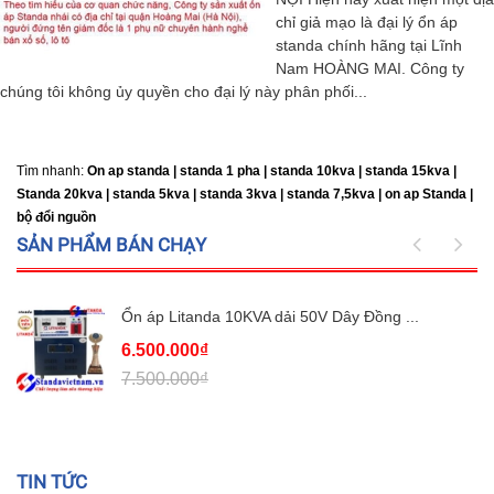
chỉ giả mạo là đại lý ổn áp
standa chính hãng tại Lĩnh
Nam HOÀNG MAI. Công ty
chúng tôi không ủy quyền cho đại lý này phân phối...
Tìm nhanh:
On ap standa | standa 1 pha | standa 10kva | standa 15kva |
Standa 20kva |
standa 5kva | standa 3kva | standa 7,5kva | on ap Standa |
bộ đổi nguồn
SẢN PHẨM BÁN CHẠY
Ổn áp Litanda 10KVA dải 50V Dây Đồng ...
6.500.000₫
7.500.000₫
TIN TỨC