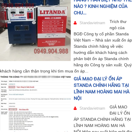
NÀO ? KINH NGHIỆM CỦA
CHU...
Trích thư
Standavietnam
ngỏ của
BGĐ Công ty cổ phần Standa
Việt Nam – Nhà sản xuất ổn áp
Standa chính hãng về việc
hướng dẫn khách hàng cách
phân biệt ổn áp Standa chính
hãng do Công ty sản xuất. Quý
khách hàng cần thận trọng khi tìm mua ổn áp...
GIẢ MẠO ĐẠI LÝ ỔN ÁP
STANDA CHÍNH HÃNG TẠI
LĨNH NAM HOÀNG MAI HÀ
NỘI
GIẢ MẠO
Standavietnam
ĐẠI LÝ ỔN
ÁP STANDA CHÍNH HÃNG TẠI
LĨNH NAM HOÀNG MAI HÀ
NỘI Hiện nay xuất hiện một địa